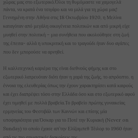
χώρας μας στο εξωτερικό.Όλοι τη θυμόμαστε να χαμογελά
πάντα, να κρατά ένα τσιγάρο και να μιλά για τη χώρα μας!
Γεννημένη στην Αθήνα στις 18 Οκτωβρίου 1920, η Μελίνα
καταγόταν από μεγάλη οικογένεια πολιτικών και από μικρή είχε
μυηθεί στην πολιτική – μια συνήθεια που ακολούθησε στη ζωή
της έπειτα- αλλά η υποκριτική και το τραγούδι ήταν δυο αγάπες
που δεν μπορούσε να αρνηθεί.
Η καλλιτεχνική καριέρα της είναι διεθνούς φήμης και στο
εξωτερικό λατρευόταν διότι ήταν η χαρά της ζωής, το απρόοπτο, η
έννοια της ελευθερίας όπως την έχουν χαρακτηρίσει κατά καιρούς
και έχει διαπρέψει τόσο στην Ελλάδα όσο και στο εξωτερικό αφού
έχει τιμηθεί με πολλά βραβεία.Το βραβείο πρώτης γυναικείας
ερμηνείας του Φεστιβάλ των Καννών και επίσης μία
υποψηφιότητα για Όσκαρ για το Ποτέ την Κυριακή (Never on
Sunday) το οποίο έχασε απ’την Ελίζαμπεθ Τέιλορ το 1960 ήταν
από τις πιο σημαντικές διακρίσεις της.