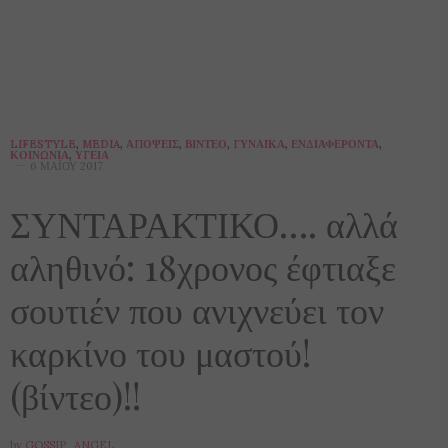
LIFESTYLE
,
MEDIA
,
ΑΠΌΨΕΙΣ
,
ΒΊΝΤΕΟ
,
ΓΥΝΑΊΚΑ
,
ΕΝΔΙΑΦΈΡΟΝΤΑ
,
ΚΟΙΝΩΝΊΑ
,
ΥΓΕΊΑ
6 ΜΑΪ́ΟΥ 2017
ΣΥΝΤΑΡΑΚΤΙΚΟ…. αλλά
αληθινό: 18χρονος έφτιαξε
σουτιέν που ανιχνεύει τον
καρκίνο του μαστού!
(βίντεο)!!
by
GOSSIP_ANGEL