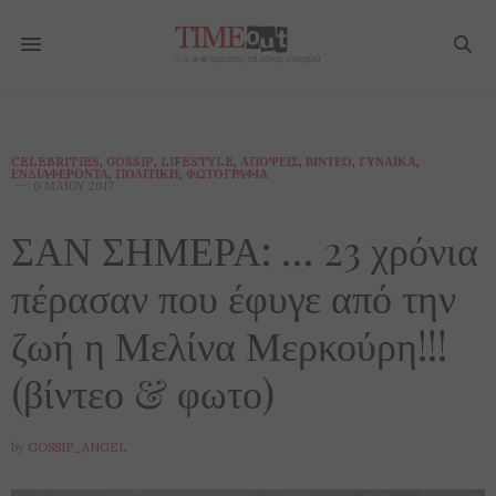
CELEBRITIES
,
GOSSIP
,
LIFESTYLE
,
ΑΠΌΨΕΙΣ
,
ΒΊΝΤΕΟ
,
ΓΥΝΑΊΚΑ
,
ΕΝΔΙΑΦΈΡΟΝΤΑ
,
ΠΟΛΙΤΙΚΉ
,
ΦΩΤΟΓΡΑΦΊΑ
6 ΜΑΪ́ΟΥ 2017
ΣΑΝ ΣΗΜΕΡΑ: … 23 χρόνια
πέρασαν που έφυγε από την
ζωή η Μελίνα Μερκούρη!!!
(βίντεο & φωτο)
by
GOSSIP_ANGEL