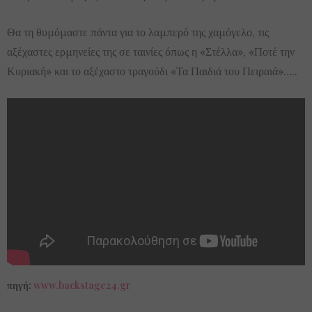
Θα τη θυμόμαστε πάντα για το λαμπερό της χαμόγελο, τις
αξέχαστες ερμηνείες της σε ταινίες όπως η «Στέλλα», «Ποτέ την
Κυριακή» και το αξέχαστο τραγούδι «Τα Παιδιά του Πειραιά»…..
πηγή:
www.backstage24.gr