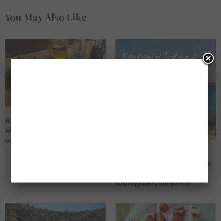
You May Also Like
Κάντε την μπριζόλα σας ……
λουκούμι!!! τόσο μαλακιά όσο δεν
φαντάζεστε!!! (βίντεο)
Κουφονήσια…… ο επίγειος
παράδεισος … όσες φορές και να
πας … ποτέ δεν είναι αρκετές!!
(φωτογραφίες και βίντεο)