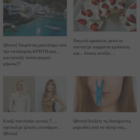
Παγωτό φράουλα, μέσα σε
(βίντεο) Τουρίστας μαγεύτηκε από
σαντιγί με κομμάτια φράουλας
την πανέμορφη ΚΡΗΤΗ μας…
και… όποιος αντέξει….
και έφτιαξε ταινία μικρού
μήκους!!!
(βίντεο) διώξετε τις δυσάρεστες
Κουϊζ που άναψε φωτιές !! ….
μυρωδιές από τα τάπερ σας…
σχετικά με ηλικίες επωνύμων …
(βίντεο)