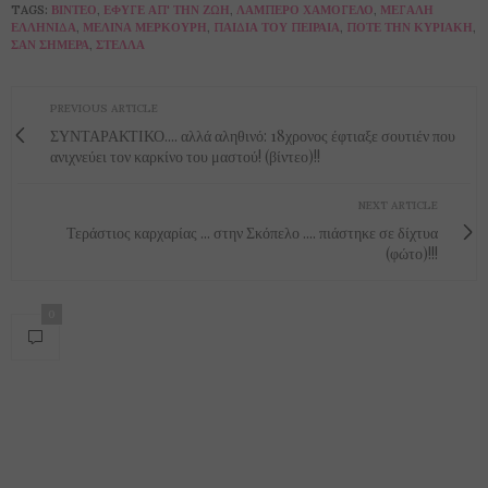
TAGS:
ΒΊΝΤΕΟ
,
ΈΦΥΓΕ ΑΠ' ΤΗΝ ΖΩΉ
,
ΛΑΜΠΕΡΌ ΧΑΜΌΓΕΛΟ
,
ΜΕΓΆΛΗ
ΕΛΛΗΝΊΔΑ
,
ΜΕΛΊΝΑ ΜΕΡΚΟΎΡΗ
,
ΠΑΙΔΙΆ ΤΟΥ ΠΕΙΡΑΙΆ
,
ΠΟΤΈ ΤΗΝ ΚΥΡΙΑΚΉ
,
ΣΑΝ ΣΉΜΕΡΑ
,
ΣΤΈΛΛΑ
PREVIOUS ARTICLE
ΣΥΝΤΑΡΑΚΤΙΚΟ.... αλλά αληθινό: 18χρονος έφτιαξε σουτιέν που
ανιχνεύει τον καρκίνο του μαστού! (βίντεο)!!
NEXT ARTICLE
Τεράστιος καρχαρίας ... στην Σκόπελο .... πιάστηκε σε δίχτυα
(φώτο)!!!
0