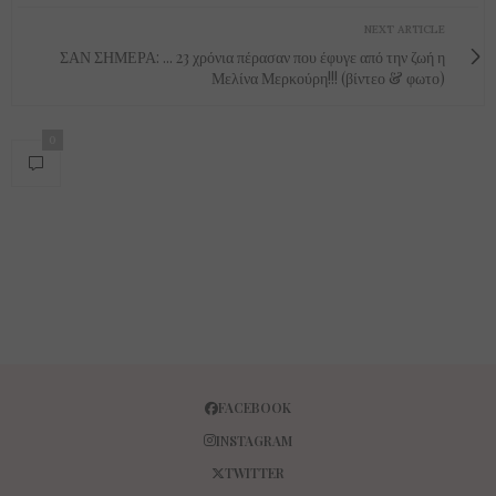
NEXT ARTICLE
ΣΑΝ ΣΗΜΕΡΑ: ... 23 χρόνια πέρασαν που έφυγε από την ζωή η
Μελίνα Μερκούρη!!! (βίντεο & φωτο)
0
FACEBOOK
INSTAGRAM
TWITTER