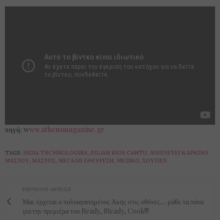
πηγή: w
ww.athensmagazine.gr
TAGS:
HIGIA TECHNOLOGIES
,
JULIAN RIOS CANTU
,
ΑΝΙΧΝΕΎΕΙ ΚΑΡΚΊΝΟ
ΜΑΣΤΟΎ
,
ΜΑΣΤΌΣ
,
ΜΕΓΆΛΗ ΕΦΕΎΡΕΣΗ
,
ΜΕΞΙΚΌ
,
ΣΟΥΤΙΈΝ
PREVIOUS ARTICLE
Μας έρχεται ο πολυαγαπημένος Άκης στις οθόνες.... μάθε τα πάνα
για την πρεμιέρα του Ready, Steady, Cook!!!