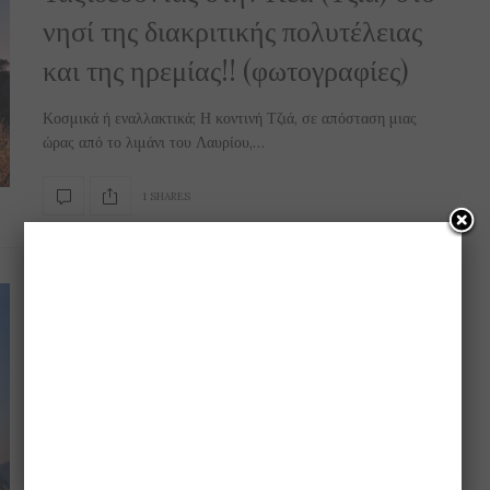
νησί της διακριτικής πολυτέλειας
και της ηρεμίας!! (φωτογραφίες)
Κοσμικά ή εναλλακτικά; Η κοντινή Τζιά, σε απόσταση μιας
ώρας από το λιμάνι του Λαυρίου,…
1 SHARES
TRAVEL
,
ΑΠΌΨΕΙΣ
,
ΑΡΧΙΤΕΚΤΟΝΙΚΉ
,
ΒΊΝΤΕΟ
,
ΕΝΔΙΑΦΈΡΟΝΤΑ
,
ΚΟΙΝΩΝΊΑ
,
ΟΜΟΡΦΙΆ
,
ΠΕΡΙΒΆΛΛΟΝ
,
ΤΑΞΊΔΙΑ ΣΤΗΝ ΕΛΛΆΔΑ
,
ΤΟΥΡΙΣΜΌΣ
19 ΙΟΥΛΊΟΥ 2018
(καταπληκτικό βίντεο) Ελλάδα για
πάντα… η ομορφιά και το στολίδι
της Ευρώπης!!