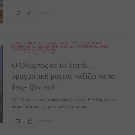
0 SHARES
TRAVEL
,
ΒΊΝΤΕΟ
,
ΕΝΔΙΑΦΈΡΟΝΤΑ
,
ΕΥΕΞΊΑ
,
ΟΜΟΡΦΙΆ
,
ΠΕΡΙΒΆΛΛΟΝ
,
ΤΑΞΊΔΙΑ ΣΤΗΝ ΕΛΛΆΔΑ
,
ΤΟΥΡΙΣΜΌΣ
,
ΦΎΣΗ
,
ΦΩΤΟΓΡΑΦΊΑ
,
ΨΥΧΑΓΩΓΊΑ
11 ΝΟΕΜΒΡΊΟΥ 2018
Ο Όλυμπος σε 10 λεπτά….
πραγματική μαγεία -αξίζει να το
δεις- (βίντεο)
11Ο Όλυμπος είναι το ψηλότερο βουνό της Ελλάδας γνωστό
παγκοσμίως κυρίως για το μυθολογικό του…
0 SHARES