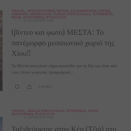
TRAVEL
,
ΑΡΧΙΤΕΚΤΟΝΙΚΉ
,
ΒΊΝΤΕΟ
,
ΕΝΔΙΑΦΈΡΟΝΤΑ
,
ΕΥΕΞΊΑ
,
ΟΜΟΡΦΙΆ
,
ΠΕΡΙΒΆΛΛΟΝ
,
ΤΑΞΊΔΙΑ ΣΤΗΝ ΕΛΛΆΔΑ
,
ΤΟΥΡΙΣΜΌΣ
,
ΦΎΣΗ
,
ΦΩΤΟΓΡΑΦΊΑ
,
ΨΥΧΑΓΩΓΊΑ
12 ΑΥΓΟΎΣΤΟΥ 2018
(βίντεο και φωτο) ΜΕΣΤΑ: Το
πανέμορφο μεσαιωνικό χωριό της
Χίου!!
Τα Μεστά αποτελούν σήμα κατατεθέν για τη Χίο και είναι από
τους πλέον γνωστούς προορισμούς…
0 SHARES
TRAVEL
,
ΤΑΞΊΔΙΑ ΣΤΗΝ ΕΛΛΆΔΑ
,
ΤΟΥΡΙΣΜΌΣ
,
ΦΎΣΗ
,
ΦΩΤΟΓΡΑΦΊΑ
,
ΨΥΧΑΓΩΓΊΑ
12 ΑΥΓΟΎΣΤΟΥ 2018
Ταξιδεύοντας στην Κέα (Τζιά) στο