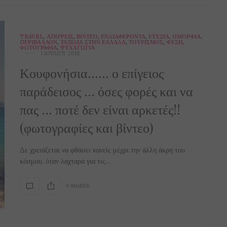
TRAVEL
,
ΑΠΌΨΕΙΣ
,
ΒΊΝΤΕΟ
,
ΕΝΔΙΑΦΈΡΟΝΤΑ
,
ΕΥΕΞΊΑ
,
ΟΜΟΡΦΙΆ
,
ΠΕΡΙΒΆΛΛΟΝ
,
ΤΑΞΊΔΙΑ ΣΤΗΝ ΕΛΛΆΔΑ
,
ΤΟΥΡΙΣΜΌΣ
,
ΦΎΣΗ
,
ΦΩΤΟΓΡΑΦΊΑ
,
ΨΥΧΑΓΩΓΊΑ
1 ΙΟΥΛΊΟΥ 2018
Κουφονήσια…… ο επίγειος
παράδεισος … όσες φορές και να
πας … ποτέ δεν είναι αρκετές!!
(φωτογραφίες και βίντεο)
Δε χρειάζεται να φθάσει κανείς μέχρι την άλλη άκρη του
κόσμου, όταν λαχταρά για τις…
0 SHARES