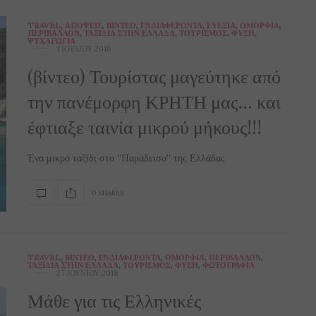
TRAVEL
,
ΑΠΌΨΕΙΣ
,
ΒΊΝΤΕΟ
,
ΕΝΔΙΑΦΈΡΟΝΤΑ
,
ΕΥΕΞΊΑ
,
ΟΜΟΡΦΙΆ
,
ΠΕΡΙΒΆΛΛΟΝ
,
ΤΑΞΊΔΙΑ ΣΤΗΝ ΕΛΛΆΔΑ
,
ΤΟΥΡΙΣΜΌΣ
,
ΦΎΣΗ
,
ΨΥΧΑΓΩΓΊΑ
1 ΙΟΥΛΊΟΥ 2018
(βίντεο) Τουρίστας μαγεύτηκε από
την πανέμορφη ΚΡΗΤΗ μας… και
έφτιαξε ταινία μικρού μήκους!!!
Ένα μικρό ταξίδι στο “Παράδεισο” της Ελλάδας
0 SHARES
TRAVEL
,
ΒΊΝΤΕΟ
,
ΕΝΔΙΑΦΈΡΟΝΤΑ
,
ΟΜΟΡΦΙΆ
,
ΠΕΡΙΒΆΛΛΟΝ
,
ΤΑΞΊΔΙΑ ΣΤΗΝ ΕΛΛΆΔΑ
,
ΤΟΥΡΙΣΜΌΣ
,
ΦΎΣΗ
,
ΦΩΤΟΓΡΑΦΊΑ
27 ΙΟΥΝΊΟΥ 2018
Μάθε για τις Ελληνικές