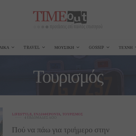
ΑΊΚΑ
TRAVEL
ΜΟΥΣΙΚΉ
GOSSIP
ΤΈΧΝΗ
Τουρισμός
LIFESTYLE
,
ΕΝΔΙΑΦΈΡΟΝΤΑ
,
ΤΟΥΡΙΣΜΌΣ
4 ΕΒΔΟΜΆΔΕΣ AGO
Πού να πάω για τριήμερο στην