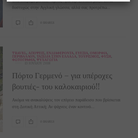
Ένα υπέροχο βίντεο, “ύμνος” για την Ελλάδα μας!!! Είναι
δυστυχώς στην Αγγλική γλώσσα, αλλά σας προτρέπω…
0 SHARES
TRAVEL
,
ΑΠΌΨΕΙΣ
,
ΕΝΔΙΑΦΈΡΟΝΤΑ
,
ΕΥΕΞΊΑ
,
ΟΜΟΡΦΙΆ
,
ΠΕΡΙΒΆΛΛΟΝ
,
ΤΑΞΊΔΙΑ ΣΤΗΝ ΕΛΛΆΔΑ
,
ΤΟΥΡΙΣΜΌΣ
,
ΦΎΣΗ
,
ΦΩΤΟΓΡΑΦΊΑ
,
ΨΥΧΑΓΩΓΊΑ
13 ΙΟΥΛΊΟΥ 2018
Πόρτο Γερμενό – για υπέροχες
βουτιές- του καλοκαιριού!!
Ακόμα να ανακαλύψεις τον επίγειο παράδεισο που βρίσκεται
στη Δυτική Αττική; Αν ψάχνεις έναν κοντινό…
0 SHARES