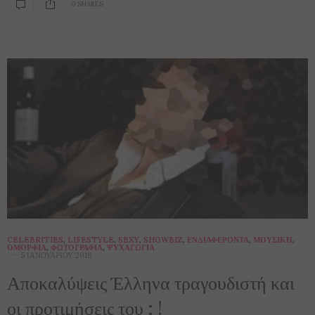
0 SHARES
CELEBRITIES
,
LIFESTYLE
,
SEXY
,
SHOWBIZ
,
ΕΝΔΙΑΦΈΡΟΝΤΑ
,
ΜΟΥΣΙΚΉ
,
ΟΜΟΡΦΙΆ
,
ΦΩΤΟΓΡΑΦΊΑ
,
ΨΥΧΑΓΩΓΊΑ
5 ΙΑΝΟΥΑΡΊΟΥ 2018
Αποκαλύψεις Έλληνα τραγουδιστή και
οι προτιμήσεις του ; !