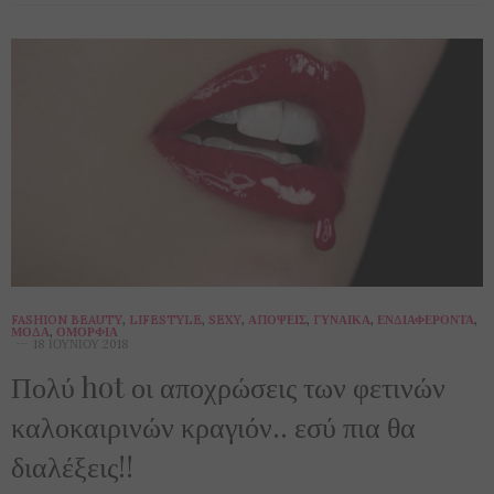
FASHION BEAUTY
,
LIFESTYLE
,
SEXY
,
ΑΠΌΨΕΙΣ
,
ΓΥΝΑΊΚΑ
,
ΕΝΔΙΑΦΈΡΟΝΤΑ
,
ΜΌΔΑ
,
ΟΜΟΡΦΙΆ
18 ΙΟΥΝΊΟΥ 2018
Πολύ hot οι αποχρώσεις των φετινών
καλοκαιρινών κραγιόν.. εσύ πια θα
διαλέξεις!!