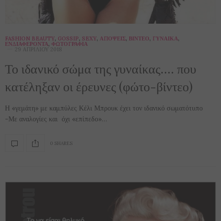
FASHION BEAUTY
,
GOSSIP
,
SEXY
,
ΑΠΌΨΕΙΣ
,
ΒΊΝΤΕΟ
,
ΓΥΝΑΊΚΑ
,
ΕΝΔΙΑΦΈΡΟΝΤΑ
,
ΦΩΤΟΓΡΑΦΊΑ
29 ΑΠΡΙΛΊΟΥ 2018
Το ιδανικό σώμα της γυναίκας…. που
κατέληξαν οι έρευνες (φώτο-βίντεο)
Η «γεμάτη» με καμπύλες Κέλι Μπρουκ έχει τον ιδανικό σωματότυπο
-Με αναλογίες και όχι «επίπεδο»…
0 SHARES