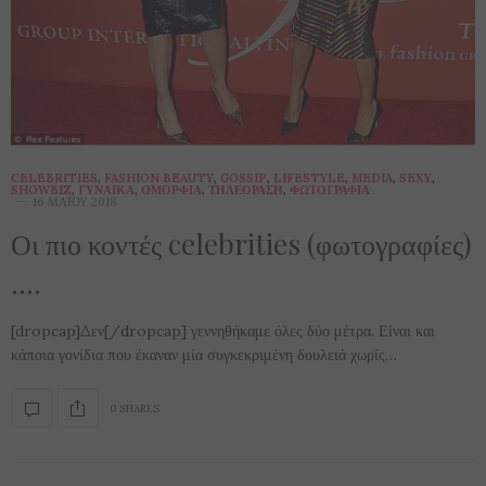
CELEBRITIES
,
FASHION BEAUTY
,
GOSSIP
,
LIFESTYLE
,
MEDIA
,
SEXY
,
SHOWBIZ
,
ΓΥΝΑΊΚΑ
,
ΟΜΟΡΦΙΆ
,
ΤΗΛΕΌΡΑΣΗ
,
ΦΩΤΟΓΡΑΦΊΑ
16 ΜΑΪ́ΟΥ 2018
Οι πιο κοντές celebrities (φωτογραφίες)
….
[dropcap]Δεν[/dropcap] γεννηθήκαμε όλες δύο μέτρα. Είναι και
κάποια γονίδια που έκαναν μία συγκεκριμένη δουλειά χωρίς…
0 SHARES