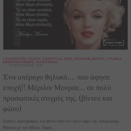
CELEBRITIES
,
GOSSIP
,
LIFESTYLE
,
SEXY
,
SHOWBIZ
,
ΒΊΝΤΕΟ
,
ΓΥΝΑΊΚΑ
,
ΚΙΝΗΜΑΤΟΓΡΆΦΟΣ
,
ΦΩΤΟΓΡΑΦΊΑ
25 ΦΕΒΡΟΥΑΡΊΟΥ 2018
Ένα υπέροχο θηλυκό…. που άφησε
εποχή!! Μέριλιν Μονρόε… σε πολύ
προσωπικές στιγμές της. (βίντεο και
φώτο)
Σπάνιες φωτογραφίες και βίντεο από τον τρίτο γάμο της πανέμορφης
Μονρόε με τον Μίλερ. Παρά…