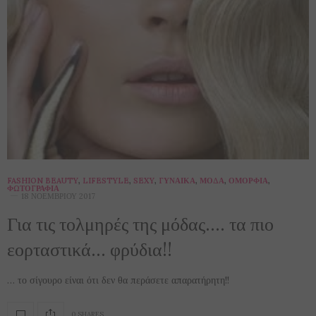
FASHION BEAUTY
,
LIFESTYLE
,
SEXY
,
ΓΥΝΑΊΚΑ
,
ΜΌΔΑ
,
ΟΜΟΡΦΙΆ
,
ΦΩΤΟΓΡΑΦΊΑ
18 ΝΟΕΜΒΡΊΟΥ 2017
Για τις τολμηρές της μόδας…. τα πιο
εορταστικά… φρύδια!!
… το σίγουρο είναι ότι δεν θα περάσετε απαρατήρητη!!
0 SHARES