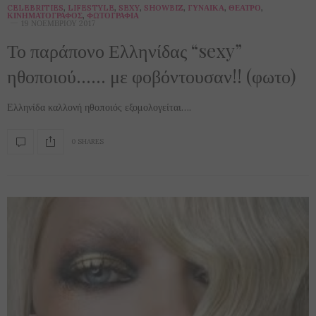
CELEBRITIES
,
LIFESTYLE
,
SEXY
,
SHOWBIZ
,
ΓΥΝΑΊΚΑ
,
ΘΈΑΤΡΟ
,
ΚΙΝΗΜΑΤΟΓΡΆΦΟΣ
,
ΦΩΤΟΓΡΑΦΊΑ
19 ΝΟΕΜΒΡΊΟΥ 2017
Το παράπονο Ελληνίδας “sexy”
ηθοποιού…… με φοβόντουσαν!! (φωτο)
Ελληνίδα καλλονή ηθοποιός εξομολογείται….
0 SHARES