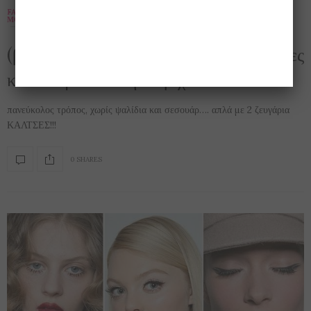
FASHION BEAUTY
,
SEXY
,
ΑΠΌΨΕΙΣ
,
ΒΊΝΤΕΟ
,
ΓΥΝΑΊΚΑ
,
ΕΝΔΙΑΦΈΡΟΝΤΑ
,
ΜΌΔΑ
,
ΟΜΟΡΦΙΆ
,
ΠΕΡΊΕΡΓΑ
20 ΦΕΒΡΟΥΑΡΊΟΥ 2018
(βίντεο) Μπούκλες υπέροχες, ανάλαφρες
και ένα μαλλί στην “τρίχα”!!
πανεύκολος τρόπος, χωρίς ψαλίδια και σεσουάρ…. απλά με 2 ζευγάρια
ΚΑΛΤΣΕΣ!!!
0 SHARES