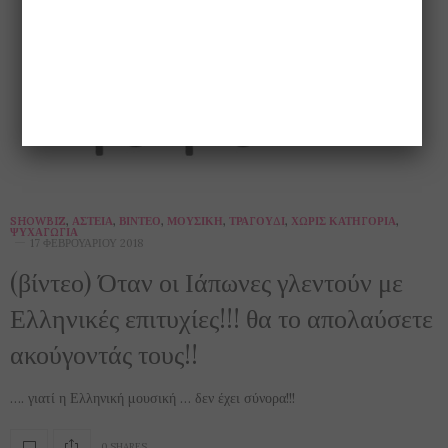
SHOWBIZ
,
ΑΣΤΕΊΑ
,
ΒΊΝΤΕΟ
,
ΜΟΥΣΙΚΉ
,
ΤΡΑΓΟΎΔΙ
,
ΧΩΡΊΣ ΚΑΤΗΓΟΡΊΑ
,
ΨΥΧΑΓΩΓΊΑ
17 ΦΕΒΡΟΥΑΡΊΟΥ 2018
(βίντεο) Όταν οι Ιάπωνες γλεντούν με
Ελληνικές επιτυχίες!!! θα το απολαύσετε
ακούγοντάς τους!!
…. γιατί η Ελληνική μουσική … δεν έχει σύνορα!!!
0 SHARES