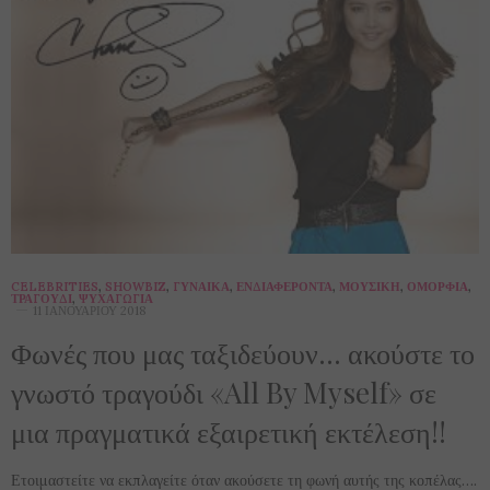
CELEBRITIES
,
SHOWBIZ
,
ΓΥΝΑΊΚΑ
,
ΕΝΔΙΑΦΈΡΟΝΤΑ
,
ΜΟΥΣΙΚΉ
,
ΟΜΟΡΦΙΆ
,
ΤΡΑΓΟΎΔΙ
,
ΨΥΧΑΓΩΓΊΑ
11 ΙΑΝΟΥΑΡΊΟΥ 2018
Φωνές που μας ταξιδεύουν… ακούστε το
γνωστό τραγούδι «All By Myself» σε
μια πραγματικά εξαιρετική εκτέλεση!!
Ετοιμαστείτε να εκπλαγείτε όταν ακούσετε τη φωνή αυτής της κοπέλας….