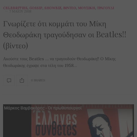
CELEBRITIES
,
GOSSIP
,
SHOWBIZ
,
ΒΊΝΤΕΟ
,
ΜΟΥΣΙΚΉ
,
ΤΡΑΓΟΎΔΙ
7 ΜΑΪ́ΟΥ 2018
Γνωρίζετε ότι κομμάτι του Μίκη
Θεοδωράκη τραγούδησαν οι Beatles!!
(βίντεο)
Ακούστε τους Βeatles … να τραγουδούν Θεοδωράκη!! O Μίκης
Θεοδωράκης έγραψε στα τέλη του 1958…
0 SHARES