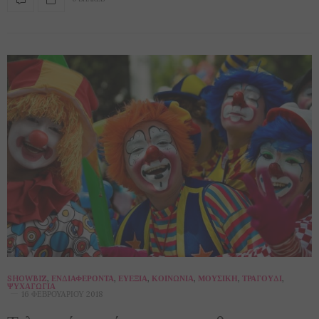
SHOWBIZ
,
ΕΝΔΙΑΦΈΡΟΝΤΑ
,
ΕΥΕΞΊΑ
,
ΚΟΙΝΩΝΊΑ
,
ΜΟΥΣΙΚΉ
,
ΤΡΑΓΟΎΔΙ
,
ΨΥΧΑΓΩΓΊΑ
16 ΦΕΒΡΟΥΑΡΊΟΥ 2018