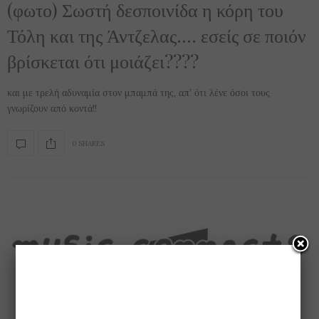
(φωτο) Σωστή δεσποινίδα η κόρη του
Τόλη και της Άντζελας…. εσείς σε ποιόν
βρίσκεται ότι μοιάζει????
και με τρελή αδυναμία στον μπαμπά της, απ’ ότι λένε όσοι τους
γνωρίζουν από κοντά!!
0 SHARES