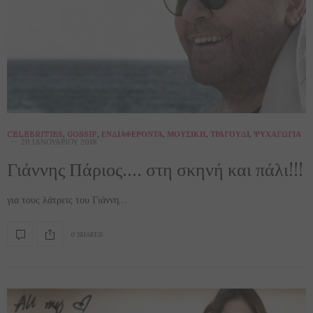
CELEBRITIES
,
GOSSIP
,
ΕΝΔΙΑΦΈΡΟΝΤΑ
,
ΜΟΥΣΙΚΉ
,
ΤΡΑΓΟΎΔΙ
,
ΨΥΧΑΓΩΓΊΑ
20 ΙΑΝΟΥΑΡΊΟΥ 2018
Γιάννης Πάριος…. στη σκηνή και πάλι!!!
για τους λάτρεις του Γιάννη…
0 SHARES