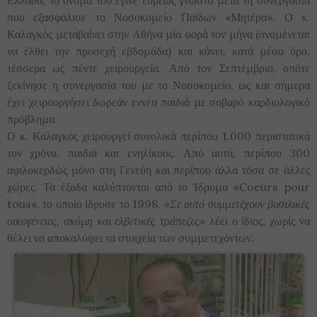
Ελλάδα, το όνομά του έγινε ευρέως γνωστό μετά τη συνεργασία
που εξασφάλισε το Νοσοκομείο Παίδων «Μητέρα». Ο κ.
Καλαγκός μεταβαίνει στην Αθήνα μία φορά τον μήνα (αναμένεται
να έλθει την προσεχή εβδομάδα) και κάνει, κατά μέσο όρο,
τέσσερα ως πέντε χειρουργεία. Από τον Σεπτέμβριο, οπότε
ξεκίνησε η συνεργασία του με το Νοσοκομείο, ως και σήμερα
έχει χειρουργήσει δωρεάν εννέα παιδιά με σοβαρό καρδιολογικό
πρόβλημα.
Ο κ. Καλαγκός χειρουργεί συνολικά περίπου 1.000 περιστατικά
τον χρόνο, παιδιά και ενηλίκους. Από αυτά, περίπου 300
αφιλοκερδώς μόνο στη Γενεύη και περίπου άλλα τόσα σε άλλες
χώρες. Τα έξοδα καλύπτονται από το Ίδρυμα «Coeurs pour
tous», το οποίο ίδρυσε το 1998.
«Σε αυτό συμμετέχουν βασιλικές
οικογένειες, ακόμη και ελβετικές τράπεζες»
λέει ο ίδιος, χωρίς να
θέλει να αποκαλύψει τα στοιχεία των συμμετεχόντων.