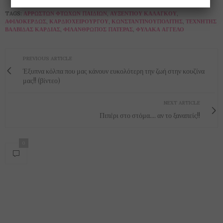
TAGS:
ΆΡΡΩΣΤΩΝ ΦΤΩΧΏΝ ΠΑΙΔΙΏΝ
,
ΑΥΞΈΝΤΙΟΥ ΚΑΛΑΓΚΟΎ
,
ΑΦΙΛΟΚΕΡΔΏΣ
,
ΚΑΡΔΙΟΧΕΙΡΟΥΡΓΟΎ
,
ΚΩΝΣΤΑΝΤΙΝΟΥΠΟΛΊΤΗΣ
,
ΤΕΧΝΗΤΉΣ
ΒΑΛΒΊΔΑΣ ΚΑΡΔΙΆΣ
,
ΦΙΛΆΝΘΡΩΠΟΣ ΠΑΤΈΡΑΣ
,
ΦΎΛΑΚΑ ΆΓΓΕΛΟ
PREVIOUS ARTICLE
Έξυπνα κόλπα που μας κάνουν ευκολότερη την ζωή στην κουζίνα
μας!! (βίντεο)
NEXT ARTICLE
Πιπέρι στο στόμα.... αν το ξαναπείς!!
0