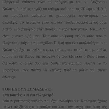
Εξαιρετικά επίπονο είναι το πρόγραμμα του κ. Αυξέντιου
Καλαγκού, καθώς εργάζεται καθημερινά περί τις 20 ώρες. Η ζωή
του μοιράζεται ανάμεσα σε χειρουργεία, συναντήσεις και
διαλέξεις. Το περίεργο είναι ότι δεν νιώθει κουρασμένος ούτε
λεπτό.
«Το χαμόγελο ενός παιδιού, η χαρά των γονιών του… Αυτή
είναι η ανταμοιβή μου. Τότε ούτε κούραση νιώθω ούτε τίποτα.
Παίρνω κουράγιο και συνεχίζω»
. Η ζωή που έχει ακολουθήσει ο κ.
Καλαγκός έχει τα οφέλη της, έχει όμως και τα κόστη της, καθώς
αποβαίνει εις βάρος της οικογένειάς του. Ωστόσο ο ίδιος θεωρεί
ότι
«όταν ο Θεός σού έχει δώσει ένα χάρισμα, πρέπει να το
μοιράζεσαι. Δεν πρέπει να κλείνεις ποτέ τα μάτια σου στους
άλλους»
.
ΤΟΝ ΕΧΟΥΝ ΣΗΜΑΔΕΨΕΙ
Ενα κουτί φιλιά για τον γιατρό
Δύο περιπτώσεις παιδιών που έχει αναλάβει ο κ. Καλαγκός έχουν
μείνει ανεξίτηλες στο μυαλό του και στην ψυχή του: αυτή της