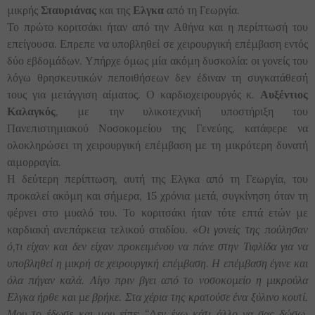
μικρής
Σταυριάνας
και της
Ελγκα
από τη Γεωργία.
Το πρώτο κοριτσάκι ήταν από την Αθήνα και η περίπτωσή του
επείγουσα. Επρεπε να υποβληθεί σε χειρουργική επέμβαση εντός
δύο εβδομάδων. Υπήρχε όμως μία ακόμη δυσκολία: οι γονείς του
λόγω θρησκευτικών πεποιθήσεων δεν έδιναν τη συγκατάθεσή
τους για μετάγγιση αίματος. Ο καρδιοχειρουργός κ.
Αυξέντιος
Καλαγκός
, με την υλικοτεχνική υποστήριξη του
Πανεπιστημιακού Νοσοκομείου της Γενεύης, κατάφερε να
ολοκληρώσει τη χειρουργική επέμβαση με τη μικρότερη δυνατή
αιμορραγία.
Η δεύτερη περίπτωση, αυτή της Ελγκα από τη Γεωργία, του
προκαλεί ακόμη και σήμερα, 15 χρόνια μετά, συγκίνηση όταν τη
φέρνει στο μυαλό του. Το κοριτσάκι ήταν τότε επτά ετών με
καρδιακή ανεπάρκεια τελικού σταδίου.
«Οι γονείς της πούλησαν
ό,τι είχαν και δεν είχαν προκειμένου να πάνε στην Τιφλίδα για να
υποβληθεί η μικρή σε χειρουργική επέμβαση. Η επέμβαση έγινε και
όλα πήγαν καλά. Λίγο πριν βγει από το νοσοκομείο η μικρούλα
Ελγκα ήρθε και με βρήκε. Στα χέρια της κρατούσε ένα ξύλινο κουτί.
Μου το έδωσε και μου είπε: “Δεν έχω κάτι άλλο να σας δώσω.