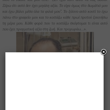
Ξέρω ότι αυτό δεν έχει μεγάλη αξία. Το είχα όμως στο δωμάτιό μου
και έχω βάλει μέσα όλα τα φιλιά μου”. Το ξύλινο αυτό κουτί το έχω
πάνω στο γραφείο μου και το κοιτάζω κάθε πρωί προτού ξεκινήσω
τη μέρα μου. Κάθε φορά που το κοιτάζω σκέφτομαι τι είναι αυτό
που έχει πραγματική αξία στη ζωή. Και προχωράω…»
.