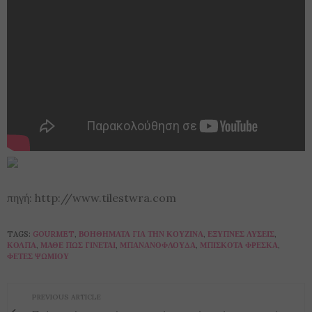
πηγή: http://www.tilestwra.com
TAGS:
GOURMET
,
ΒΟΗΘΉΜΑΤΑ ΓΙΑ ΤΗΝ ΚΟΥΖΊΝΑ
,
ΈΞΥΠΝΕΣ ΛΎΣΕΙΣ
,
ΚΌΛΠΑ
,
ΜΆΘΕ ΠΩΣ ΓΊΝΕΤΑΙ
,
ΜΠΑΝΑΝΟΦΛΟΎΔΑ
,
ΜΠΙΣΚΌΤΑ ΦΡΈΣΚΑ
,
ΦΈΤΕΣ ΨΩΜΙΟΎ
PREVIOUS ARTICLE