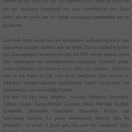
ξακουστός όχι μόνο για την επιστημονική του επάρκεια αλλά και
για την πολύτιμη προσφορά του στον συνάνθρωπό του όπου
αυτός και αν μένει και σε όποια οικονομική κατάσταση και αν
βρίσκεται.
Δεν είναι λίγοι αυτοί που τον αποκαλούν «φύλακα άγγελο» των
άρρωστων φτωχών παιδιών, και όχι άδικα. Τα τελευταία 14 χρόνια
έχει χειρουργήσει περισσότερα από 14.000 άπορα παιδιά, μέσα
από πρόγραμμα του φιλανθρωπικού ιδρύματος «Coeurs pour
tous» («Καρδιές για όλους») που ο ίδιος έχει ιδρύσει. Ταξιδεύει
από τη μια άκρη της Γης στην άλλη χαρίζοντας ξανά τη ζωή σε
παιδιά με σοβαρά καρδιακά προβλήματα. Αρκεί ένα μήνυμα, ένα
τηλεφώνημα, για να αναλάβει δράση.
Και πού δεν έχει πάει. Μαρόκο, Αλγερία, Μαυρίκιο, Σενεγάλη,
Λίβανο, Συρία, Αζερμπαϊτζάν, Γεωργία, Ινδία, Βιετνάμ, Σερβία,
Ερυθραία, Μολδαβία, Ουκρανία, Ρουμανία, Κύπρο και
τελευταίως Ελλάδα. Εν μέσω οικονομικής ύφεσης, πώς θα
μπορούσε να μείνει η χώρα μας έξω από τον κατάλογο; Στην