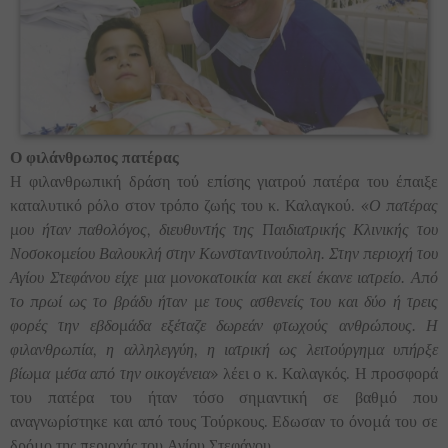
Ο φιλάνθρωπος πατέρας
Η φιλανθρωπική δράση τού επίσης γιατρού πατέρα του έπαιξε
καταλυτικό ρόλο στον τρόπο ζωής του κ. Καλαγκού.
«Ο πατέρας
μου ήταν παθολόγος, διευθυντής της Παιδιατρικής Κλινικής του
Νοσοκομείου Βαλουκλή στην Κωνσταντινούπολη. Στην περιοχή του
Αγίου Στεφάνου είχε μια μονοκατοικία και εκεί έκανε ιατρείο. Από
το πρωί ως το βράδυ ήταν με τους ασθενείς του και δύο ή τρεις
φορές την εβδομάδα εξέταζε δωρεάν φτωχούς ανθρώπους. Η
φιλανθρωπία, η αλληλεγγύη, η ιατρική ως λειτούργημα υπήρξε
βίωμα μέσα από την οικογένεια»
λέει ο κ. Καλαγκός. Η προσφορά
του πατέρα του ήταν τόσο σημαντική σε βαθμό που
αναγνωρίστηκε και από τους Τούρκους. Εδωσαν το όνομά του σε
δρόμο της περιοχής του Αγίου Στεφάνου.