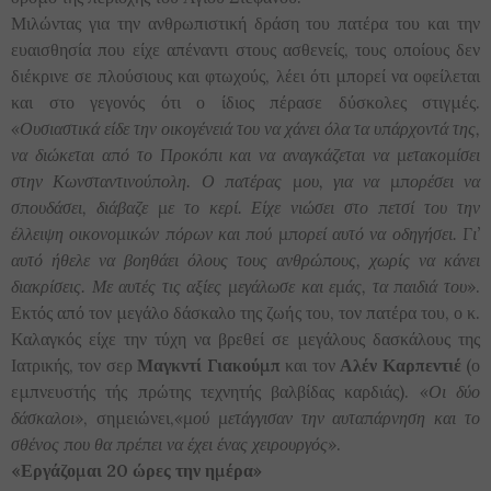
Μιλώντας για την ανθρωπιστική δράση του πατέρα του και την
ευαισθησία που είχε απέναντι στους ασθενείς, τους οποίους δεν
διέκρινε σε πλούσιους και φτωχούς, λέει ότι μπορεί να οφείλεται
και στο γεγονός ότι ο ίδιος πέρασε δύσκολες στιγμές.
«Ουσιαστικά είδε την οικογένειά του να χάνει όλα τα υπάρχοντά της,
να διώκεται από το Προκόπι και να αναγκάζεται να μετακομίσει
στην Κωνσταντινούπολη. Ο πατέρας μου, για να μπορέσει να
σπουδάσει, διάβαζε με το κερί. Είχε νιώσει στο πετσί του την
έλλειψη οικονομικών πόρων και πού μπορεί αυτό να οδηγήσει. Γι’
αυτό ήθελε να βοηθάει όλους τους ανθρώπους, χωρίς να κάνει
διακρίσεις. Με αυτές τις αξίες μεγάλωσε και εμάς, τα παιδιά του»
.
Εκτός από τον μεγάλο δάσκαλο της ζωής του, τον πατέρα του, ο κ.
Καλαγκός είχε την τύχη να βρεθεί σε μεγάλους δασκάλους της
Ιατρικής, τον σερ
Μαγκντί Γιακούμπ
και τον
Αλέν Καρπεντιέ
(ο
εμπνευστής τής πρώτης τεχνητής βαλβίδας καρδιάς).
«Οι δύο
δάσκαλοι»
, σημειώνει,
«μού μετάγγισαν την αυταπάρνηση και το
σθένος που θα πρέπει να έχει ένας χειρουργός»
.
«Εργάζομαι 20 ώρες την ημέρα»