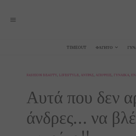
TIMEOUT
ΦΑΓΗΤΌ
ΓΥΝ
FASHION BEAUTY
,
LIFESTYLE
,
ΆΝΤΡΑΣ
,
ΑΠΌΨΕΙΣ
,
ΓΥΝΑΊΚΑ
,
ΕΝ
Αυτά που δεν α
άνδρες… να βλέ