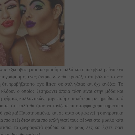
νετε έξω άβαφη και απεριποίητη αλλά και η υπερβολή είναι ένα
υπογράφουμε, ένας άντρας δεν θα προσέξει ότι βάλατε το νέο
ότι τραβήξατε το eye liner σε στιλ γάτας και όχι κινέζας! Το
 κλόουν ο οποίος ξεσηκώνει όποια τάση είναι στην μόδα και
ιση φίρμας καλλυντικών, μην πούμε καλύτερα με ηρωίδα από
οούμε, ότι καλό θα ήταν να τονίζετε τα όμορφα χαρακτηριστικά
λύ χρώμα! Παρατηρημένα, και σε αυτό συμφωνεί η συντριπτική
 πιο σεξι όταν είναι πιο απλή γιατί τους φέρνει στο μυαλό κάτι
τσια, τα ζωγραφιστά φρύδια και το ρουζ λες και έχετε φάει
 και δεν θα χάσετε!