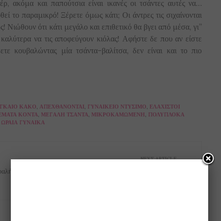
ρ, ακόμα και παπούτσια είναι ικανές οι τσάντες αυτές να…
εί το παραμικρό! Ξέρετε όμως κάτι; Οι άντρες τις σιχαίνονται
ς! Νιώθουν ότι κάτι μεγάλο και επιθετικό θα βγει από μέσα, γι”
 καλύτερα να τις αποφεύγουν κιόλας! Αφήστε δε που αν είστε
ε κουβαλώντας μία τσάντα-βαλίτσα, δεν είναι και το πιο
ΓΚΑΊΟ ΚΑΚΌ
,
ΑΠΕΧΘΆΝΟΝΤΑΙ
,
ΓΥΝΑΙΚΕΊΟ ΝΤΎΣΙΜΟ
,
ΕΛΆΧΙΣΤΟΙ
ΈΜΑΤΑ ΚΟΝΤΆ
,
ΜΕΓΆΛΗ ΤΣΆΝΤΑ
,
ΜΙΚΡΟΚΑΜΩΜΈΝΗ
,
ΠΟΛΎΠΛΟΚΑ
,
ΩΡΑΊΑ ΓΥΝΑΊΚΑ
NEXT ARTICLE
αλή...
Με δική του εκπομπή στον Alpha έρχεται ο
αγαπημένος μας Μιχάλης Κουϊνέλης "Stavento".