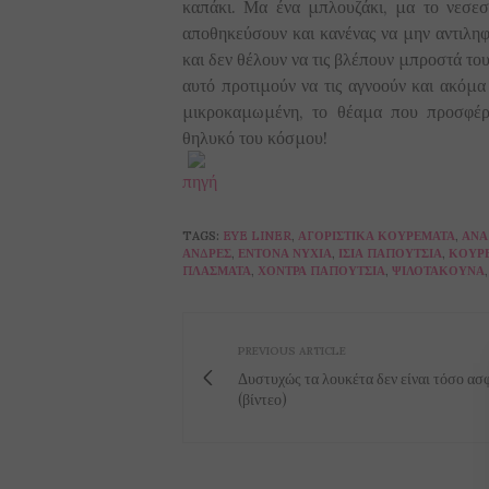
καπάκι. Μα ένα μπλουζάκι, μα το νεσεσέ
αποθηκεύσουν και κανένας να μην αντιληφθ
και δεν θέλουν να τις βλέπουν μπροστά του
αυτό προτιμούν να τις αγνοούν και ακόμα
μικροκαμωμένη, το θέαμα που προσφέρετ
θηλυκό του κόσμου!
πηγή
TAGS:
EYE LINER
,
ΑΓΟΡΊΣΤΙΚΑ ΚΟΥΡΈΜΑΤΑ
,
ΑΝΑ
ΆΝΔΡΕΣ
,
ΈΝΤΟΝΑ ΝΎΧΙΑ
,
ΊΣΙΑ ΠΑΠΟΎΤΣΙΑ
,
ΚΟΥΡ
ΠΛΆΣΜΑΤΑ
,
ΧΟΝΤΡΆ ΠΑΠΟΎΤΣΙΑ
,
ΨΙΛΟΤΆΚΟΥΝΑ
PREVIOUS ARTICLE
Δυστυχώς τα λουκέτα δεν είναι τόσο ασφ
(βίντεο)