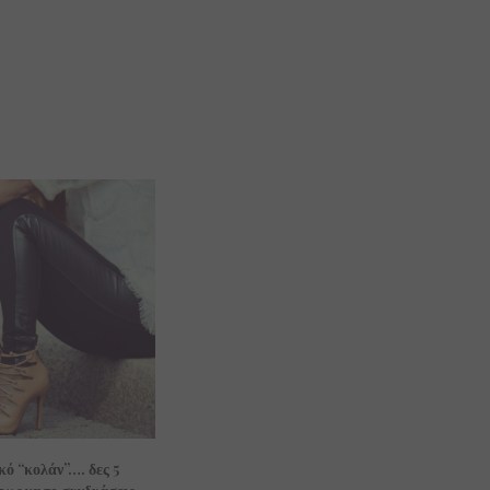
κό “κολάν”…. δες 5