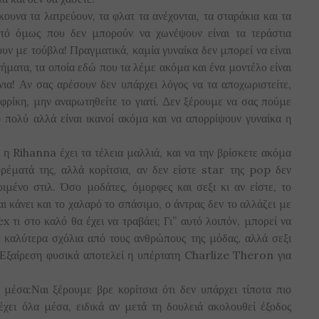
υνα τα λατρεύουν, τα φλατ τα ανέχονται, τα σταράκια και τα
υτό όμως που δεν μπορούν να χωνέψουν είναι τα τεράστια
υν με τούβλα! Πραγματικά, καμία γυναίκα δεν μπορεί να είναι
γήματα, τα οποία εδώ που τα λέμε ακόμα και ένα μοντέλο είναι
νια! Αν σας αρέσουν δεν υπάρχει λόγος να τα αποχωριστείτε,
ε φρίκη, μην αναρωτηθείτε το γιατί. Δεν ξέρουμε να σας πούμε
σο πολύ αλλά είναι ικανοί ακόμα και να απορρίψουν γυναίκα η
 η Rihanna έχει τα τέλεια μαλλιά, και να την βρίσκετε ακόμα
ρέματά της, αλλά κορίτσια, αν δεν είστε star της pop δεν
ιμένο στιλ. Όσο μοδάτες, όμορφες και σεξι κι αν είστε, το
ι κάνει και το χαλαρό το σπάσιμο, ο άντρας δεν το αλλάζει με
ex τι στο καλό θα έχει να τραβάει; Γι” αυτό λοιπόν, μπορεί να
α καλύτερα σχόλια από τους ανθρώπους της μόδας, αλλά σεξι
! Εξαίρεση φυσικά αποτελεί η υπέρτατη Charlize Theron για
ς μέσα:Ναι ξέρουμε βρε κορίτσια ότι δεν υπάρχει τίποτα πιο
έχει όλα μέσα, ειδικά αν μετά τη δουλειά ακολουθεί έξοδος