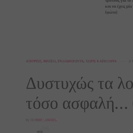
τρόπους για το 
και να έχεις μί
(φώτο)
ΑΠΌΨΕΙΣ
,
ΒΊΝΤΕΟ
,
ΕΝΔΙΑΦΈΡΟΝΤΑ
,
ΧΩΡΊΣ ΚΑΤΗΓΟΡΊΑ
8 
Δυστυχώς τα λο
τόσο ασφαλή… (
by
GOSSIP_ANGEL