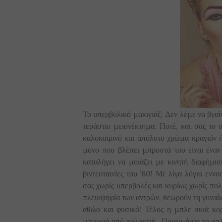
Το υπερβολικό μακιγιάζ: Δεν λέμε να βγαί
τεράστιο μειονέκτημα. Ποτέ, και σας το 
καλοκαιρινό και απόλυτο χρώμα κραγιόν ή 
μόνο που βλέπει μπροστά του είναι έναν
καταλήγει να μοιάζει με κινητή διαφήμ
βιντεοταινίες του ’80! Με λίγα λόγια ενν
σας χωρίς υπερβολές και κυρίως χωρίς πο
πλειοψηφία των αντρών, θεωρούν τη γυναίκα
αθώο και φυσικό! Τέλος η μπλε σκιά κορί
μπουνιά από παλαιστή. Προτιμήστε τα απλά