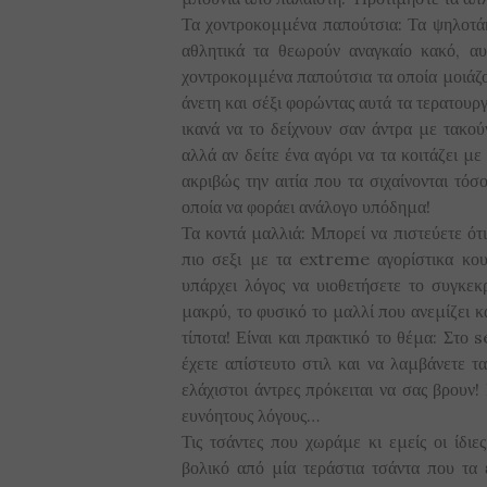
Τα χοντροκομμένα παπούτσια: Τα ψηλοτάκο
αθλητικά τα θεωρούν αναγκαίο κακό, α
χοντροκομμένα παπούτσια τα οποία μοιάζο
άνετη και σέξι φορώντας αυτά τα τερατουρ
ικανά να το δείχνουν σαν άντρα με τακού
αλλά αν δείτε ένα αγόρι να τα κοιτάζει μ
ακριβώς την αιτία που τα σιχαίνονται τό
οποία να φοράει ανάλογο υπόδημα!
Τα κοντά μαλλιά: Μπορεί να πιστεύετε ότι
πιο σεξι με τα extreme αγορίστικα κου
υπάρχει λόγος να υιοθετήσετε το συγκεκρ
μακρύ, το φυσικό το μαλλί που ανεμίζει κα
τίποτα! Είναι και πρακτικό το θέμα: Στο s
έχετε απίστευτο στιλ και να λαμβάνετε τ
ελάχιστοι άντρες πρόκειται να σας βρουν
ευνόητους λόγους…
Τις τσάντες που χωράμε κι εμείς οι ίδιε
βολικό από μία τεράστια τσάντα που τα 