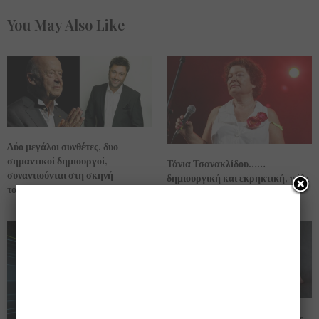
You May Also Like
Δύο μεγάλοι συνθέτες, δυο
σημαντικοί δημιουργοί,
Τάνια Τσανακλίδου……
συναντιούνται στη σκηνή
δημιουργική και εκρηκτική, πάλι
του θεάτρου Παλλάς.
στην σκηνή!!
Μύθοι … που έχουν να κάνουν με