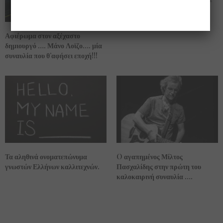
τον ύπνο του παιδιού!
Αφιέρωμα στον αξέχαστο
δημιουργό …. Μάνο Λοϊζο…. μία
συναυλία που θ’αφήσει εποχή!!!
O αγαπημένος Μίλτος
Τα αληθινά ονοματεπώνυμα
Πασχαλίδης στην πρώτη του
γνωστών Ελλήνων καλλιτεχνών.
καλοκαιρινή συναυλία ….