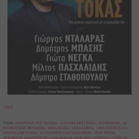
πηγή
TAGS:
«ΑΝΝΟΎΛΑ ΤΟΥ ΧΙΟΝΙΆ»
,
«ΔΊΔΥΜΑ ΦΕΓΓΆΡΙΑ»
,
«ΕΞΑΡΤΆΤΑΙ»
,
«Η
ΕΘΝΙΚΉ ΜΑΣ ΜΟΝΑΞΙΆ»
,
«ΘΆΛΑΣΣΕΣ»
,
«ΛΑΔΆΔΙΚΑ»
,
«ΜΙΑ ΣΤΆΣΗ ΕΔΏ»
,
«ΠΕΝΤΑΔΆΚΤΥΛΟΣ»
,
«Σ'ΑΝΑΖΗΤΏ ΣΤΗ ΣΑΛΟΝΊΚΗ»
,
«ΣΑΝ ΤΡΕΛΌ
ΦΟΡΤΗΓΌ»
,
BADMINTON
,
ΑΛΛΆ ΚΑΙ «Η ΔΙΚΉ ΜΟΥ ΠΑΤΡΊΔΑ»
,
ΓΙΏΡΓΟΣ