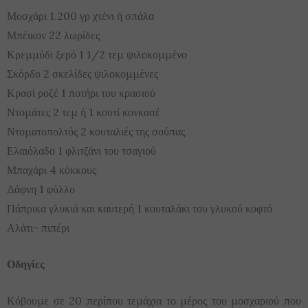
Μοσχάρι 1.200 γρ χτένι ή σπάλα
Μπέικον 22 λωρίδες
Κρεμμύδι ξερό 1 1/2 τεμ ψιλοκομμένο
Σκόρδο 2 σκελίδες ψιλοκομμένες
Κρασί ροζέ 1 ποτήρι του κρασιού
Ντομάτες 2 τεμ ή 1 κουτί κονκασέ
Ντοματοπολτός 2 κουταλιές της σούπας
Ελαιόλαδο 1 φλιτζάνι του τσαγιού
Μπαχάρι 4 κόκκους
Δάφνη 1 φύλλο
Πάπρικα γλυκιά και καυτερή 1 κουταλάκι του γλυκού κοφτό
Αλάτι- πιπέρι
Οδηγίες
Κόβουμε σε 20 περίπου τεμάχια το μέρος του μοσχαριού που