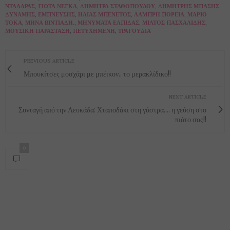
ΝΤΑΛΆΡΑΣ
,
ΓΙΏΤΑ ΝΈΓΚΑ
,
ΔΉΜΗΤΡΑ ΣΤΑΘΟΠΟΎΛΟΥ
,
ΔΗΜΉΤΡΗΣ ΜΠΆΣΗΣ
,
ΔΎΝΑΜΗΣ
,
ΈΜΠΝΕΥΣΗΣ
,
ΗΛΊΑΣ ΜΠΕΝΈΤΟΣ
,
ΛΑΜΠΡΉ ΠΟΡΕΊΑ
,
ΜΆΡΙΟ
ΤΌΚΑ
,
ΜΗΝΆ ΒΙΝΤΙΆΔΗ.
,
ΜΗΝΎΜΑΤΑ ΕΛΠΊΔΑΣ
,
ΜΊΛΤΟΣ ΠΑΣΧΑΛΊΔΗΣ
,
ΜΟΥΣΙΚΉ ΠΑΡΆΣΤΑΣΗ
,
ΠΕΤΥΧΗΜΈΝΗ
,
ΤΡΑΓΟΎΔΙΑ
PREVIOUS ARTICLE
Μπουκίτσες μοσχάρι με μπέικον.. το μερακλίδικο!!
NEXT ARTICLE
Συνταγή από την Λευκάδα: Χταποδάκι στη γάστρα.... η γεύση στο
πιάτο σας!!
0