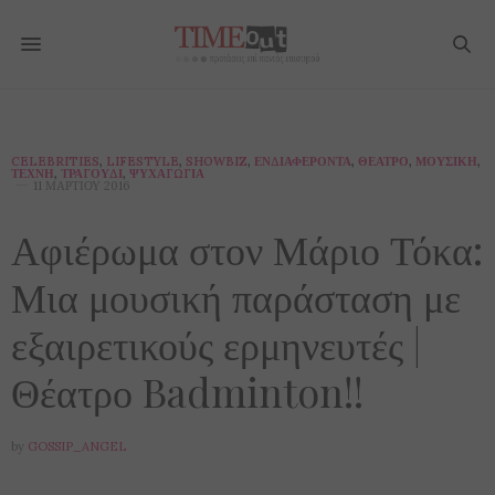
CELEBRITIES
,
LIFESTYLE
,
SHOWBIZ
,
ΕΝΔΙΑΦΈΡΟΝΤΑ
,
ΘΈΑΤΡΟ
,
ΜΟΥΣΙΚΉ
,
ΤΈΧΝΗ
,
ΤΡΑΓΟΎΔΙ
,
ΨΥΧΑΓΩΓΊΑ
11 ΜΑΡΤΊΟΥ 2016
Αφιέρωμα στον Μάριο Τόκα:
Μια μουσική παράσταση με
εξαιρετικούς ερμηνευτές |
Θέατρο Badminton!!
by
GOSSIP_ANGEL