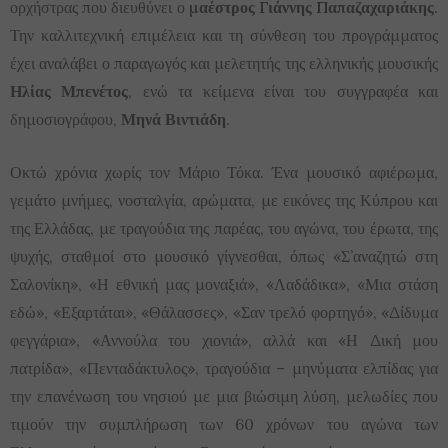
ορχήστρας που διευθύνει ο
μαέστρος
Γιάννης Παπαζαχαριάκης
.
Την καλλιτεχνική επιμέλεια και τη σύνθεση του προγράμματος
έχει αναλάβει ο παραγωγός και μελετητής της ελληνικής μουσικής
Ηλίας Μπενέτος
, ενώ τα κείμενα είναι του συγγραφέα και
δημοσιογράφου,
Μηνά Βιντιάδη
.
Οκτώ χρόνια χωρίς τον Μάριο Τόκα. Ένα μουσικό αφιέρωμα,
γεμάτο μνήμες, νοσταλγία, αρώματα, με εικόνες της Κύπρου και
της Ελλάδας, με τραγούδια της παρέας, του αγώνα, του έρωτα, της
ψυχής, σταθμοί στο μουσικό γίγνεσθαι, όπως «Σ’αναζητώ στη
Σαλονίκη», «Η εθνική μας μοναξιά», «Λαδάδικα», «Μια στάση
εδώ», «Εξαρτάται», «Θάλασσες», «Σαν τρελό φορτηγό», «Δίδυμα
φεγγάρια», «Αννούλα του χιονιά», αλλά και «Η Δική μου
πατρίδα», «Πενταδάκτυλος», τραγούδια – μηνύματα ελπίδας για
την επανένωση του νησιού με μια βιώσιμη λύση, μελωδίες που
τιμούν την συμπλήρωση των 60 χρόνων του αγώνα των