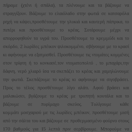
πήραμε (χτένι ή σπάλα), τα πλένουμε και τα βάζουμε να
στραγγίξουν. Βάζουμε το ελαιόλαδο στην φωτιά σε κατσαρόλα
ρηχή να κάψει,προσθέτουμε την γλυκιά και καυτερή πάπρικα, το
πιπέρι και προσθέτουμε το κρέας. Σοτάρουμε μέχρι να
απορροφηθούν τα υγρά του. Προσθέτουμε το κρεμμύδι και το
σκόρδο, 2 λωρίδες μπέικον ψιλοκομμένο, σβήνουμε με το κρασί
κι αφήνουμε να εξατμισθεί. Προσθέτουμε τις ντομάτες κομμένες
στον τρίφτη ή το κονκασέ,τον ντοματοπολτό , το μπαχάρι,την
δάφνη, νερό χλιαρό ίσα να σκεπάζει το κρέας και χαμηλώνουμε
την φωτιά. Σκεπάζουμε το κρέας κι αφήνουμε να σιγοβράσει.
Προς το τέλος προσθέτουμε λίγο αλάτι. Αφού βράσει και
μαλακώσει, βγάζουμε το κρέας με τρυπητή κουτάλα και το
βάζουμε σε πυρίμαχο σκεύος. Τυλίγουμε κάθε
κομμάτι μοσχαριού με τις λωρίδες μπέικον, προσθέτουμε μισή
από την σάλτα του και βάζουμε σε προθερμασμένο φούρνο στους
170 βαθμούς για 15 λεπτά πριν σερβίρουμε. Μπορούμε να