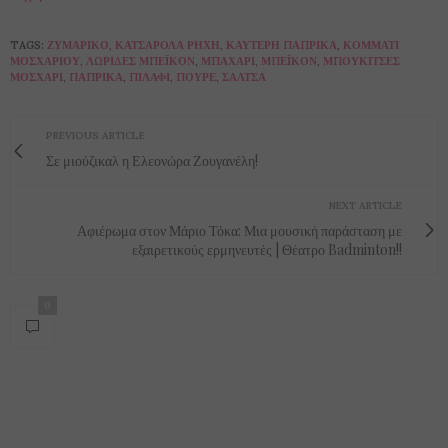
TAGS:
ΖΥΜΑΡΙΚΌ
,
ΚΑΤΣΑΡΌΛΑ ΡΗΧΉ
,
ΚΑΥΤΕΡΉ ΠΆΠΡΙΚΑ
,
ΚΟΜΜΆΤΙ
ΜΟΣΧΑΡΙΟΎ
,
ΛΩΡΊΔΕΣ ΜΠΈΪΚΟΝ
,
ΜΠΑΧΆΡΙ
,
ΜΠΈΙΚΟΝ
,
ΜΠΟΥΚΊΤΣΕΣ
ΜΟΣΧΆΡΙ
,
ΠΆΠΡΙΚΑ
,
ΠΙΛΆΦΙ
,
ΠΟΥΡΈ
,
ΣΆΛΤΣΑ
PREVIOUS ARTICLE
Σε μιούζικαλ η Ελεονώρα Ζουγανέλη!
NEXT ARTICLE
Αφιέρωμα στον Μάριο Τόκα: Μια μουσική παράσταση με
εξαιρετικούς ερμηνευτές | Θέατρο Badminton!!
0