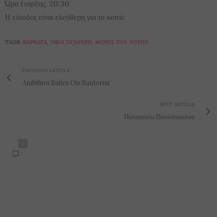
Ώρα έναρξης: 20:30
Η είσοδος είναι ελεύθερη για το κοινό.
TAGS:
ΒΆΡΚΙΖΑ
,
ΝΊΚΟ ΞΥΛΟΎΡΗ
,
ΦΩΝΈΣ ΤΟΥ ΝΌΤΟΥ
PREVIOUS ARTICLE
Ambition Suites Oia Santorini
NEXT ARTICLE
Πιλοποιείο Πουλόπουλου
0