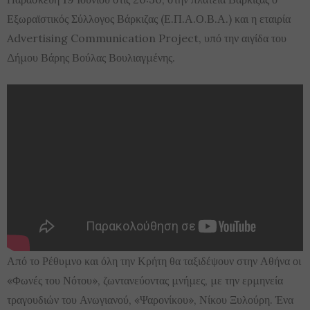
Εξωραϊστικός Σύλλογος Βάρκιζας (Ε.Π.Α.Ο.Β.Α.) και η εταιρία
Advertising Communication Project, υπό την αιγίδα του
Δήμου Βάρης Βούλας Βουλιαγμένης.
Από το Ρέθυμνο και όλη την Κρήτη θα ταξιδέψουν στην Αθήνα οι
«Φωνές του Νότου», ζωντανεύοντας μνήμες, με την ερμηνεία
τραγουδιών του Ανωγιανού, «Ψαρονίκου», Νίκου Ξυλούρη. Ένα