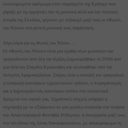
ολοκληρωμένο αφιέρωμα στον «αρχάγγελο της Κρήτης» που
χάραξε με τις ερμηνείες του τη μουσική αλλά και την πολιτική
ιστορία της Ελλάδας, φέρνουν με σεβασμό μαζί τους οι «Φωνές
του Νότου» στη φετινή μουσική τους παράσταση.
Λίγα λόγια για τις Φωνές του Νότου ….
Οι «Φωνές του Νότου» είναι μια ομάδα νέων μουσικών και
τραγουδιστών από όλη την Κρήτη.Δημιουργήθηκε το 2006 από
μια ιδέα του Σταμάτη Κραουνάκη και υλοποιήθηκε από την
Αντιγόνη Αραμπατζόγλου. Στόχος είναι η σπουδή του τραγουδιού,
η εισαγωγή καινούριων ερμηνευτικών τρόπων, ο πειραματισμός
και η δημιουργία ενός καινούριου τοπίου στα πολιτιστικά
δρώμενα του νησιού μας. Σημαντικές στιγμές υπήρξαν η
σύμπραξη με το «Τρίφωνο» σε μια μεγάλη συναυλία στα πλαίσια
του Αναγεννησιακού Φεστιβάλ Ρεθύμνου, η συνεργασία μαζί τους
στο νέο δίσκο της Λίνας Νικολακοπούλου, με αποκορύφωμα τη