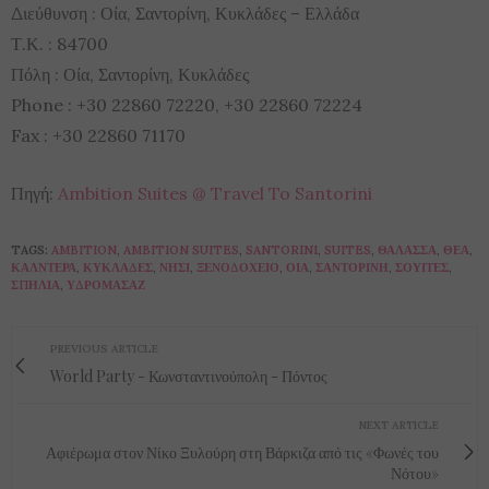
Διεύθυνση : Οία, Σαντορίνη, Κυκλάδες – Ελλάδα
Τ.Κ. : 84700
Πόλη : Οία, Σαντορίνη, Κυκλάδες
Phone : +30 22860 72220, +30 22860 72224
Fax : +30 22860 71170
Πηγή:
Ambition Suites @ Travel To Santorini
TAGS:
AMBITION
,
AMBITION SUITES
,
SANTORINI
,
SUITES
,
ΘΆΛΑΣΣΑ
,
ΘΈΑ
,
ΚΑΛΝΤΈΡΑ
,
ΚΥΚΛΆΔΕΣ
,
ΝΗΣΊ
,
ΞΕΝΟΔΟΧΕΊΟ
,
ΟΊΑ
,
ΣΑΝΤΟΡΊΝΗ
,
ΣΟΥΊΤΕΣ
,
ΣΠΗΛΙΆ
,
ΥΔΡΟΜΑΣΆΖ
PREVIOUS ARTICLE
World Party - Κωνσταντινούπολη - Πόντος
NEXT ARTICLE
Αφιέρωμα στον Νίκο Ξυλούρη στη Βάρκιζα από τις «Φωνές του
Νότου»