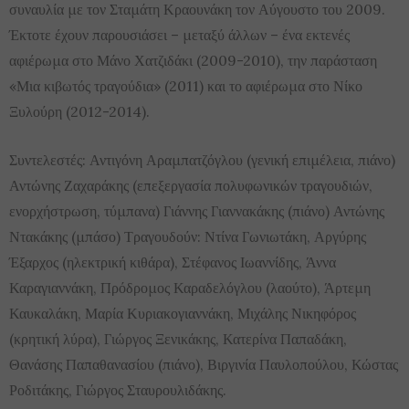
συναυλία με τον Σταμάτη Κραουνάκη τον Αύγουστο του 2009.
Έκτοτε έχουν παρουσιάσει – μεταξύ άλλων – ένα εκτενές
αφιέρωμα στο Μάνο Χατζιδάκι (2009-2010), την παράσταση
«Μια κιβωτός τραγούδια» (2011) και το αφιέρωμα στο Νίκο
Ξυλούρη (2012-2014).
Συντελεστές: Αντιγόνη Αραμπατζόγλου (γενική επιμέλεια, πιάνο)
Αντώνης Ζαχαράκης (επεξεργασία πολυφωνικών τραγουδιών,
ενορχήστρωση, τύμπανα) Γιάννης Γιαννακάκης (πιάνο) Αντώνης
Ντακάκης (μπάσο) Τραγουδούν: Ντίνα Γωνιωτάκη, Αργύρης
Έξαρχος (ηλεκτρική κιθάρα), Στέφανος Ιωαννίδης, Άννα
Καραγιαννάκη, Πρόδρομος Καραδελόγλου (λαούτο), Άρτεμη
Καυκαλάκη, Μαρία Κυριακογιαννάκη, Μιχάλης Νικηφόρος
(κρητική λύρα), Γιώργος Ξενικάκης, Κατερίνα Παπαδάκη,
Θανάσης Παπαθανασίου (πιάνο), Βιργινία Παυλοπούλου, Κώστας
Ροδιτάκης, Γιώργος Σταυρουλιδάκης.