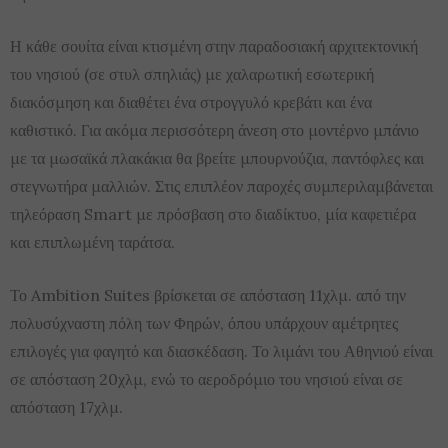
Η κάθε σουίτα είναι κτισμένη στην παραδοσιακή αρχιτεκτονική
του νησιού (σε στυλ σπηλιάς) με χαλαρωτική εσωτερική
διακόσμηση και διαθέτει ένα στρογγυλό κρεβάτι και ένα
καθιστικό. Για ακόμα περισσότερη άνεση στο μοντέρνο μπάνιο
με τα μωσαϊκά πλακάκια θα βρείτε μπουρνούζια, παντόφλες και
στεγνωτήρα μαλλιών. Στις επιπλέον παροχές συμπεριλαμβάνεται
τηλεόραση Smart με πρόσβαση στο διαδίκτυο, μία καφετιέρα
και επιπλωμένη ταράτσα.
Το Ambition Suites βρίσκεται σε απόσταση 11χλμ. από την
πολυσύχναστη πόλη των Φηρών, όπου υπάρχουν αμέτρητες
επιλογές για φαγητό και διασκέδαση. Το λιμάνι του Αθηνιού είναι
σε απόσταση 20χλμ, ενώ το αεροδρόμιο του νησιού είναι σε
απόσταση 17χλμ.