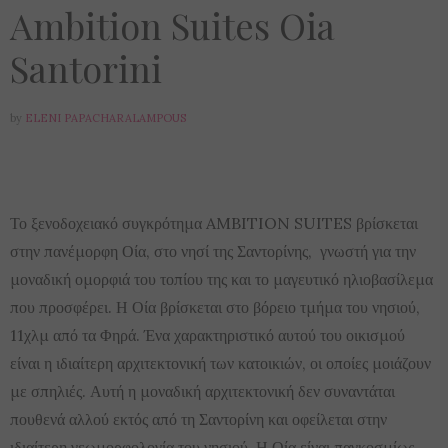
Ambition Suites Oia
Santorini
by
ELENI PAPACHARALAMPOUS
Το ξενοδοχειακό συγκρότημα AMBITION SUITES βρίσκεται
στην πανέμορφη Οία, στο νησί της Σαντορίνης, γνωστή για την
μοναδική ομορφιά του τοπίου της και το μαγευτικό ηλιοβασίλεμα
που προσφέρει. Η Οία βρίσκεται στο βόρειο τμήμα του νησιού,
11χλμ από τα Φηρά. Ένα χαρακτηριστικό αυτού του οικισμού
είναι η ιδιαίτερη αρχιτεκτονική των κατοικιών, οι οποίες μοιάζουν
με σπηλιές. Αυτή η μοναδική αρχιτεκτονική δεν συναντάται
πουθενά αλλού εκτός από τη Σαντορίνη και οφείλεται στην
ιδιαίτερη γεωμορφολογία του νησιού. Η Οία είναι παγκοσμίως