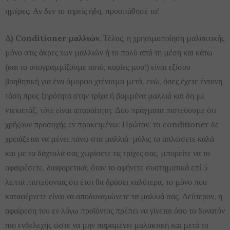
ημέρες. Αν δεν το τηρείς ήδη, προσπάθησέ το!
Δ)
Conditioner μαλλιών.
Τέλος, η χρησιμοποίηση μαλακτικής
μόνο στις άκρες των μαλλιών ή το πολύ από τη μέση και κάτω
(και το υπογραμμίζουμε αυτό, κυρίες μου!) είναι εξίσου
βοηθητική για ένα όμορφο χτένισμα μετά, ενώ, όσες έχετε έντονη
τάση προς ξηρότητα στην τρίχα ή βαμμένα μαλλιά και δη με
ντεκαπάζ, τότε είναι απαραίτητη. Δύο πράγματα πιστεύουμε ότι
χρήζουν προσοχής εν προκειμένω: Πρώτον, το conditioner δε
χρειάζεται να μένει πάνω στα μαλλιά· μόλις το απλώσετε καλά
και με τα δάχτυλά σας χωρίσετε τις τρίχες σας, μπορείτε να το
αφαιρέσετε, διαφορετικά, όταν το αφήνετε συστηματικά επί 5
λεπτά πιστεύοντας ότι έτσι θα δράσει καλύτερα, το μόνο που
καταφέρνετε είναι να αποδυναμώνετε τα μαλλιά σας. Δεύτερον, η
αφαίρεση του εν λόγω προϊόντος πρέπει να γίνεται όσο το δυνατόν
πιο ενδελεχής ώστε να μην παραμένει μαλακτική και μετά το