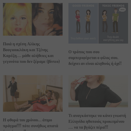
Ποιά η σχέση Αλίκης
Βουγιουκλάκη και Τζένης
Ο τρόπος που σου
Καρέζη…. μάθε αλήθειες και
συμπεριφέρεται ο φίλος σου,
γεγονότα που δεν ξέραμε (βίντεο)
δείχνει αν είναι αληθινός ή όχι!!
Τι αναγκάστηκε να κάνει γνωστή
Η φθορά του χρόνου… άτιμο
Ελληνίδα ηθοποιός προκειμένου
πράγμα!!!! πότε συνήθως απατά
…. να τα βγάζει πέρα!!!