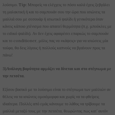
λούσιμο.
Tip:
Μπορείς να ελέγχεις το πόσο καλά έχεις ξεβγάλει
τη μαλακτική ή και το σαμπουάν σου την ώρα που ισιώνεις τα
μαλλιά σου με σεσουάρ ή ισιωτικό ψαλίδι ή γενικότερα όταν
κάνεις κάποιο χτένισμα που απαιτεί θερμότητα (π.χ. μπούκλες με
το ειδικό ψαλίδι). Αν δεν έχεις αφαιρέσει επαρκώς το σαμπουάν
και το conditioner, μόλις πας να «κάψεις» για να ισιώσεις μία
τούφα, θα δεις λίγους ή πολλούς καπνούς να βγαίνουν προς τα
πάνω!
3)Ανάλογη βαρύτητα αρμόζει να δίνεται και στο στέγνωμα με
την πετσέτα.
Εξίσου βασικό με το λούσιμο είναι το στέγνωμα των μαλλιών αν
θέλεις να τα ισιώνεις ομοιόμορφα και χωρίς να τα φθείρεις
ιδιαίτερα. Πολλές από εμάς κάνουμε το λάθος να τρίβουμε τα
μαλλιά μεταξύ τους με την πετσέτα, θεωρώντας πως κατ’ αυτόν