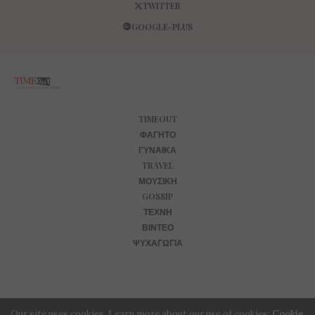
TWITTER
GOOGLE-PLUS
TIMEOUT
ΦΑΓΗΤΌ
ΓΥΝΑΊΚΑ
TRAVEL
ΜΟΥΣΙΚΉ
GOSSIP
ΤΈΧΝΗ
ΒΊΝΤΕΟ
ΨΥΧΑΓΩΓΊΑ
Our site uses cookies. Learn more about our use of cookies:
Cookie