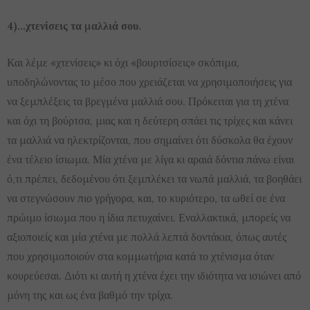
4)…χτενίσεις τα μαλλιά σου.
Και λέμε «χτενίσεις» κι όχι «βουρτσίσεις» σκόπιμα,
υποδηλώνοντας το μέσο που χρειάζεται να χρησιμοποιήσεις για
να ξεμπλέξεις τα βρεγμένα μαλλιά σου. Πρόκειται για τη χτένα
και όχι τη βούρτσα, μιας και η δεύτερη σπάει τις τρίχες και κάνει
τα μαλλιά να ηλεκτρίζονται, που σημαίνει ότι δύσκολα θα έχουν
ένα τέλειο ίσιωμα. Μία χτένα με λίγα κι αραιά δόντια πάνω είναι
ό,τι πρέπει, δεδομένου ότι ξεμπλέκει τα νωπά μαλλιά, τα βοηθάει
να στεγνώσουν πιο γρήγορα, και, το κυριότερο, τα ωθεί σε ένα
πρώιμο ίσιωμα που η ίδια πετυχαίνει. Εναλλακτικά, μπορείς να
αξιοποιείς και μία χτένα με πολλά λεπτά δοντάκια, όπως αυτές
που χρησιμοποιούν στα κομμωτήρια κατά το χτένισμα όταν
κουρεύεσαι. Διότι κι αυτή η χτένα έχει την ιδιότητα να ισιώνει από
μόνη της και ως ένα βαθμό την τρίχα.