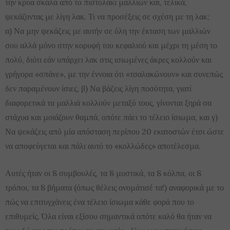
την κρύα σκάλα από το πιστολάκι μαλλιών και, τελικά,
ψεκάζοντας με λίγη λακ. Τι να προσέξεις σε σχέση με τη λακ;
α) Να μην ψεκάζεις με αυτήν σε όλη την έκταση των μαλλιών
σου αλλά μόνο στην κορυφή του κεφαλιού και μέχρι τη μέση το
πολύ, διότι εάν υπάρχει λακ στις ισιωμένες άκρες κολλούν και
γρήγορα «σπάνε», με την έννοια ότι «τσαλακώνουν» και συνεπώς
δεν παραμένουν ίσιες, β) Να βάζεις λίγη ποσότητα, γιατί
διαφορετικά τα μαλλιά κολλούν μεταξύ τους, γίνονται ξηρά σα
στάχυα και μοιάζουν θαμπά, οπότε πάει το τέλειο ίσιωμα, και γ)
Να ψεκάζεις από μία απόσταση περίπου 20 εκατοστών έτσι ώστε
να αποφεύγεται και πάλι αυτό το «κολλώδες» αποτέλεσμα.
Αυτές ήταν οι 8 συμβουλές, τα 8 μυστικά, τα 8 κόλπα, οι 8
τρόποι, τα 8 βήματα (όπως θέλεις ονομάτισέ τα!) αναφορικά με το
πώς να επιτυγχάνεις ένα τέλειο ίσιωμα κάθε φορά που το
επιθυμείς. Όλα είναι εξίσου σημαντικά οπότε καλό θα ήταν να