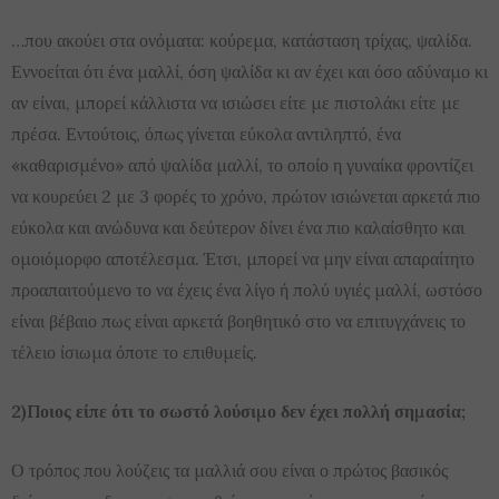
…που ακούει στα ονόματα: κούρεμα, κατάσταση τρίχας, ψαλίδα.
Εννοείται ότι ένα μαλλί, όση ψαλίδα κι αν έχει και όσο αδύναμο κι
αν είναι, μπορεί κάλλιστα να ισιώσει είτε με πιστολάκι είτε με
πρέσα. Εντούτοις, όπως γίνεται εύκολα αντιληπτό, ένα
«καθαρισμένο» από ψαλίδα μαλλί, το οποίο η γυναίκα φροντίζει
να κουρεύει 2 με 3 φορές το χρόνο, πρώτον ισιώνεται αρκετά πιο
εύκολα και ανώδυνα και δεύτερον δίνει ένα πιο καλαίσθητο και
ομοιόμορφο αποτέλεσμα. Έτσι, μπορεί να μην είναι απαραίτητο
προαπαιτούμενο το να έχεις ένα λίγο ή πολύ υγιές μαλλί, ωστόσο
είναι βέβαιο πως είναι αρκετά βοηθητικό στο να επιτυγχάνεις το
τέλειο ίσιωμα όποτε το επιθυμείς.
2)Ποιος είπε ότι το σωστό λούσιμο δεν έχει πολλή σημασία;
Ο τρόπος που λούζεις τα μαλλιά σου είναι ο πρώτος βασικός