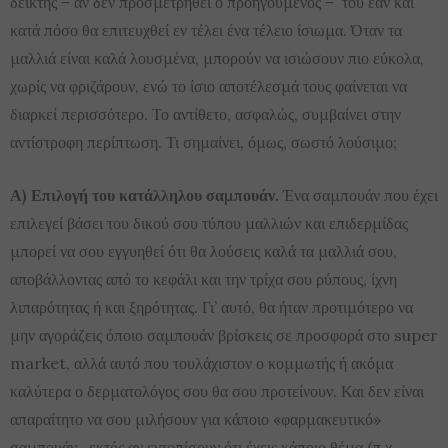
δείκτης – αν δεν προσμετρηθεί ο προηγούμενος – του εάν και
κατά πόσο θα επιτευχθεί εν τέλει ένα τέλειο ίσιωμα. Όταν τα
μαλλιά είναι καλά λουσμένα, μπορούν να ισιώσουν πιο εύκολα,
χωρίς να φριζάρουν, ενώ το ίσιο αποτέλεσμά τους φαίνεται να
διαρκεί περισσότερο. Το αντίθετο, ασφαλώς, συμβαίνει στην
αντίστροφη περίπτωση. Τι σημαίνει, όμως, σωστό λούσιμο;
Α) Επιλογή του κατάλληλου σαμπουάν.
Ένα σαμπουάν που έχει
επιλεγεί βάσει του δικού σου τύπου μαλλιών και επιδερμίδας
μπορεί να σου εγγυηθεί ότι θα λούσεις καλά τα μαλλιά σου,
αποβάλλοντας από το κεφάλι και την τρίχα σου ρύπους, ίχνη
λιπαρότητας ή και ξηρότητας. Γι’ αυτό, θα ήταν προτιμότερο να
μην αγοράζεις όποιο σαμπουάν βρίσκεις σε προσφορά στο super
market, αλλά αυτό που τουλάχιστον ο κομμωτής ή ακόμα
καλύτερα ο δερματολόγος σου θα σου προτείνουν. Και δεν είναι
απαραίτητο να σου μιλήσουν για κάποιο «φαρμακευτικό»
σαμπουάν., εκτός αν εντοπίσουν ότι έχεις κάποιο θέμα (π.χ.