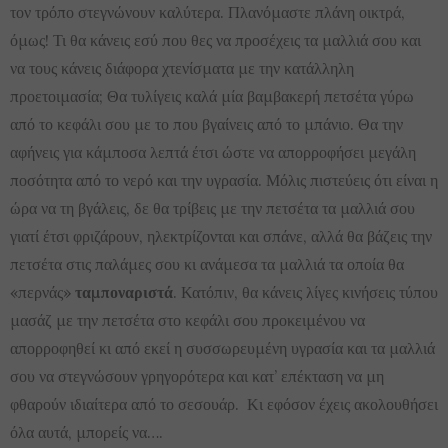
τον τρόπο στεγνώνουν καλύτερα. Πλανόμαστε πλάνη οικτρά,
όμως! Τι θα κάνεις εσύ που θες να προσέχεις τα μαλλιά σου και
να τους κάνεις διάφορα χτενίσματα με την κατάλληλη
προετοιμασία; Θα τυλίγεις καλά μία βαμβακερή πετσέτα γύρω
από το κεφάλι σου με το που βγαίνεις από το μπάνιο. Θα την
αφήνεις για κάμποσα λεπτά έτσι ώστε να απορροφήσει μεγάλη
ποσότητα από το νερό και την υγρασία. Μόλις πιστεύεις ότι είναι η
ώρα να τη βγάλεις, δε θα τρίβεις με την πετσέτα τα μαλλιά σου
γιατί έτσι φριζάρουν, ηλεκτρίζονται και σπάνε, αλλά θα βάζεις την
πετσέτα στις παλάμες σου κι ανάμεσα τα μαλλιά τα οποία θα
«περνάς»
ταμποναριστά
. Κατόπιν, θα κάνεις λίγες κινήσεις τύπου
μασάζ με την πετσέτα στο κεφάλι σου προκειμένου να
απορροφηθεί κι από εκεί η συσσωρευμένη υγρασία και τα μαλλιά
σου να στεγνώσουν γρηγορότερα και κατ’ επέκταση να μη
φθαρούν ιδιαίτερα από το σεσουάρ. Κι εφόσον έχεις ακολουθήσει
όλα αυτά, μπορείς να….