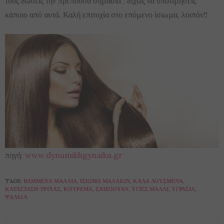
τους δώσεις την πρέπουσα σημασία , δίχως να υποτιμήσεις
κάποιο από αυτά. Καλή επιτυχία στο επόμενο ίσιωμα, λοιπόν!!
πηγή:
www.dynamikhgynaika.gr
TAGS:
ΒΑΜΜΈΝΑ ΜΑΛΛΙΆ
,
ΊΣΙΩΜΑ ΜΑΛΛΙΏΝ
,
ΚΑΛΆ ΛΟΥΣΜΈΝΑ
,
ΚΑΤΆΣΤΑΣΗ ΤΡΊΧΑΣ
,
ΚΟΎΡΕΜΑ
,
ΣΑΜΠΟΥΆΝ
,
ΥΓΙΈΣ ΜΑΛΛΊ
,
ΥΓΡΑΣΊΑ
,
ΨΑΛΊΔΑ