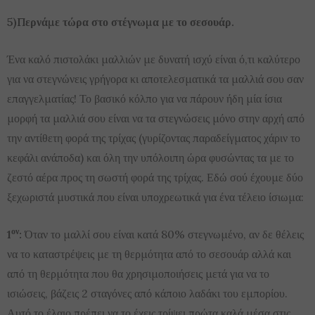
5)Περνάμε τώρα στο στέγνωμα με το σεσουάρ.
Ένα καλό πιστολάκι μαλλιών με δυνατή ισχύ είναι ό,τι καλύτερο
για να στεγνώνεις γρήγορα κι αποτελεσματικά τα μαλλιά σου σαν
επαγγελματίας! Το βασικό κόλπο για να πάρουν ήδη μία ίσια
μορφή τα μαλλιά σου είναι να τα στεγνώσεις μόνο στην αρχή από
την αντίθετη φορά της τρίχας (γυρίζοντας παραδείγματος χάριν το
κεφάλι ανάποδα) και όλη την υπόλοιπη ώρα φυσώντας τα με το
ζεστό αέρα προς τη σωστή φορά της τρίχας. Εδώ σού έχουμε δύο
ξεχωριστά μυστικά που είναι υποχρεωτικά για ένα τέλειο ίσιωμα:
ον
1
:
Όταν το μαλλί σου είναι κατά 80% στεγνωμένο, αν δε θέλεις
να το καταστρέψεις με τη θερμότητα από το σεσουάρ αλλά και
από τη θερμότητα που θα χρησιμοποιήσεις μετά για να το
ισιώσεις, βάζεις 2 σταγόνες από κάποιο λαδάκι του εμπορίου.
Αυτό το έλαιο πρέπει να το έχεις τρίψει πρώτα καλά μέσα στις