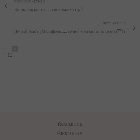
PREVIOUS ARTICLE
Καισαρική και τα ...... επακόλουθά της!!!
NEXT ARTICLE
(βίντεο) Κωστή Μαραβέγια...... είναι η κοπελιά το ταίρι σου????
0
FACEBOOK
INSTAGRAM