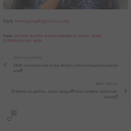
πηγή:
www.peoplegreece.com
TAGS:
ΖΕΥΓΆΡΙ
,
ΘΈΑΤΡΟ
,
ΚΩΣΤΉ ΜΑΡΑΒΈΓΙΑ
,
ΣΧΈΣΗ
,
ΤΌΝΙΑ
ΣΩΤΗΡΟΠΟΎΛΟΥ
,
ΦΊΛΗ
PREVIOUS ARTICLE
Μάθε το μυστικό για το πως θα έχεις τέλειο ίσιωμα στα μαλλιά
σου!!!
NEXT ARTICLE
Η φθορά του χρόνου... άτιμο πράγμα!!!! πότε συνήθως απατά ένας
άντρας!!
0