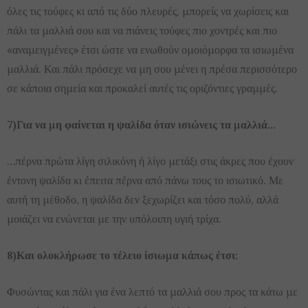
όλες τις τούφες κι από τις δύο πλευρές, μπορείς να χωρίσεις και
πάλι τα μαλλιά σου και να πιάνεις τούφες πιο χοντρές και πιο
«αναμειγμένες» έτσι ώστε να ενωθούν ομοιόμορφα τα ισιωμένα
μαλλιά. Και πάλι πρόσεχε να μη σου μένει η πρέσα περισσότερο
σε κάποια σημεία και προκαλεί αυτές τις οριζόντιες γραμμές.
7)Για να μη φαίνεται η ψαλίδα όταν ισιώνεις τα μαλλιά…
…πέρνα πρώτα λίγη σιλικόνη ή λίγο μετάξι στις άκρες που έχουν
έντονη ψαλίδα κι έπειτα πέρνα από πάνω τους το ισιωτικό. Με
αυτή τη μέθοδο, η ψαλίδα δεν ξεχωρίζει και τόσο πολύ, αλλά
μοιάζει να ενώνεται με την υπόλοιπη υγιή τρίχα.
8)Και ολοκλήρωσε το τέλειο ίσιωμα κάπως έτσι:
Φυσώντας και πάλι για ένα λεπτό τα μαλλιά σου προς τα κάτω με