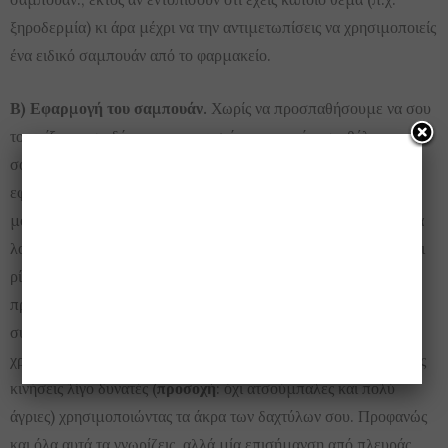
ξηροδερμία) κι άρα μέχρι να την αντιμετωπίσεις να χρησιμοποιείς
ένα ειδικό σαμπουάν από το φαρμακείο.
Β) Εφαρμογή του σαμπουάν.
Χωρίς να προσπαθήσουμε να σου
το παίξουμε «ειδήμονες της επιστήμης της τρίχας», θέλουμε να
σου επισημάνουμε την τεράστια σημασία που έχει η ορθή
εφαρμογή του κατάλληλου σαμπουάν. Το σαμπουάν δεν είναι
μόνο για να λούζεις τις τρίχες σου· το βασικότερο που πρέπει να
λούζεις και να καθαρίζεις είναι το κρανίο, εκεί που βρίσκονται οι
ρίζες τις τρίχας σου, διότι αυτό είναι που γεννά τη λιπαρότητα
προκειμένου να προστατεύει την τρίχα, αυτό είναι που
συσσωρεύει ρύπους κ.λπ. Επομένως, είναι και αυτό που
χρειάζεται το καλό λούσιμο, το οποίο επιτυγχάνεται με κυκλικές
κινήσεις λίγο δυνατές (
προσοχή
: όχι ατσούμπαλες και πολύ
άγριες) χρησιμοποιώντας τα άκρα των δαχτύλων σου. Προφανώς
και όλα αυτά τα γνωρίζεις, αλλά μία επισήμανση από πλευράς