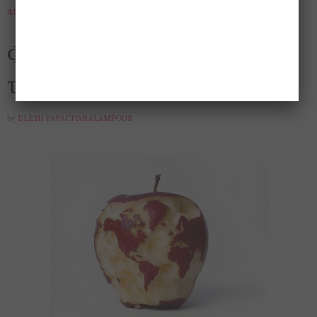
ΑΠΌΨΕΙΣ
,
ΕΝΔΙΑΦΈΡΟΝΤΑ
,
ΘΡΗΣΚΕΊΑ
12 ΙΟΥΛΊΟΥ 2015
Φορολογήστε τη θρησκεία,
ταίστε τον κόσμο
by
ELENI PAPACHARALAMPOUS