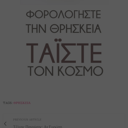
TAGS:
ΘΡΗΣΚΕΊΑ
PREVIOUS ARTICLE
Τζίμης Πανούσης: Αχ Ευρώπη