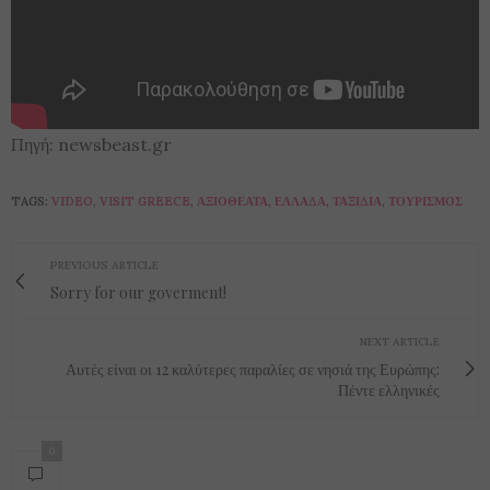
Πηγή: newsbeast.gr
TAGS:
VIDEO
,
VISIT GREECE
,
ΑΞΙΟΘΈΑΤΑ
,
ΕΛΛΆΔΑ
,
ΤΑΞΊΔΙΑ
,
ΤΟΥΡΙΣΜΌΣ
PREVIOUS ARTICLE
Sorry for our goverment!
NEXT ARTICLE
Αυτές είναι οι 12 καλύτερες παραλίες σε νησιά της Ευρώπης:
Πέντε ελληνικές
0