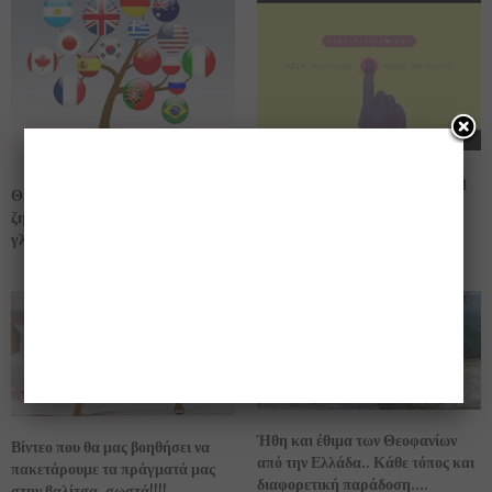
Βάλε το δάχτυλό σου στην οθόνη
Θέλεις μπύρα; κοίτα πως θα την
και είμαι σίγουρη ότι θα
ζητήσεις σε διάφορα κράτη -στην
κολλήσεις, μ’αυτό που θα δεις!
γλώσσα τους- (Infographic).
[βίντεο]
Ήθη και έθιμα των Θεοφανίων
Βίντεο που θα μας βοηθήσει να
από την Ελλάδα.. Κάθε τόπος και
πακετάρουμε τα πράγματά μας
διαφορετική παράδοση….
στην βαλίτσα, σωστά!!!!