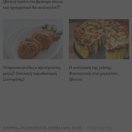
(βίντεο) λεμόνι στο βράσιμο αυγών
και πραγματικά θα εκπλαγείτε!!!
Η απόλαυση της γεύσης:
Ντοματοκεφτέδες ο αξεπέραστος
Φανταστική πίτα ριγκατόνι..
μεζές!! (συνταγή παραδοσιακή
(βίντεο)
Σαντορίνης)
ΑΠΌΨΕΙΣ
,
ΕΝΔΙΑΦΈΡΟΝΤΑ
,
ΠΕΡΙΒΆΛΛΟΝ
,
ΦΎΣΗ
8 ΜΑΡΤΊΟΥ 2017