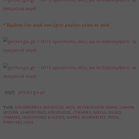
* Βράστε ένα αυγό που έχετε ραγίσει μέσα σε τσάι
πηγή:
perierga.gr
TAGS:
ΑΠΟΞΗΡΑΜΈΝΑ ΛΟΥΛΟΎΔΙΑ
,
ΑΥΓΌ
,
ΑΥΤΟΚΌΛΛΗΤΗ ΤΑΙΝΊΑ
,
ΔΙΆΦΟΡΑ
ΜΕΓΈΘΗ
,
ΔΙΑΦΟΡΕΤΙΚΈΣ ΑΠΟΧΡΏΣΕΙΣ
,
ΖΥΜΑΡΙΚΆ
,
ΚΌΛΛΑ
,
ΠΑΛΙΈΣ
ΓΡΑΒΆΤΕΣ
,
ΠΟΛΎΧΡΩΜΕΣ ΚΛΩΣΤΈΣ
,
ΤΑΙΝΊΕΣ ΧΡΩΜΑΤΙΣΤΈΣ
,
ΤΟΎΛΙ.
,
ΥΠΈΡΟΧΕΣ ΙΔΈΕΣ