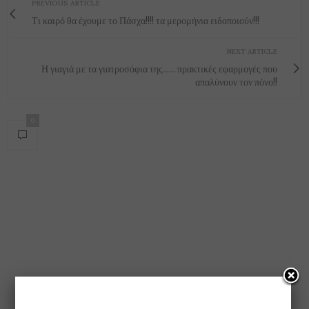
PREVIOUS ARTICLE
Τι καιρό θα έχουμε το Πάσχα!!!! τα μερομήνια ειδοποιούν!!!
NEXT ARTICLE
Η γιαγιά με τα γιατροσόφια της...... πρακτικές εφαρμογές που
απαλύνουν τον πόνο!!
0