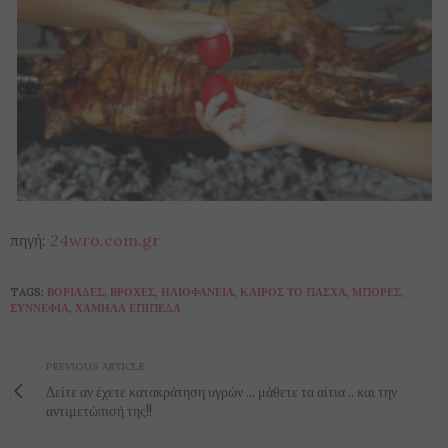
πηγή:
24wro.com.gr
TAGS:
ΒΟΡΙΆΔΕΣ
,
ΒΡΟΧΈΣ
,
ΗΛΙΟΦΆΝΕΙΑ
,
ΚΑΙΡΌΣ ΤΟ ΠΆΣΧΑ
,
ΜΠΌΡΕΣ
,
ΣΥΝΝΕΦΙΆ
,
ΧΑΜΗΛΆ ΕΠΊΠΕΔΑ
PREVIOUS ARTICLE
Δείτε αν έχετε κατακράτηση υγρών ... μάθετε τα αίτια .. και την
αντιμετώπισή της!!