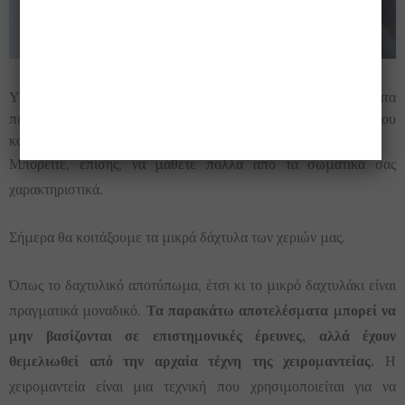
Υπάρχουν πολλοί διασκεδαστικοί τρόποι για να μάθετε πράγματα
που αφορούν την προσωπικότητα σας, όπως από την στάση που
κοιμάστε ή από τον γραφικό σας χαρακτήρα.
Μπορείτε, επίσης, να μάθετε πολλά από τα σωματικά σας
χαρακτηριστικά.
Σήμερα θα κοιτάξουμε τα μικρά δάχτυλα των χεριών μας.
Όπως το δαχτυλικό αποτύπωμα, έτσι κι το μικρό δαχτυλάκι είναι
πραγματικά μοναδικό.
Τα παρακάτω αποτελέσματα μπορεί να
μην βασίζονται σε επιστημονικές έρευνες, αλλά έχουν
θεμελιωθεί από την αρχαία τέχνη της χειρομαντείας.
Η
χειρομαντεία είναι μια τεχνική που χρησιμοποιείται για να