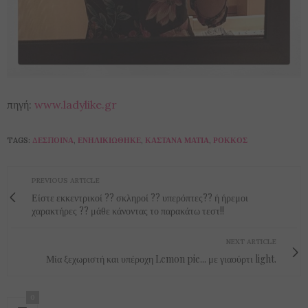
πηγή:
www.ladylike.gr
TAGS:
ΔΈΣΠΟΙΝΑ
,
ΕΝΗΛΙΚΙΏΘΗΚΕ
,
ΚΑΣΤΑΝΆ ΜΆΤΙΑ
,
ΡΌΚΚΟΣ
PREVIOUS ARTICLE
Είστε εκκεντρικοί ?? σκληροί ?? υπερόπτες?? ή ήρεμοι
χαρακτήρες ?? μάθε κάνοντας το παρακάτω τεστ!!
NEXT ARTICLE
Μία ξεχωριστή και υπέροχη Lemon pie... με γιαούρτι light.
0