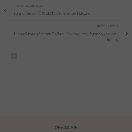
PREVIOUS ARTICLE
Το μιούζικαλ «Cabaret» στο Θέατρο Παλλάς...
NEXT ARTICLE
Η κουκλίτσα κόρη του Στέλιου Ρόκκου... που έγινε 18 χρονών!!!
(φωτο)
0
FACEBOOK