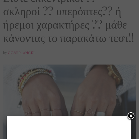
σκληροί ?? υπερόπτες?? ή
ήρεμοι χαρακτήρες ?? μάθε
κάνοντας το παρακάτω τεστ!!
by
GOSSIP_ANGEL