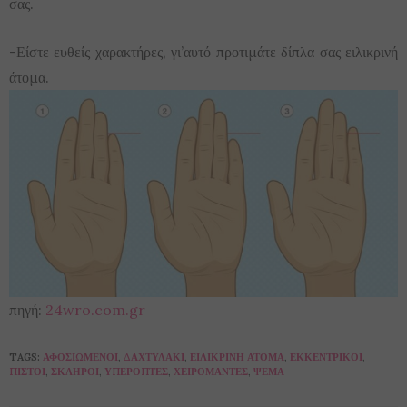
σας.
-Είστε ευθείς χαρακτήρες, γι’αυτό προτιμάτε δίπλα σας ειλικρινή
άτομα.
πηγή:
24wro.com.gr
TAGS:
ΑΦΟΣΙΩΜΈΝΟΙ
,
ΔΑΧΤΥΛΆΚΙ
,
ΕΙΛΙΚΡΙΝΉ ΆΤΟΜΑ
,
ΕΚΚΕΝΤΡΙΚΟΊ
,
ΠΙΣΤΟΊ
,
ΣΚΛΗΡΟΊ
,
ΥΠΕΡΌΠΤΕΣ
,
ΧΕΙΡΟΜΆΝΤΕΣ
,
ΨΈΜΑ