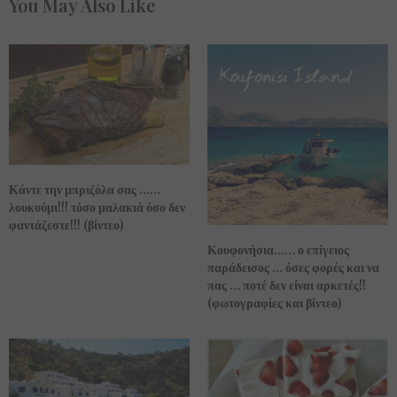
You May Also Like
Κάντε την μπριζόλα σας ……
λουκούμι!!! τόσο μαλακιά όσο δεν
φαντάζεστε!!! (βίντεο)
Κουφονήσια…… ο επίγειος
παράδεισος … όσες φορές και να
πας … ποτέ δεν είναι αρκετές!!
(φωτογραφίες και βίντεο)