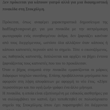
Δεν πρόκειται για κάποιον γιατρό αλλά για μια διαφημιστική
πινακίδα στη Στοκχόλμη.
Πρόκειται, όπως αναφέρει χαρακτηριστικά δημοσίευμα της
huffingtonpost.gr, για μια πινακίδα με την ασπρόμαυρη
φωτογραφία ενός συνηθισμένου άνδρα, δεν ξαφνιάζει κανέναν
από τους διερχόμενους, ωστόσο όλα αλλάζουν όταν κάποιος ή
κάποιοι καπνιστές περνούν από το σημείο. Τότε ο εικονιζόμενος,
ως παθητικός καπνιστής, διπλώνεται και αρχίζει να βήχει έντονα
ξαφνιάζοντας τους καπνιστές που του το προκάλεσαν.
Όταν ο βήχας σταματά στην πινακίδα εμφανίζονται οι μάρκες
διάφορων τσιχλών νικοτίνης. Επίσης προβάλλονται μηνύματα που
αφορούν στη λήψη αποφάσεων με αφορμή το νέο έτος. «Ζήσε
περισσότερο και πιο υγιή ζωή» γράφει ένα άλλο μήνυμα.
Η πινακίδα, η οποία είναι εξοπλισμένη με ειδικούς αισθητήρες για
να συλλαμβάνει τον καπνό, έχει τοποθετηθεί σε πολυσύχναστο
σημείο της Στοκχόλμης όπου έχει παρατηρηθεί ότι διέρχονται