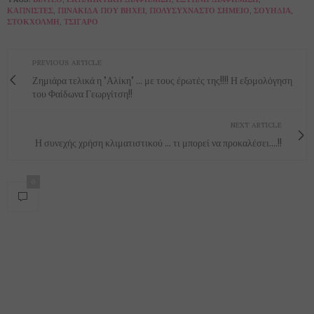
ΚΑΠΝΙΣΤΈΣ
,
ΠΙΝΑΚΊΔΑ ΠΟΥ ΒΉΧΕΙ
,
ΠΟΛΥΣΎΧΝΑΣΤΟ ΣΗΜΕΊΟ
,
ΣΟΥΗΔΊΑ
,
ΣΤΟΚΧΌΛΜΗ
,
ΤΣΙΓΆΡΟ
PREVIOUS ARTICLE
Ζημιάρα τελικά η "Αλίκη" ... με τους έρωτές της!!!! Η εξομολόγηση
του Φαίδωνα Γεωργίτση!!
NEXT ARTICLE
Η συνεχής χρήση κλιματιστικού ... τι μπορεί να προκαλέσει....!!
0