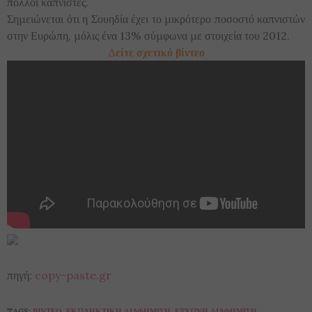
πολλοί καπνιστές.
Σημειώνεται ότι η Σουηδία έχει το μικρότερο ποσοστό καπνιστών
στην Ευρώπη, μόλις ένα 13% σύμφωνα με στοιχεία του 2012.
Δείτε σχετικό βίντεο
πηγή:
copy-paste.gr
TAGS:
ΒΊΝΤΕΟ
,
ΕΚΠΛΗΚΤΙΚΉ ΔΙΑΦΉΜΙΣΗ
,
ΈΞΥΠΝΗ ΔΙΑΦΉΜΙΣΗ
,