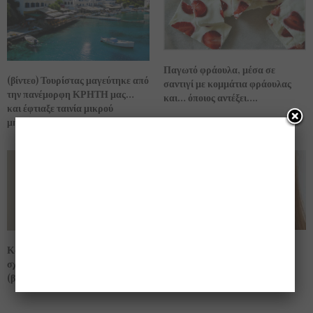
Παγωτό φράουλα, μέσα σε
(βίντεο) Τουρίστας μαγεύτηκε από
σαντιγί με κομμάτια φράουλας
την πανέμορφη ΚΡΗΤΗ μας…
και… όποιος αντέξει….
και έφτιαξε ταινία μικρού
μήκους!!!
(βίντεο) διώξετε τις δυσάρεστες
Κουϊζ που άναψε φωτιές !! ….
μυρωδιές από τα τάπερ σας…
σχετικά με ηλικίες επωνύμων …
(βίντεο)