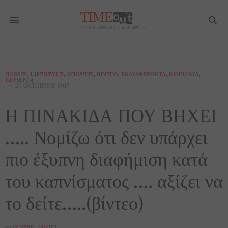
GOSSIP
,
LIFESTYLE
,
ΑΠΌΨΕΙΣ
,
ΒΊΝΤΕΟ
,
ΕΝΔΙΑΦΈΡΟΝΤΑ
,
ΚΟΙΝΩΝΊΑ
,
ΠΕΡΊΕΡΓΑ
29 ΟΚΤΩΒΡΊΟΥ 2017
Η ΠΙΝΑΚΙΔΑ ΠΟΥ ΒΗΧΕΙ
….. Νομίζω ότι δεν υπάρχει
πιο έξυπνη διαφήμιση κατά
του καπνίσματος …. αξίζει να
το δείτε…..(βίντεο)
by
GOSSIP_ANGEL