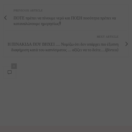
PREVIOUS ARTICLE
ΠΟΤΕ πρέπει να πίνουμε νερό και ΠΟΣΗ ποσότητα πρέπει να
καταναλώνουμε ημερησίως!!
NEXT ARTICLE
Η ΠΙΝΑΚΙΔΑ ΠΟΥ ΒΗΧΕΙ ..... Νομίζω ότι δεν υπάρχει πιο έξυπνη
διαφήμιση κατά του καπνίσματος .... αξίζει να το δείτε.....(βίντεο)
0