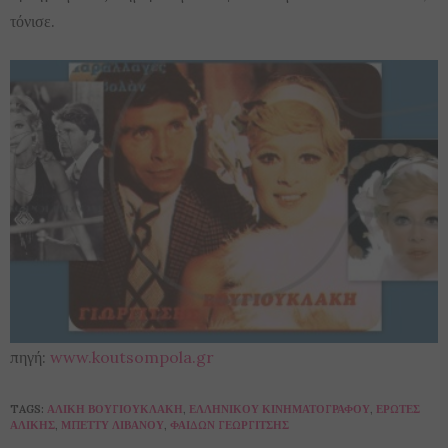
τόνισε.
πηγή:
www.koutsompola.gr
TAGS:
ΑΛΊΚΗ ΒΟΥΓΙΟΥΚΛΆΚΗ
,
ΕΛΛΗΝΙΚΟΎ ΚΙΝΗΜΑΤΟΓΡΆΦΟΥ
,
ΈΡΩΤΕΣ
ΑΛΊΚΗΣ
,
ΜΠΈΤΤΥ ΛΙΒΑΝΟΎ
,
ΦΑΊΔΩΝ ΓΕΩΡΓΊΤΣΗΣ