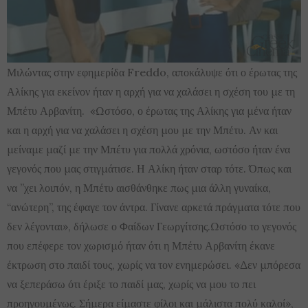
Μιλώντας στην εφημερίδα Freddo, αποκάλυψε ότι ο έρωτας της
Αλίκης για εκείνον ήταν η αρχή για να χαλάσει η σχέση του με τη
Μπέτυ Αρβανίτη. «Ωστόσο, ο έρωτας της Αλίκης για μένα ήταν
και η αρχή για να χαλάσει η σχέση μου με την Μπέτυ. Αν και
μείναμε μαζί με την Μπέτυ για πολλά χρόνια, ωστόσο ήταν ένα
γεγονός που μας στιγμάτισε. Η Αλίκη ήταν σταρ τότε. Όπως και
να ”χει λοιπόν, η Μπέτυ αισθάνθηκε πως μια άλλη γυναίκα,
“ανώτερη”, της έφαγε τον άντρα. Γίνανε αρκετά πράγματα τότε που
δεν λέγονται», δήλωσε ο Φαίδων Γεωργίτσης.Ωστόσο το γεγονός
που επέφερε τον χωρισμό ήταν ότι η Μπέτυ Αρβανίτη έκανε
έκτρωση στο παιδί τους, χωρίς να τον ενημερώσει. «Δεν μπόρεσα
να ξεπεράσω ότι έριξε το παιδί μας, χωρίς να μου το πει
προηγουμένως. Σήμερα είμαστε φίλοι και μάλιστα πολύ καλοί»,