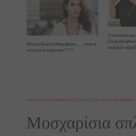
Τι αναγκάστηκε
Ελληνίδα ηθοπο
(βίντεο) Κωστή Μαραβέγια…… είναι η
τα βγάζει πέρα!!
κοπελιά το ταίρι σου????
ΔΙΑΤΡΟΦΉ
,
ΕΝΔΙΑΦΈΡΟΝΤΑ
,
ΣΥΝΤΑΓΈΣ
,
ΤΟ ΠΙΆΤΟ ΤΗΣ ΗΜΈΡΑΣ
,
Μοσχαρίσια σπλ