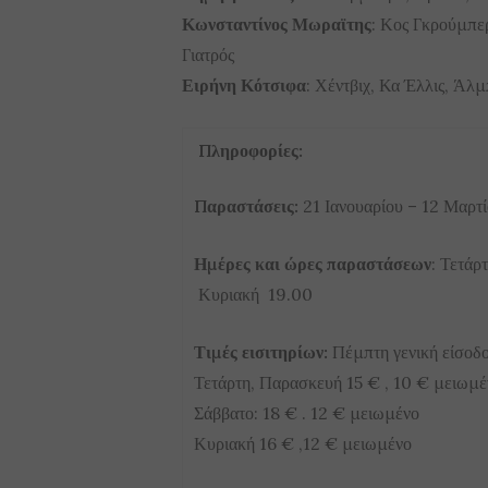
Κωνσταντίνος Μωραϊτης
: Κος Γκρούμπερ
Γιατρός
Ειρήνη Κότσιφα
: Χέντβιχ, Κα Έλλις, Άλ
Πληροφορίες:
Παραστάσεις:
21 Ιανουαρίου – 12 Μαρτ
Ημέρες και ώρες παραστάσεων
: Τετά
Κυριακή 19.00
Τιμές εισιτηρίων:
Πέμπτη γενική είσοδ
Τετάρτη, Παρασκευή 15 € , 10 € μειωμέ
Σάββατο: 18 € . 12 € μειωμένο
Κυριακή 16 € ,12 € μειωμένο