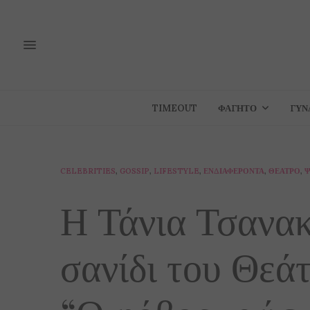
TIMEOUT
ΦΑΓΗΤΌ
ΓΥΝ
CELEBRITIES
,
GOSSIP
,
LIFESTYLE
,
ΕΝΔΙΑΦΈΡΟΝΤΑ
,
ΘΈΑΤΡΟ
,
Ψ
Η Τάνια Τσανακ
σανίδι του Θεά