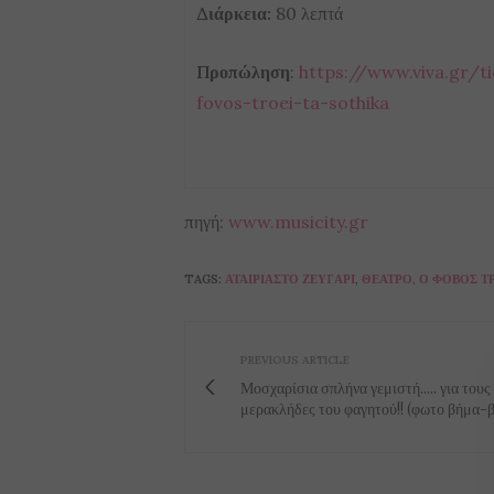
Διάρκεια:
80 λεπτά
Προπώληση
:
https://www.viva.gr/t
fovos-troei-ta-sothika
πηγή:
www.musicity.gr
TAGS:
ΑΤΑΊΡΙΑΣΤΟ ΖΕΥΓΆΡΙ
,
ΘΈΑΤΡΟ
,
Ο ΦΌΒΟΣ ΤΡ
PREVIOUS ARTICLE
Μοσχαρίσια σπλήνα γεμιστή..... για τους
μερακλήδες του φαγητού!! (φωτο βήμα-