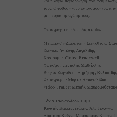
και η άγρια περιφρόνηση που αντιμετωπίζ
τους. Ο φόβος –και ο ρατσισμός- τρώει τ
με τα όρια της αγάπης τους.
Φωτογραφία του Aris Asproulis.
Μετάφραση-Διασκευή – Σκηνοθεσία:
Σίμ
Σκηνικό:
Αντώνης Δαγκλίδης
Κοστούμια:
Claire Bracewell
Φωτισμοί:
Περικλής Μαθιέλλης
Βοηθός Σκηνοθέτη:
Δημήτρης Καλακίδης
Φωτογραφίες:
Μυρτώ Αποστολίδου
Video Trailer:
Μιχαήλ Μαυρομούστακο
Τάνια Τσανακλίδου
: Έμμι
Κωστής Καλλιβρετάκης
: Άλι, Γιολάντα
Δήμητρα Κούζα
: Μπάρμπαρα, Κρίστα, Π