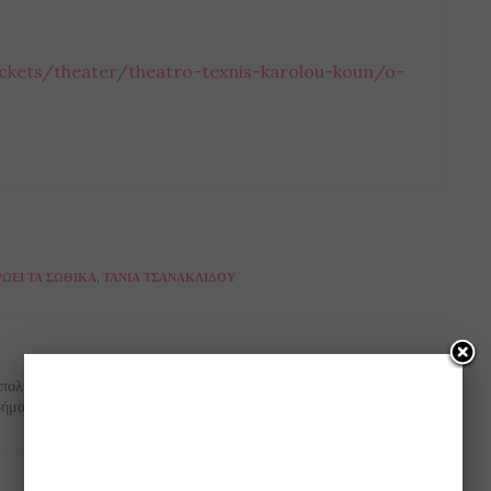
ickets/theater/theatro-texnis-karolou-koun/o-
ΏΕΙ ΤΑ ΣΩΘΙΚΆ
,
ΤΆΝΙΑ ΤΣΑΝΑΚΛΊΔΟΥ
NEXT ARTICLE
 πολύ
Γεμιστό ψωμί με τυρί και κρεμμύδι ....... σκέτη
βήμα)
κόλαση! (βίντεο)