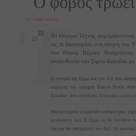
“Ο φόβος τρώει
by
GOSSIP_ANGEL
Το Θέατρο Τέχνης συμπράττοντας
0
τις 21 Ιανουαρίου στη σκηνή του 
του Ράινερ Βέρνερ Φασμπίντερ
σκηνοθεσία του Σίμου Κακάλα, με 
Η ιστορία της Έμμι και του Αλί που αφηγ
καριέρας του «Angst Essen Seele Auf»
Ελλάδα- στη σκηνή του Υπογείου, μέσα απ
Μια μοναχική γερμανίδα καθαρίστρια, χήρα
μετανάστη Αλί. Η Έμμι δε θα διστάσει να
της και θα παντρευτεί τον Αλί. Το φαινομ