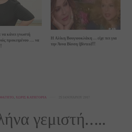
 να κάνει γνωστή
Η Αλίκη Βουγιουκλάκη … είχε πει για
ιός προκειμένου …. να
την Άννα Βίσση (βίντεο)!!!
!
ΦΑΓΗΤΌ
,
ΧΩΡΊΣ ΚΑΤΗΓΟΡΊΑ
25 ΙΑΝΟΥΑΡΊΟΥ 2017
ήνα γεμιστή…..