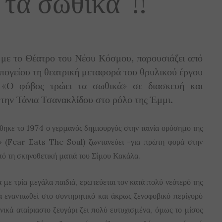
 τα σωθικά”!!
 με το Θέατρο του Νέου Κόσμου, παρουσιάζει από
Υπογείου τη θεατρική μεταφορά του θρυλικού έργου
 «Ο φόβος τρώει τα σωθικά» σε διασκευή και
την Τάνια Τσανακλίδου στο ρόλο της Έμμι.
ήθηκε το 1974 ο γερμανός δημιουργός στην ταινία ορόσημο της
 (Fear Eats The Soul) ζωντανεύει -για πρώτη φορά στην
ό τη σκηνοθετική ματιά του Σίμου Κακάλα.
 με τρία μεγάλα παιδιά, ερωτεύεται τον κατά πολύ νεότερό της
 εναντιωθεί στο συντηρητικό και άκρως ξενοφοβικό περίγυρό
ενικά αταίριαστο ζευγάρι ζει πολύ ευτυχισμένα, όμως το μίσος