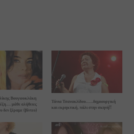
Αλίκης Βουγιουκλάκη
Τάνια Τσανακλίδου……δημιουργική
έζη…. μάθε αλήθειες
και εκρηκτική, πάλι στην σκηνή!!
υ δεν ξέραμε (βίντεο)