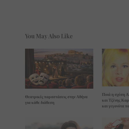
You May Also Like
Ποιά η σχέση 
Θεατρικές παραστάσεις στην Αθήνα
και Τζένης Καρ
για κάθε διάθεση
και γεγονότα πο