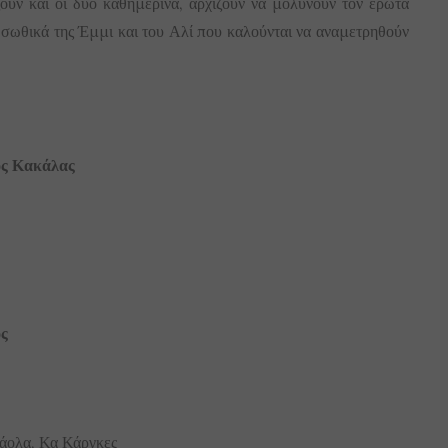
ουν και οι δύο καθημερινά, αρχίζουν να μολύνουν τον έρωτά
α σωθικά της Έμμι και του Αλί που καλούνται να αναμετρηθούν
ος Κακάλας
ς
άολα, Κα Κάργκες