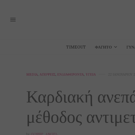
TIMEOUT
ΦΑΓΗΤΌ
ΓΥΝ
MEDIA
,
ΑΠΌΨΕΙΣ
,
ΕΝΔΙΑΦΈΡΟΝΤΑ
,
ΥΓΕΊΑ
22 ΙΑΝΟΥΑΡΊΟΥ 
Καρδιακή ανεπά
μέθοδος αντιμετ
by
GOSSIP_ANGEL