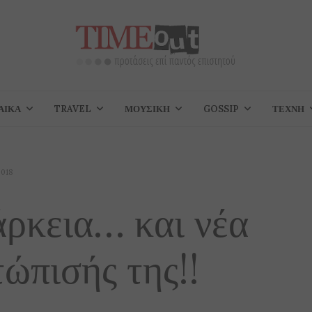
ΑΊΚΑ
TRAVEL
ΜΟΥΣΙΚΉ
GOSSIP
ΤΈΧΝΗ
2018
ρκεια… και νέα
ώπισής της!!