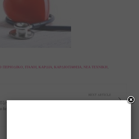
Ό ΠΕΡΙΟΔΙΚΌ
,
ΙΤΑΛΟΊ
,
ΚΑΡΔΙΆ
,
ΚΑΡΔΙΟΠΆΘΕΙΑ
,
ΝΈΑ ΤΕΧΝΙΚΉ
,
NEXT ARTICLE
 Τζένης
Τι παθαίνουμε όταν καταπίνουμε τσίχλα!!!
υ δεν