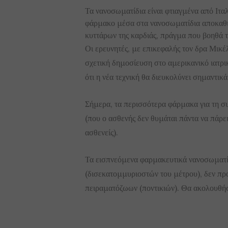
Τα νανοσωματίδια είναι φτιαγμένα από Ιτα
φάρμακο μέσα στα νανοσωματίδια αποκαθισ
κυττάρων της καρδιάς, πράγμα που βοηθά τ
Οι ερευνητές, με επικεφαλής τον δρα Μικ
σχετική δημοσίευση στο αμερικανικό ιατ
ότι η νέα τεχνική θα διευκολύνει σημαντικά
Σήμερα, τα περισσότερα φάρμακα για τη σ
(που ο ασθενής δεν θυμάται πάντα να πάρε
ασθενείς).
Τα εισπνεόμενα φαρμακευτικά νανοσωματί
(δισεκατομμυριοστών του μέτρου), δεν προ
πειραματόζωων (ποντικιών). Θα ακολουθήσ