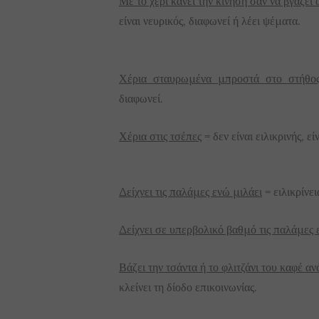
Με το χέρι κάνει την κίνηση σαν να βγάζε
είναι νευρικός, διαφωνεί ή λέει ψέματα.
Χέρια σταυρωμένα μπροστά στο στήθο
διαφωνεί.
Χέρια στις τσέπες
= δεν είναι ειλικρινής, 
Δείχνει τις παλάμες ενώ μιλάει
= ειλικρίνει
Δείχνει σε υπερβολικό βαθμό τις παλάμες 
Βάζει την τσάντα ή το φλιτζάνι του καφέ α
κλείνει τη δίοδο επικοινωνίας.