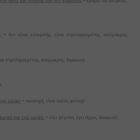
ι από πάνω του χνούδια που δεν υπάρχουν
= κρύβει την αλήθεια,
ς
= δεν είναι ειλικρινής, είναι στρεσαρισμένος, απόμακρος,
είναι στρεσαρισμένος, απόμακρος, διαφωνεί.
α
ενώ μιλάει
= προσοχή, είναι καλός ψεύτης!
νάμεσά σας ενώ μιλάτε
= λέει ψέματα, έχει άγχος, διαφωνεί,