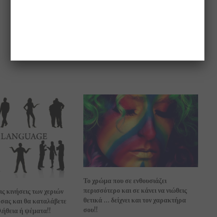
Το χρώμα που σε ενθουσιάζει
περισσότερο και σε κάνει να νιώθεις
ς κινήσεις των χεριών
θετικά … δείχνει και τον χαρακτήρα
 σας και θα καταλάβετε
σου!!
λήθεια ή ψέματα!!