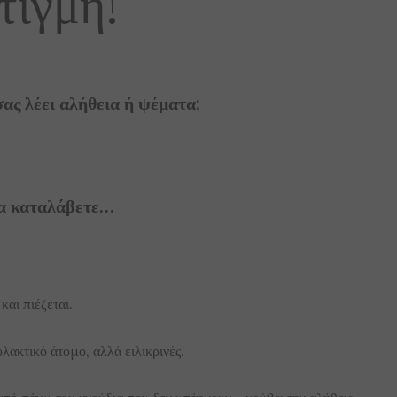
τιγμή!
ας λέει αλήθεια ή ψέματα;
θα καταλάβετε…
και πιέζεται.
ακτικό άτομο, αλλά ειλικρινές.