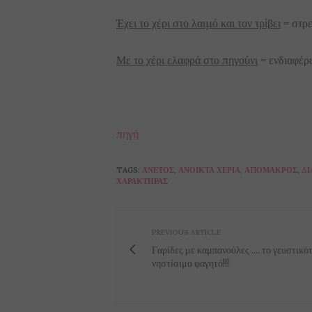
Έχει το χέρι στο λαιμό και τον τρίβει
= στρε
Με το χέρι ελαφρά στο πηγούνι
= ενδιαφέρετ
πηγή
TAGS:
ΆΝΕΤΟΣ
,
ΑΝΟΙΚΤΆ ΧΈΡΙΑ
,
ΑΠΌΜΑΚΡΟΣ
,
ΔΙ
ΧΑΡΑΚΤΉΡΑΣ
PREVIOUS ARTICLE
Γαρίδες με καμπανούλες .... το γευστικό
νηστίσιμο φαγητό!!!