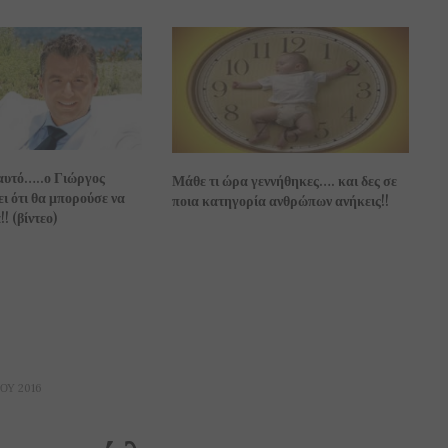
αυτό…..ο Γιώργος
Μάθε τι ώρα γεννήθηκες…. και δες σε
ι ότι θα μπορούσε να
ποια κατηγορία ανθρώπων ανήκεις!!
! (βίντεο)
ΟΥ 2016