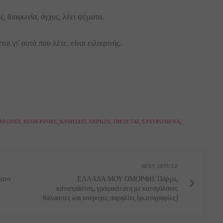
ς, διαφωνία, άγχος, λέει ψέματα.
αι γι’ αυτά που λέτε, είναι ειλικρινής.
ΑΦΩΝΕΊ
,
ΕΙΛΙΚΡΙΝΉΣ
,
ΚΙΝΉΣΕΙΣ ΧΕΡΙΏΝ
,
ΠΙΈΖΕΤΑΙ
,
ΣΤΑΥΡΩΜΈΝΑ
,
NEXT ARTICLE
τατο
ΕΛΛΑΔΑ ΜΟΥ ΟΜΟΡΦΗ: Πάργα,
καταπράσινη, γραφικότατη με καταγάλανες
θάλασσες και υπέροχες παραλίες (φωτογραφίες)