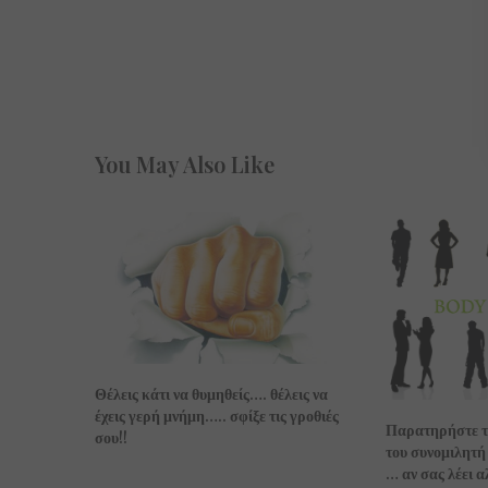
You May Also Like
Θέλεις κάτι να θυμηθείς…. θέλεις να
έχεις γερή μνήμη….. σφίξε τις γροθιές
Παρατηρήστε τι
σου!!
του συνομιλητή
… αν σας λέει α