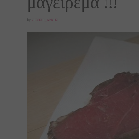
μαγείρεμα !!!
by
GOSSIP_ANGEL