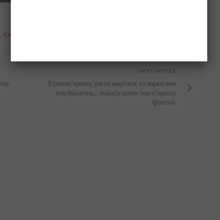
Α
,
ΚΡΈΑΣ
,
ΜΑΓΕΊΡΕΜΑ
,
ΠΛΎΣΙΜΟ
NEXT ARTICLE
 την
Έξυπνος τρόπος για να φορέσεις το παρεό σου
στη θάλασσα.... διάλεξε αυτόν που σ'αρέσει
(βίντεο).