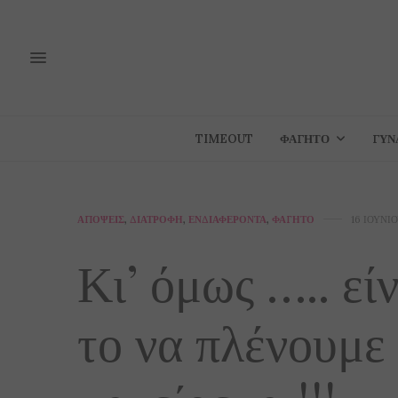
TIMEOUT
ΦΑΓΗΤΌ
ΓΥΝ
ΑΠΌΨΕΙΣ
,
ΔΙΑΤΡΟΦΉ
,
ΕΝΔΙΑΦΈΡΟΝΤΑ
,
ΦΑΓΗΤΌ
16 ΙΟΥΝΊΟ
Κι’ όμως ….. εί
το να πλένουμε 