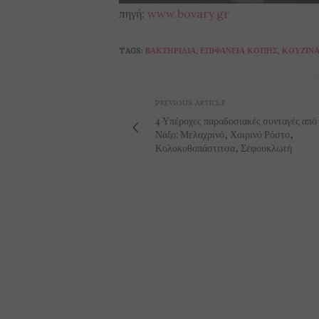
πηγή:
www.bovary.gr
TAGS:
ΒΑΚΤΗΡΊΔΙΑ
,
ΕΠΙΦΆΝΕΙΑ ΚΟΠΉΣ
,
ΚΟΥΖΊΝ
PREVIOUS ARTICLE
4 Υπέροχες παραδοσιακές συνταγές από
Νάξο: Μελαχρινό, Χοιρινό Ρόστο,
Κολοκυθοπάστιτσα, Σεφουκλωτή