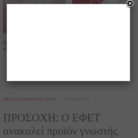
Να σας τα πούμε; Κάλαντα για
την Πρωτοχρονιά από διάφορα
μέρη της Ελλάδας.
Αμυγδαλωτά φούρνου… όπως τα
φτιάχνουν στην Χίο!!
MEDIA
,
ΕΝΔΙΑΦΈΡΟΝΤΑ
,
ΥΓΕΊΑ
3 ΑΠΡΙΛΊΟΥ 2016
ΠΡΟΣΟΧΗ: Ο ΕΦΕΤ
ανακαλεί προϊόν γνωστής