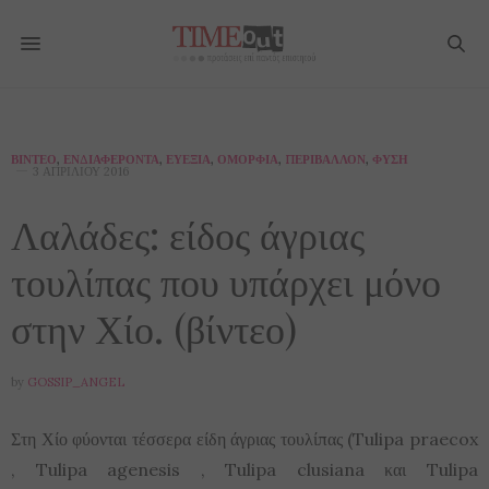
ΒΊΝΤΕΟ
,
ΕΝΔΙΑΦΈΡΟΝΤΑ
,
ΕΥΕΞΊΑ
,
ΟΜΟΡΦΙΆ
,
ΠΕΡΙΒΆΛΛΟΝ
,
ΦΎΣΗ
3 ΑΠΡΙΛΊΟΥ 2016
Λαλάδες: είδος άγριας
τουλίπας που υπάρχει μόνο
στην Χίο. (βίντεο)
by
GOSSIP_ANGEL
Στη Χίο φύονται τέσσερα είδη άγριας τουλίπας (Tulipa praecox
, Tulipa agenesis , Tulipa clusiana και Tulipa