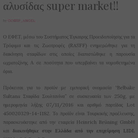
αλυσίδας super market!!
by
GOSSIP_ANGEL
Ο ΕΦΕΤ, µέσω του Συστήµατος Έγκαιρης Προειδοποίησης για τα
Τρόφιµα και τις Ζωοτροφές (RASFF) ενηµερώθηκε για τη
διακίνηση σταφίδων στις οποίες διαπιστώθηκε η παρουσία
ωχρατοξίνης Α σε ποσότητα που υπερβαίνει τα νοµοθετηµένα
όρια.
Πρόκειται για το προϊόν µε εµπορική ονοµασία “Belbake
Sultans Σταφίδα Σουλτανίνα” σε συσκευασία των 250g, µε
ηµεροµηνία λήξης 07/11/2016 και αριθµό παρτίδας Lot
450020329-14-1182. Το προϊόν είναι Τουρκικής προέλευσης,
παρασκευάστηκε από την εταιρεία Heinrich Brüning GmbH
και
διακινήθηκε στην Ελλάδα από την επιχείρηση LIDL