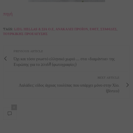
πηγή
TAGS:
LIDL HELLAS & ΣΙΑ Ο.Ε
,
ΑΝΑΚΑΛΕΊ ΠΡΟΪΌΝ
,
ΕΦΕΤ
,
ΣΤΑΦΊΔΕΣ
,
ΤΟΥΡΚΙΚΉΣ ΠΡΟΈΛΕΥΣΗΣ
PREVIOUS ARTICLE
Όχι και τόσο γνωστό ελληνικό χωριό .... στα «διαμάντια» της
Ευρώπης για το 2016!! (φωτογραφίες)
NEXT ARTICLE
Λαλάδες: είδος άγριας τουλίπας που υπάρχει μόνο στην Χίο.
(βίντεο)
0