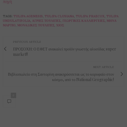
πηγή
TAGS:
TULIPA AGENESIS
,
TULIPA CLUSIANA
,
TULIPA PRAECOX
,
TULIPA
UNDULATIFOLIA
,
ΆΓΡΙΕΣ ΤΟΥΛΊΠΕΣ
,
ΓΕΩΡΓΙΚΈΣ ΚΑΛΛΙΈΡΓΕΙΕΣ
,
ΜΉΝΑ
ΜΆΡΤΙΟ
,
ΜΟΝΑΔΙΚΈΣ ΤΟΥΛΊΠΕΣ
,
ΧΊΟΣ
PREVIOUS ARTICLE
ΠΡΟΣΟΧΗ: Ο ΕΦΕΤ ανακαλεί προϊόν γνωστής αλυσίδας super
market!!
NEXT ARTICLE
Βιβλιοπωλείο στη Σαντορίνη ανακηρύσσεται ως το κορυφαίο στον
κόσμο, από το National Geographic!
0