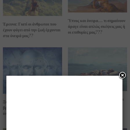
Ύπνος και όνειρα…. τι σημαίνουν
Έρευνα: Γιατί οι άνθρωποι που
άραγε είναι απλώς σκέψεις μας ή
έχουν φύγει από την ζωή έρχονται
οι επιθυμίες μας???
στα όνειρά μας??
Ο αριθμός των ωρών που πρέπει
Ξυπνάς μία συγκεκριμένη ώρα το
να κοιμόμαστε…. για να έχουμε
βράδυ κατά την διάρκεια του
την καλύτερη υγεία και
ύπνου σου??? μάθε τι σημαίνει!!
πνευματική διαύγεια!!