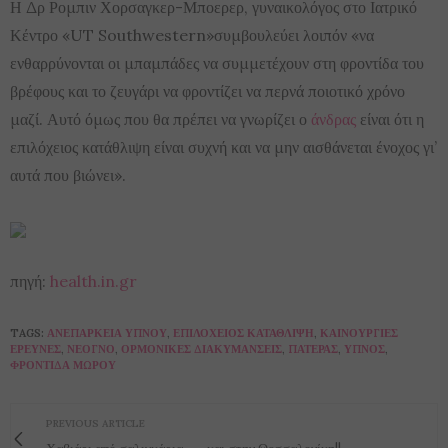
Η Δρ Ρομπιν Χορσαγκερ-Μποερερ, γυναικολόγος στο Ιατρικό
Κέντρο «UT Southwestern»συμβουλεύει λοιπόν «να
ενθαρρύνονται οι μπαμπάδες να συμμετέχουν στη φροντίδα του
βρέφους και το ζευγάρι να φροντίζει να περνά ποιοτικό χρόνο
μαζί. Αυτό όμως που θα πρέπει να γνωρίζει ο
άνδρας
είναι ότι η
επιλόχειος κατάθλιψη είναι συχνή και να μην αισθάνεται ένοχος γι’
αυτά που βιώνει».
πηγή:
health.in.gr
TAGS:
ΑΝΕΠΆΡΚΕΙΑ ΎΠΝΟΥ
,
ΕΠΙΛΌΧΕΙΟΣ ΚΑΤΆΘΛΙΨΗ
,
ΚΑΙΝΟΎΡΓΙΕΣ
ΈΡΕΥΝΕΣ
,
ΝΕΟΓΝΌ
,
ΟΡΜΟΝΙΚΈΣ ΔΙΑΚΥΜΆΝΣΕΙΣ
,
ΠΑΤΈΡΑΣ
,
ΎΠΝΟΣ
,
ΦΡΟΝΤΊΔΑ ΜΩΡΟΎ
PREVIOUS ARTICLE