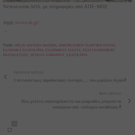
Newsroom ΔΟΛ, με πληροφορίες από ΑΠΕ-ΜΠΕ
πηγή:
news.in.gr
TAGS:
HELIX ASPERSA MAXIMA
,
ΑΜΕΡΙΚΆΝΙΚΗ ΓΕΩΡΓΙΚΉ ΣΧΟΛΉ
,
ΕΛΛΗΝΙΚΆ ΣΑΛΙΓΚΆΡΙΑ
,
ΕΝΔΗΜΙΚΟΎ ΕΊΔΟΥΣ
,
ΕΠΑΓΓΕΛΜΑΤΙΚΉΣ
ΕΚΠΑΊΔΕΥΣΗΣ
,
ΛΕΥΚΟΎ ΧΑΒΙΑΡΙΟΎ
,
ΣΑΛΙΓΚΆΡΙΑ
PREVIOUS ARTICLE
5 πεντανόστιμες παραδοσιακές συνταγές ..... που μυρίζουν Αιγαίο!!
NEXT ARTICLE
Νέες μελέτες υποστηρίζουν ότι και μπαμπάδες μπορούν να
υποφέρουν από -επιλόχειο κατάθλιψη-!!
0