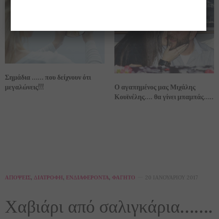
Σημάδια …… που δείχνουν ότι
Ο αγαπημένος μας Μιχάλης
μεγαλώνεις!!!
Κουϊνέλης…. θα γίνει μπαμπάς…..
ΑΠΌΨΕΙΣ
,
ΔΙΑΤΡΟΦΉ
,
ΕΝΔΙΑΦΈΡΟΝΤΑ
,
ΦΑΓΗΤΌ
20 ΙΑΝΟΥΑΡΊΟΥ 2017
Χαβιάρι από σαλιγκάρια…….