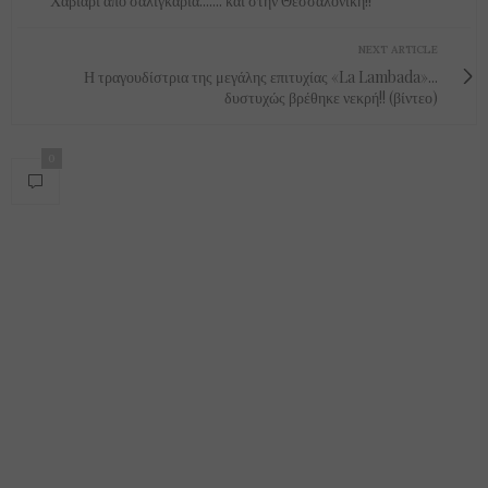
Χαβιάρι από σαλιγκάρια....... και στην Θεσσαλονίκη!!
NEXT ARTICLE
Η τραγουδίστρια της μεγάλης επιτυχίας «La Lambada»...
δυστυχώς βρέθηκε νεκρή!! (βίντεο)
0