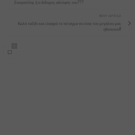
Ζουγανέλης ή ο δίδυμος αδελφός του???
NEXT ARTICLE
Καλό ταξίδι και ελαφρύ το πέταγμα να είναι του μεγάλου μας
ηθοποιού!!
0