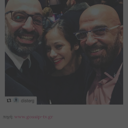
πηγή:
www.gossip-tv.gr