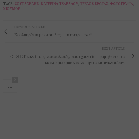
TAGS:
ΖΟΥΓΑΝΈΛΗΣ
,
ΚΑΤΕΡΊΝΑ ΤΖΆΒΑΛΟΥ
,
ΤΡΕΛΌΣ ΈΡΩΤΑΣ
,
ΦΩΤΟΓΡΑΦΊΑ
,
ΧΙΟΎΜΟΡ
PREVIOUS ARTICLE
Κουλουράκια με σταφίδες ... τα ονειρεμένα!!!
NEXT ARTICLE
Ο ΕΦΕΤ καλεί τους καταναλωτές, που έχουν ήδη προμηθευτεί τα
κατωτέρω προϊόντα να μην τα καταναλώσουν.
0