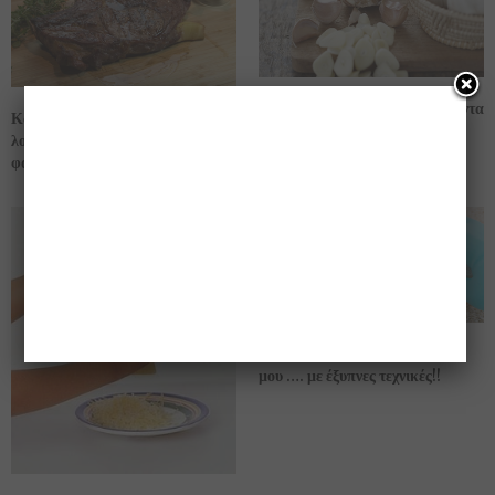
Mε αυτό τον τρόπο διατηρώ πάντα
Κάντε την μπριζόλα σας ……
φρέσκο το σκόρδο μου…..
λουκούμι!!! τόσο μαλακιά όσο δεν
φαντάζεστε!!! (βίντεο)
Αφαιρώ τους λεκέδες στα χαλιά
μου …. με έξυπνες τεχνικές!!