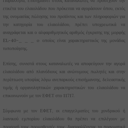
Παράλληλα, επισημαίνει στους καταναλωτές να προσέχουν την
ετικέτα του ελαιολάδου που πρόκειται να αγοράσουν όπου, εκτός
της ονομασίας πώλησης του προϊόντος και των πληροφοριών για
την κατηγορία του ελαιολάδου, πρέπει υποχρεωτικά να
αναγράφεται και ο αλφαριθμητικός αριθμός έγκρισης της μορφής
EL-40-_ _ _ o οποίος είναι χαρακτηριστικός της μονάδας
τυποποίησης.
Επίσης, συνιστά στους καταναλωτές να αποφεύγουν την αγορά
ελαιολάδου από πλανόδιους και ανώνυμους πωλητές και στην
περίπτωση υποψίας λόγω ανεπαρκούς επισήμανσης, δελεαστικής
τιμής ή οργανοληπτικών χαρακτηριστικών του ελαιολάδου να
επικοινωνούν με τον ΕΦΕΤ στο 11717.
Σύμφωνα με τον ΕΦΕΤ, οι επαγγελματίες του χονδρικού ή
λιανικού εμπορίου ελαιολάδου θα πρέπει να επιλέγουν με
προσοχή τους προμηθευτές τους, διασφαλίζοντας τα πραγματικά