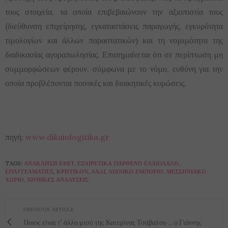
τους στοιχεία, τα οποία επιβεβαιώνουν την αξιοπιστία τους
(διεύθυνση επιχείρησης, εγκαταστάσεις παραγωγής, εγκυρότητα
τιμολογίων και άλλων παραστατικών) και τη νομιμότητα της
διαδικασίας αγοραπωλησίας. Επισημαίνεται ότι σε περίπτωση μη
συμμορφώσεων φέρουν, σύμφωνα με το νόμο, ευθύνη για την
οποία προβλέπονται ποινικές και διοικητικές κυρώσεις.
πηγή:
www.dikaiologitika.gr
TAGS:
ΑΝΆΚΛΗΣΗ ΕΦΕΤ
,
ΕΞΑΙΡΕΤΙΚΑ ΠΑΡΘΕΝΟ ΕΛΑΙΟΛΑΔΟ
,
ΕΠΑΓΓΕΛΜΑΤΊΕΣ
,
ΚΡΗΤΙΚΟΝ
,
ΛΆΔΙ
,
ΛΙΑΝΙΚΌ ΕΜΠΌΡΙΟ
,
ΜΕΣΣΗΝΙΑΚΟ
ΧΩΡΙΟ
,
ΧΗΜΙΚΈΣ ΑΝΑΛΎΣΕΙΣ
PREVIOUS ARTICLE
Ποιος είναι τ' άλλο μισό της Κατερίνας Τσάβαλου ... ο Γιάννης