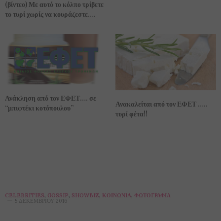
(βίντεο) Με αυτό το κόλπο τρίβετε
το τυρί χωρίς να κουράζεστε….
Ανάκληση από τον ΕΦΕΤ…. σε
Ανακαλείται από τον ΕΦΕΤ …..
“μπιφτέκι κοτόπουλου”
τυρί φέτα!!
CELEBRITIES
,
GOSSIP
,
SHOWBIZ
,
ΚΟΙΝΩΝΊΑ
,
ΦΩΤΟΓΡΑΦΊΑ
5 ΔΕΚΕΜΒΡΊΟΥ 2016