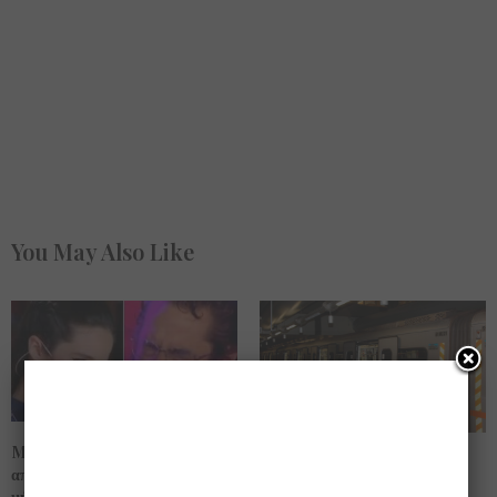
You May Also Like
Mία ωραία φωνή… που πίσω
Οι σταθμοί του μετρό …
απ’αυτήν κρύβεται ένα τεράστιο
καταφύγιο για άστεγους … τις
μήνυμα ζωής!! (βίντεο)