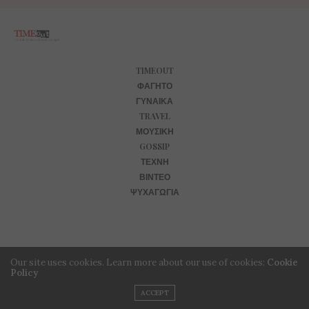
TIMEOUT
ΦΑΓΗΤΌ
ΓΥΝΑΊΚΑ
TRAVEL
ΜΟΥΣΙΚΉ
GOSSIP
ΤΈΧΝΗ
ΒΊΝΤΕΟ
ΨΥΧΑΓΩΓΊΑ
Our site uses cookies. Learn more about our use of cookies:
Cookie
Policy
ACCEPT