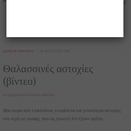
ημέρες του ψύχους που έρχονται!!
ΧΩΡΊΣ ΚΑΤΗΓΟΡΊΑ
28 ΑΥΓΟΎΣΤΟΥ 2015
Θαλασσινές αστοχίες
(βίντεο)
by
ELENI PAPACHARALAMPOUS
Μια σειρά από επικίνδυνα, ευτράπελα και γενικότερα αστοχίες
στο νερό με σκάφη, που ως γνωστό δεν έχουν φρένα…