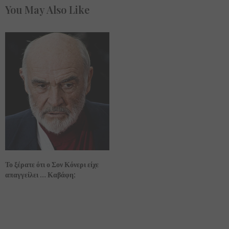
You May Also Like
Το ξέρατε ότι ο Σον Κόνερι είχε
απαγγείλει … Καβάφη;