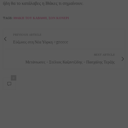
ήδη θα το κατάλαβες η Ιθάκες τι σημαίνουν.
TAGS:
ΙΘΆΚΗ ΤΟΥ ΚΑΒΆΦΗ
,
ΣΟΝ ΚΌΝΕΡΙ
PREVIOUS ARTICLE
Εύζωνες στη Νέα Υόρκη #‎greece
NEXT ARTICLE
Μετάνιωσες - Στέλιος Καζαντζίδης - Πασχάλης Τερζής
0