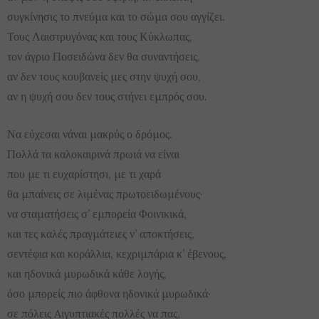
συγκίνησις το πνεύμα και το σώμα σου αγγίζει.
Τους Λαιστρυγόνας και τους Κύκλωπας,
τον άγριο Ποσειδώνα δεν θα συναντήσεις,
αν δεν τους κουβανείς μες στην ψυχή σου,
αν η ψυχή σου δεν τους στήνει εμπρός σου.
Να εύχεσαι νάναι μακρύς ο δρόμος.
Πολλά τα καλοκαιρινά πρωιά να είναι
που με τι ευχαρίστησι, με τι χαρά
θα μπαίνεις σε λιμένας πρωτοειδωμένους·
να σταματήσεις σ’ εμπορεία Φοινικικά,
και τες καλές πραγμάτειες ν’ αποκτήσεις,
σεντέφια και κοράλλια, κεχριμπάρια κ’ έβενους,
και ηδονικά μυρωδικά κάθε λογής,
όσο μπορείς πιο άφθονα ηδονικά μυρωδικά·
σε πόλεις Aιγυπτιακές πολλές να πας,