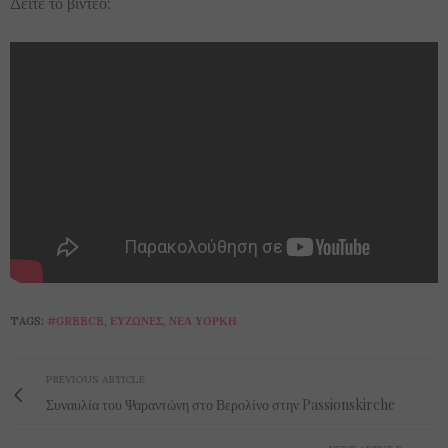
Δείτε το βίντεο:
TAGS:
#‎GREECE
,
ΕΎΖΩΝΕΣ
,
ΝΈΑ ΥΌΡΚΗ
PREVIOUS ARTICLE
Συναυλία του Ψαραντώνη στο Βερολίνο στην Passionskirche