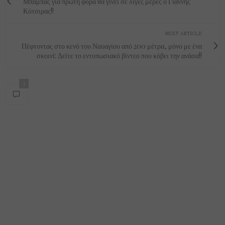
Μπαμπάς για πρώτη φορά θα γίνει σε λίγες μέρες ο Γιάννης
Κότσιρας!!
NEXT ARTICLE
Πέφτοντας στο κενό του Ναυαγίου από 200 μέτρα, μόνο με ένα
σκοινί: Δείτε το εντυπωσιακό βίντεο που κόβει την ανάσα!!
1