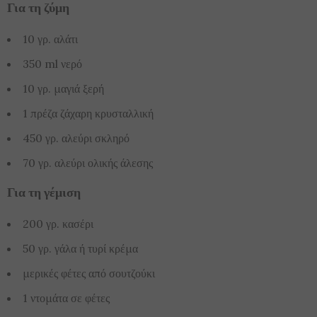
Για τη ζύμη
10 γρ. αλάτι
350 ml νερό
10 γρ. μαγιά ξερή
1 πρέζα ζάχαρη κρυσταλλική
450 γρ. αλεύρι σκληρό
70 γρ. αλεύρι ολικής άλεσης
Για τη γέμιση
200 γρ. κασέρι
50 γρ. γάλα ή τυρί κρέμα
μερικές φέτες από σουτζούκι
1 ντομάτα σε φέτες