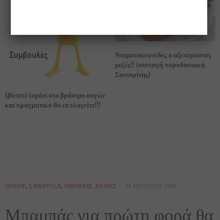
Ντοματοκεφτέδες ο αξεπέραστος
μεζές!! (συνταγή παραδοσιακή
Σαντορίνης)
(βίντεο) λεμόνι στο βράσιμο αυγών
και πραγματικά θα εκπλαγείτε!!!
GOSSIP
,
LIFESTYLE
,
SHOWBIZ
,
ΆΝΤΡΑΣ
31 ΑΥΓΟΎΣΤΟΥ 2016
Μπαμπάς για πρώτη φορά θα