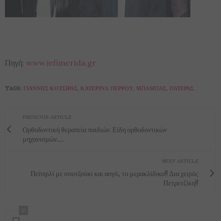
Πηγή:
www.iefimerida.gr
TAGS:
ΓΙΆΝΝΗΣ ΚΌΤΣΙΡΑΣ
,
ΚΑΤΕΡΊΝΑ ΠΈΡΡΟΥ
,
ΜΠΑΜΠΆΣ
,
ΠΑΤΈΡΑΣ
PREVIOUS ARTICLE
Ορθοδοντική θεραπεία παιδιών. Είδη ορθοδοντικών
μηχανισμών.....
NEXT ARTICLE
Πεϊνιρλί με σουτζούκι και αυγό, το μερακλίδικο!! Δια χειρός
Πετρετζίκη!!
0