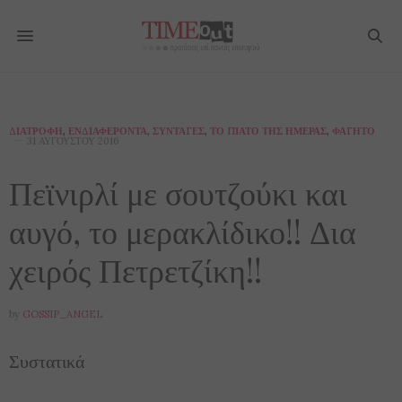
ΔΙΑΤΡΟΦΉ
,
ΕΝΔΙΑΦΈΡΟΝΤΑ
,
ΣΥΝΤΑΓΈΣ
,
ΤΟ ΠΙΆΤΟ ΤΗΣ ΗΜΈΡΑΣ
,
ΦΑΓΗΤΌ
31 ΑΥΓΟΎΣΤΟΥ 2016
Πεϊνιρλί με σουτζούκι και
αυγό, το μερακλίδικο!! Δια
χειρός Πετρετζίκη!!
by
GOSSIP_ANGEL
Συστατικά