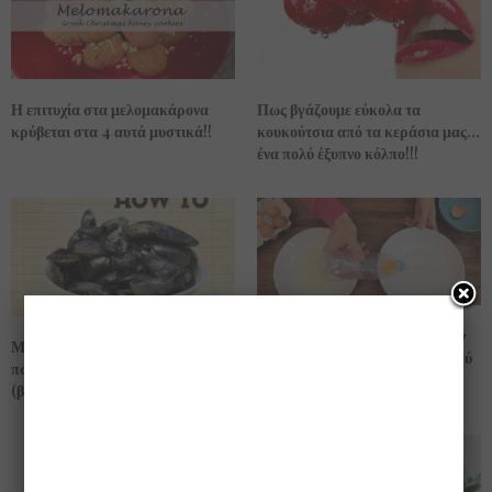
Πως βγάζουμε εύκολα τα
Η επιτυχία στα μελομακάρονα
κουκούτσια από τα κεράσια μας…
κρύβεται στα 4 αυτά μυστικά!!
ένα πολύ έξυπνο κόλπο!!!
ΕΞΥΠΝΟ ΚΟΛΠΟ: Χώρισε τον
Μαγειρικά μυστικά του Άκη….
κρόκο από το ασπράδι του αβγού
πως καθαρίζουμε τα μύδια
….. πανεύκολα (βίντεο)
(βίντεο)