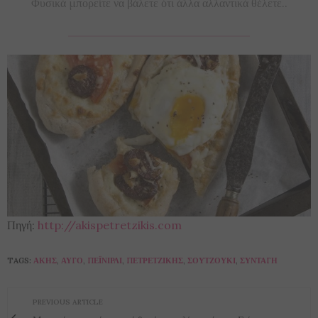
Φυσικά μπορείτε να βάλετε ότι άλλα αλλαντικά θέλετε..
Πηγή:
http://akispetretzikis.com
TAGS:
ΆΚΗΣ
,
ΑΥΓΌ
,
ΠΕΪΝΙΡΛΊ
,
ΠΕΤΡΕΤΖΊΚΗΣ
,
ΣΟΥΤΖΟΎΚΙ
,
ΣΥΝΤΑΓΉ
PREVIOUS ARTICLE