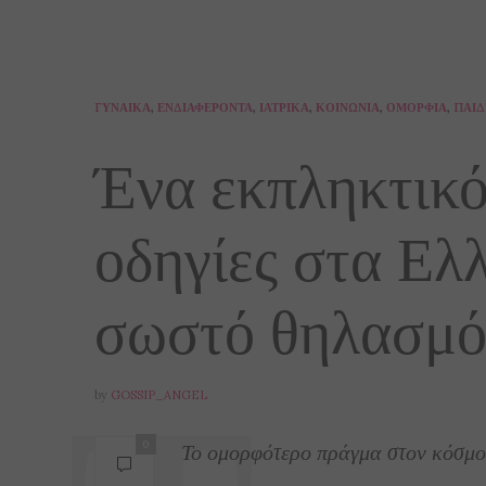
ΓΥΝΑΊΚΑ
,
ΕΝΔΙΑΦΈΡΟΝΤΑ
,
ΙΑΤΡΙΚΆ
,
ΚΟΙΝΩΝΊΑ
,
ΟΜΟΡΦΙΆ
,
ΠΑΙΔ
Ένα εκπληκτικό
οδηγίες στα Ελλ
σωστό θηλασμό 
by
GOSSIP_ANGEL
Το ομορφότερο πράγμα στον κόσμο
0