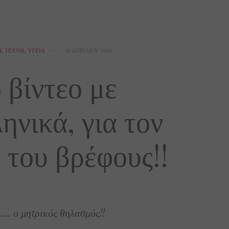
Ί
,
ΤΈΧΝΗ
,
ΥΓΕΊΑ
11 ΑΠΡΙΛΊΟΥ 2016
 βίντεο με
ηνικά, για τον
του βρέφους!!
…. ο μητρικός θηλασμός!!