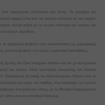
 όταν πραγματικά ενδείκνυται κάτι τέτοιο. Τα μικρόβια του
συχνά παραμελείται από την ιατρική κοινότητα, αν και παράγει
στατικά, αλληλεπιδρά με το νευρικό σύστημα του εντέρου και
τελευταίου», πρόσθεσε.
και τα πρεβιοτικά βοηθούν στην αποκατάσταση της μικροβιακής
ικά, συνεπώς βοηθούν στο να μην εμφανισθεί προδιαβήτης.
ικής Σχολής του Πανεπιστημίου Αθηνών και του μεταπτυχιακού
ωγή της υγείας». Είναι ερευνητική συνεργάτης του Ειδικού
ς Α’ Παιδιατρικής Κλινικής του Πανεπιστημίου Αθηνών από το
υσιολογία του στρες, στο διαβήτη, στις διαταραχές του λεπτού
ικροβίωμα. Συνεργάζεται, επίσης, με τη Μονάδα Εφαρμοσμένης
ών, όπου είναι και υποψήφια διδάκτωρ.