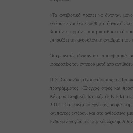
«Τα αντιβιοτικά πρέπει να δίνονται μόνο
εντέρου είναι ένα ευαίσθητο “όργανο” που 
βιταμίνες, ορμόνες και μικροθρεπτικά συ
επηρεάζει την ανοσολογική αντίδραση του 
Οι ερευνητές τόνισαν ότι τα προβιοτικά 
ισορροπίας του εντέρου μετά από αντιβιοτ
Η Χ. Στεφανάκη είναι απόφοιτος της Ιατρ
προγράμματος «Έλεγχος στρες και προαγ
Κέντρου Εφηβικής Ιατρικής (Ε.Κ.Ε.Ι.) τη
2012. Το ερευνητικό έργο της αφορά στη φ
και παχέος εντέρου, και στο ανθρώπινο μ
Ενδοκρινολογίας της Ιατρικής Σχολής Αθην