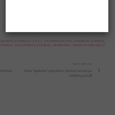
ΔΕΊΓΜΑΤΑ ΚΟΠΡΆΝΩΝ
,
Ε.Κ.Ε.Ι.
,
ΕΝΔΟΚΡΙΝΟΛΟΓΊΑΣ
,
ΕΦΗΒΙΚΉΣ ΙΑΤΡΙΚΉΣ
,
ΕΝΤΈΡΟΥ
,
ΠΑΙΔΙΑΤΡΙΚΉΣ ΚΛΙΝΙΚΉΣ
,
ΠΡΕΒΙΟΤΙΚΆ
,
ΧΡΉΣΗ ΑΝΤΙΒΙΟΤΙΚΏΝ
NEXT ARTICLE
Ελληνικά,
Λικέρ "φράουλα" μυρωδάτο, δροσιστικό και με
απίθανη γεύση!!