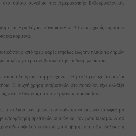
 στο ετήσιο συνέδριο της Αμερικανικής Ενδοκρινολογικής
αβήτη και -για λόγους σύγκρισης- σε 14 νέους χωρίς παρόμοιο
α και κορίτσια.
ιοτικά πάνω από τρεις φορές ετησίως έως την ηλικία των τριών
ει πολύ λιγότερα αντιβιοτικά στην παιδική ηλικία τους.
ν από όλους τους συμμετέχοντες. Η μελέτη έδειξε ότι οι νέοι
τήρια. Η συχνή χρήση αντιβιοτικών στο παρελθόν είχε αλλάξει
τους, διευκολύνοντας έτσι την εμφάνιση προδιαβήτη.
 την ηλικία των τριών ετών φαίνεται να μειώνει τα ωφέλιμα
 την απορρόφηση θρεπτικών ουσιών και τον μεταβολισμό. Αυτό
προστάδιο υψηλού κινδύνου για διαβήτη τύπου-2», δήλωσε η