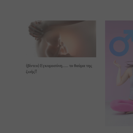
(βίντεο) Εγκυμοσύνη….. το θαύμα της
ζωής!!