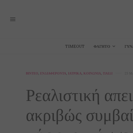
TIMEOUT
ΦΑΓΗΤΌ
ΓΥΝ
ΒΊΝΤΕΟ
,
ΕΝΔΙΑΦΈΡΟΝΤΑ
,
ΙΑΤΡΙΚΆ
,
ΚΟΙΝΩΝΊΑ
,
ΠΑΙΔΊ
23 Μ
Ρεαλιστική απει
ακριβώς συμβαί