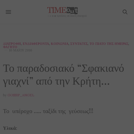
ΔΙΑΤΡΟΦΉ
,
ΕΝΔΙΑΦΈΡΟΝΤΑ
,
ΚΟΙΝΩΝΊΑ
,
ΣΥΝΤΑΓΈΣ
,
ΤΟ ΠΙΆΤΟ ΤΗΣ ΗΜΈΡΑΣ
,
ΦΑΓΗΤΌ
10 ΜΑΪ́ΟΥ 2016
Το παραδοσιακό “Σφακιανό
γιαχνί” από την Κρήτη…
by
GOSSIP_ANGEL
Το υπέροχο ….. ταξίδι της γεύσεως!!!
Υλικά: