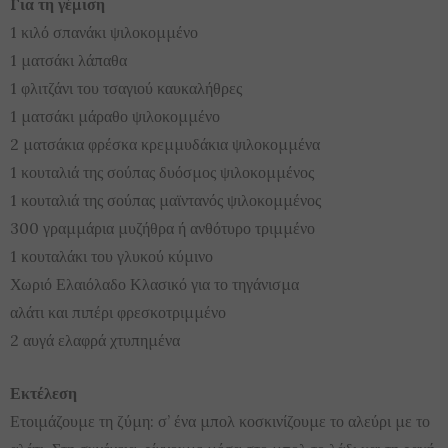
Για τη γέμιση
1 κιλό σπανάκι ψιλοκομμένο
1 ματσάκι λάπαθα
1 φλιτζάνι του τσαγιού καυκαλήθρες
1 ματσάκι μάραθο ψιλοκομμένο
2 ματσάκια φρέσκα κρεμμυδάκια ψιλοκομμένα
1 κουταλιά της σούπας δυόσμος ψιλοκομμένος
1 κουταλιά της σούπας μαϊντανός ψιλοκομμένος
300 γραμμάρια μυζήθρα ή ανθότυρο τριμμένο
1 κουταλάκι του γλυκού κύμινο
Χωριό Ελαιόλαδο Κλασικό για το τηγάνισμα
αλάτι και πιπέρι φρεσκοτριμμένο
2 αυγά ελαφρά χτυπημένα
Εκτέλεση
Ετοιμάζουμε τη ζύμη: σ’ ένα μπολ κοσκινίζουμε το αλεύρι με το