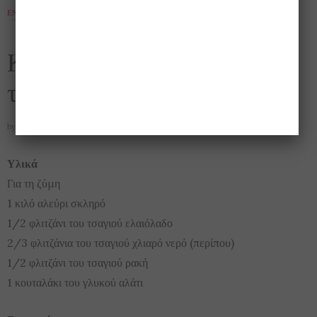
ΕΝΔΙΑΦΈΡΟΝΤΑ
,
ΣΥΝΤΑΓΈΣ
,
ΤΟ ΠΙΆΤΟ ΤΗΣ ΗΜΈΡΑΣ
,
ΦΑΓΗΤΌ
10 ΜΑΪ́ΟΥ 2016
Κρητικά χορτοκαλίτσουνα…
τα γευστικότατα!!
by
GOSSIP_ANGEL
Υλικά
Για τη ζύμη
1 κιλό αλεύρι σκληρό
1/2 φλιτζάνι του τσαγιού ελαιόλαδο
2/3 φλιτζάνια του τσαγιού χλιαρό νερό (περίπου)
1/2 φλιτζάνι του τσαγιού ρακή
1 κουταλάκι του γλυκού αλάτι