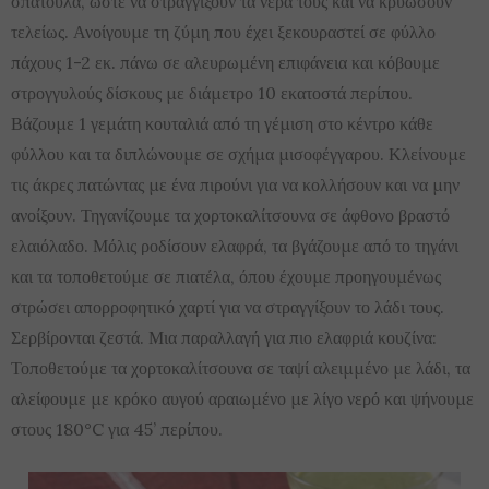
σπάτουλα, ώστε να στραγγίξουν τα νερά τους και να κρυώσουν
τελείως. Ανοίγουμε τη ζύμη που έχει ξεκουραστεί σε φύλλο
πάχους 1-2 εκ. πάνω σε αλευρωμένη επιφάνεια και κόβουμε
στρογγυλούς δίσκους με διάμετρο 10 εκατοστά περίπου.
Βάζουμε 1 γεμάτη κουταλιά από τη γέμιση στο κέντρο κάθε
φύλλου και τα διπλώνουμε σε σχήμα μισοφέγγαρου. Κλείνουμε
τις άκρες πατώντας με ένα πιρούνι για να κολλήσουν και να μην
ανοίξουν. Τηγανίζουμε τα χορτοκαλίτσουνα σε άφθονο βραστό
ελαιόλαδο. Μόλις ροδίσουν ελαφρά, τα βγάζουμε από το τηγάνι
και τα τοποθετούμε σε πιατέλα, όπου έχουμε προηγουμένως
στρώσει απορροφητικό χαρτί για να στραγγίξουν το λάδι τους.
Σερβίρονται ζεστά. Μια παραλλαγή για πιο ελαφριά κουζίνα:
Τοποθετούμε τα χορτοκαλίτσουνα σε ταψί αλειμμένο με λάδι, τα
αλείφουμε με κρόκο αυγού αραιωμένο με λίγο νερό και ψήνουμε
στους 180°C για 45’ περίπου.