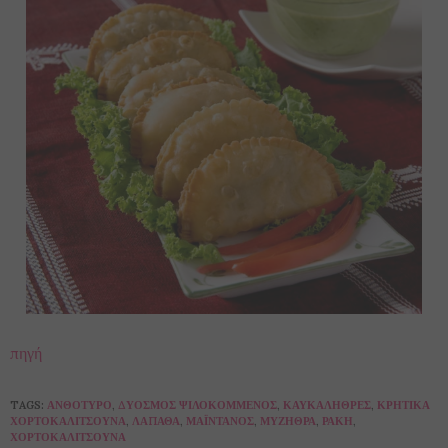
πηγή
TAGS:
ΑΝΘΌΤΥΡΟ
,
ΔΥΌΣΜΟΣ ΨΙΛΟΚΟΜΜΈΝΟΣ
,
ΚΑΥΚΑΛΉΘΡΕΣ
,
ΚΡΗΤΙΚΆ
ΧΟΡΤΟΚΑΛΊΤΣΟΥΝΑ
,
ΛΆΠΑΘΑ
,
ΜΑΪΝΤΑΝΌΣ
,
ΜΥΖΉΘΡΑ
,
ΡΑΚΉ
,
ΧΟΡΤΟΚΑΛΊΤΣΟΥΝΑ