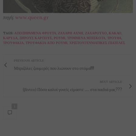
πηγή:
www.queen.gr
TAGS:
ΑΠΟΞΗΡΑΜΈΝΑ ΦΡΟΎΤΑ
,
ΖΆΧΑΡΗ ΆΧΝΗ
,
ΖΑΧΑΡΟΎΧΟ
,
ΚΑΚΆΟ
,
ΚΑΡΎΔΑ
,
ΞΗΡΟΎΣ ΚΑΡΠΟΎΣ
,
ΡΟΥΜΙ
,
ΤΡΙΜΜΈΝΑ ΜΠΙΣΚΌΤΑ
,
ΤΡΟΎΦΑ
,
ΤΡΟΥΦΆΚΙΑ
,
ΤΡΟΥΦΆΚΙΑ ΑΠΌ ΡΟΎΜΙ
,
ΧΡΙΣΤΟΥΓΕΝΝΙΆΤΙΚΕΣ ΠΙΑΤΈΛΕΣ
PREVIOUS ARTICLE
Μπριζόλες ζουμερές που λιώνουν στο στόμα!!!!
NEXT ARTICLE
(βίντεο) Πόσο καλοί γονείς είμαστε ..... στα παιδιά μας???
1