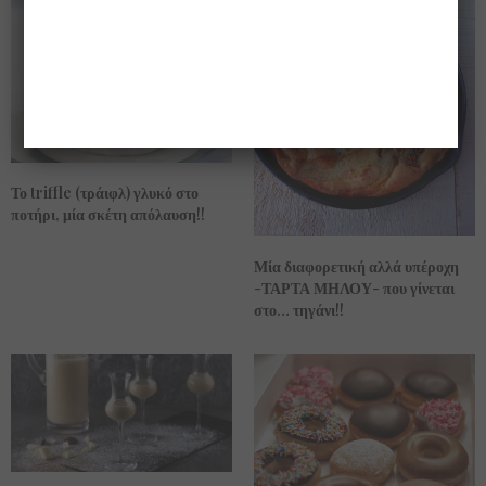
Το triffle (τράιφλ) γλυκό στο
ποτήρι, μία σκέτη απόλαυση!!
Μία διαφορετική αλλά υπέροχη
-ΤΑΡΤΑ ΜΗΛΟΥ- που γίνεται
στο… τηγάνι!!