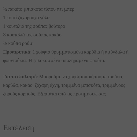
½ πακέτο μπισκότα τύπου πτι μπερ
1 κουτί ζαχαρούχο γάλα
1 κουταλιά της σούπας βούτυρο
3 κουταλιά της σούπας κακάο
½ κούπα ρούμι
Προαιρετικά:
1 χούφτα θρυμματισμένα καρύδια ή αμύγδαλα ή
φουντούκια. Ή ψιλοκομμένα αποξηραμένα φρούτα.
Για το στολισμό:
Μπορούμε να χρησιμοποιήσουμε τρούφα,
καρύδα, κακάο, ζάχαρη άχνη, τριμμένα μπισκότα, τριμμένους
ξηρούς καρπούς. Εξαρτάται από τις προτιμήσεις σας.
Εκτέλεση