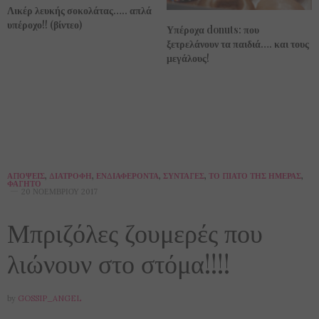
Λικέρ λευκής σοκολάτας….. απλά
υπέροχο!! (βίντεο)
Υπέροχα donuts: που
ξετρελάνουν τα παιδιά…. και τους
μεγάλους!
ΑΠΌΨΕΙΣ
,
ΔΙΑΤΡΟΦΉ
,
ΕΝΔΙΑΦΈΡΟΝΤΑ
,
ΣΥΝΤΑΓΈΣ
,
ΤΟ ΠΙΆΤΟ ΤΗΣ ΗΜΈΡΑΣ
,
ΦΑΓΗΤΌ
20 ΝΟΕΜΒΡΊΟΥ 2017
Μπριζόλες ζουμερές που
λιώνουν στο στόμα!!!!
by
GOSSIP_ANGEL