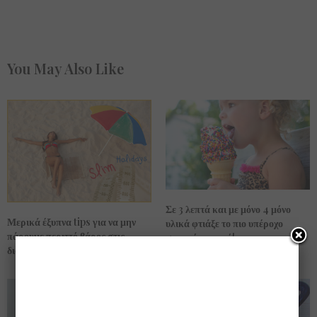
You May Also Like
Σε 3 λεπτά και με μόνο 4 μόνο
Μερικά έξυπνα tips για να μην
υλικά φτιάξε το πιο υπέροχο
πάρουμε περιττό βάρος στις
σπιτικό παγωτό!
διακοπές μας..