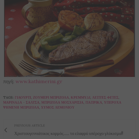
πηγή:
www.kathimerini.gr
TAGS:
ΓΙΑΟΎΡΤΙ
,
ΖΟΥΜΕΡΊ ΜΠΡΙΖΌΛΑ
,
ΚΡΕΜΜΎΔΙ
,
ΛΕΠΤΈΣ ΦΈΤΕΣ
,
ΜΑΡΙΝΆΔΑ - ΣΆΛΤΣΑ
,
ΜΠΡΙΖΌΛΑ ΜΟΣΧΑΡΊΣΙΑ
,
ΠΆΠΡΙΚΑ
,
ΥΠΈΡΟΧΑ
ΨΗΜΈΝΗ ΜΠΡΙΖΌΛΑ
,
ΧΥΜΌΣ ΛΕΜΟΝΙΟΎ
PREVIOUS ARTICLE
Χριστουγεννιάτικος κορμός...... το ελαφρύ υπέροχο γλύκισμα!!