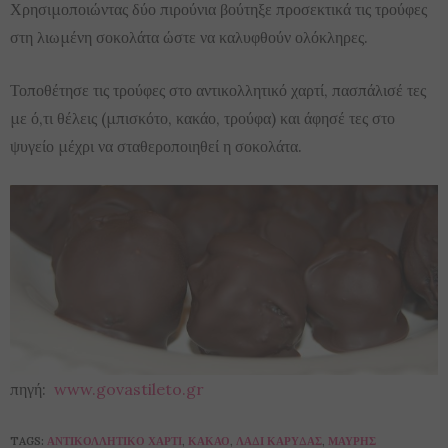
Χρησιμοποιώντας δύο πιρούνια βούτηξε προσεκτικά τις τρούφες
στη λιωμένη σοκολάτα ώστε να καλυφθούν ολόκληρες.
Τοποθέτησε τις τρούφες στο αντικολλητικό χαρτί, πασπάλισέ τες
με ό,τι θέλεις (μπισκότο, κακάο, τρούφα) και άφησέ τες στο
ψυγείο μέχρι να σταθεροποιηθεί η σοκολάτα.
πηγή:
www.govastileto.gr
TAGS:
ΑΝΤΙΚΟΛΛΗΤΙΚΌ ΧΑΡΤΊ
,
ΚΑΚΆΟ
,
ΛΆΔΙ ΚΑΡΎΔΑΣ
,
ΜΑΎΡΗΣ