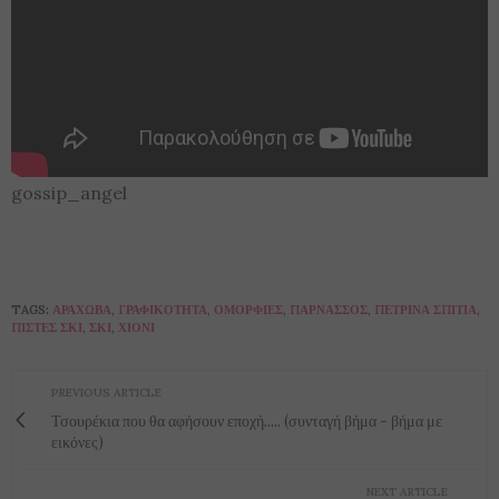
gossip_angel
TAGS:
ΑΡΆΧΩΒΑ
,
ΓΡΑΦΙΚΌΤΗΤΑ
,
ΟΜΟΡΦΙΈΣ
,
ΠΑΡΝΑΣΣΌΣ
,
ΠΈΤΡΙΝΑ ΣΠΊΤΙΑ
,
ΠΊΣΤΕΣ ΣΚΙ
,
ΣΚΙ
,
ΧΙΌΝΙ
PREVIOUS ARTICLE
Τσουρέκια που θα αφήσουν εποχή..... (συνταγή βήμα - βήμα με
εικόνες)
NEXT ARTICLE