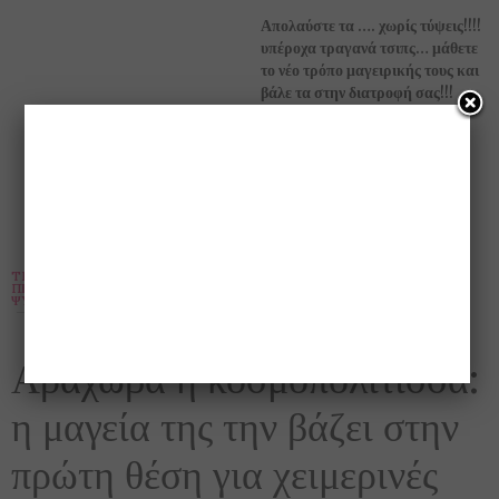
Απολαύστε τα …. χωρίς τύψεις!!!!
υπέροχα τραγανά τσιπς… μάθετε
το νέο τρόπο μαγειρικής τους και
βάλε τα στην διατροφή σας!!!
TRAVEL
,
ΑΡΧΙΤΕΚΤΟΝΙΚΉ
,
ΒΊΝΤΕΟ
,
ΕΝΔΙΑΦΈΡΟΝΤΑ
,
ΕΥΕΞΊΑ
,
ΟΜΟΡΦΙΆ
,
ΠΕΡΙΒΆΛΛΟΝ
,
ΤΑΞΊΔΙΑ ΣΤΗΝ ΕΛΛΆΔΑ
,
ΤΟΥΡΙΣΜΌΣ
,
ΦΎΣΗ
,
ΦΩΤΟΓΡΑΦΊΑ
,
ΨΥΧΑΓΩΓΊΑ
12 ΝΟΕΜΒΡΊΟΥ 2017
Αράχωβα η κοσμοπολίτισσα:
η μαγεία της την βάζει στην
πρώτη θέση για χειμερινές