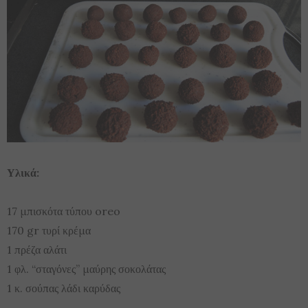
Υλικά:
17 μπισκότα τύπου oreo
170 gr τυρί κρέμα
1 πρέζα αλάτι
1 φλ. “σταγόνες” μαύρης σοκολάτας
1 κ. σούπας λάδι καρύδας