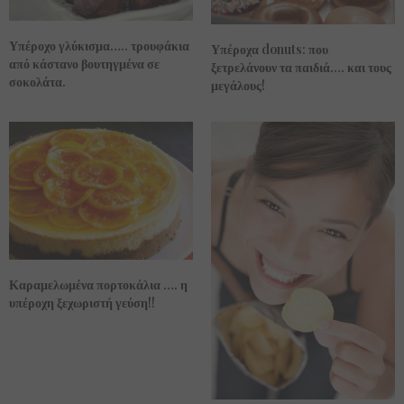
Υπέροχο γλύκισμα….. τρουφάκια
Υπέροχα donuts: που
από κάστανο βουτηγμένα σε
ξετρελάνουν τα παιδιά…. και τους
σοκολάτα.
μεγάλους!
Καραμελωμένα πορτοκάλια …. η
υπέροχη ξεχωριστή γεύση!!