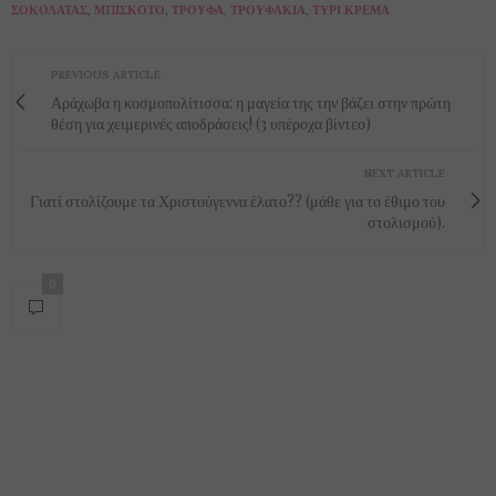
ΣΟΚΟΛΆΤΑΣ
,
ΜΠΙΣΚΌΤΟ
,
ΤΡΟΎΦΑ
,
ΤΡΟΥΦΆΚΙΑ
,
ΤΥΡΊ ΚΡΈΜΑ
PREVIOUS ARTICLE
Αράχωβα η κοσμοπολίτισσα: η μαγεία της την βάζει στην πρώτη
θέση για χειμερινές αποδράσεις! (3 υπέροχα βίντεο)
NEXT ARTICLE
Γιατί στολίζουμε τα Χριστούγεννα έλατο?? (μάθε για το έθιμο του
στολισμού).
0