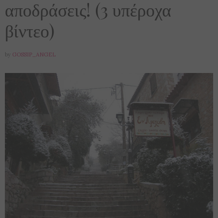
αποδράσεις! (3 υπέροχα
βίντεο)
by
GOSSIP_ANGEL