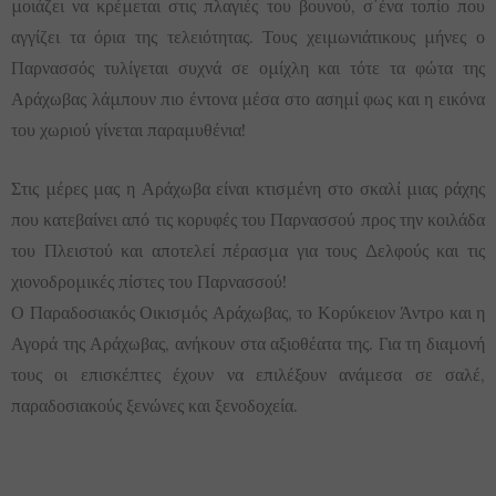
μοιάζει να κρέμεται στις πλαγιές του βουνού, σ΄ένα τοπίο που
αγγίζει τα όρια της τελειότητας. Τους χειμωνιάτικους μήνες ο
Παρνασσός τυλίγεται συχνά σε ομίχλη και τότε τα φώτα της
Αράχωβας λάμπουν πιο έντονα μέσα στο ασημί φως και η εικόνα
του χωριού γίνεται παραμυθένια!
Στις μέρες μας η Αράχωβα είναι κτισμένη στο σκαλί μιας ράχης
που κατεβαίνει από τις κορυφές του Παρνασσού προς την κοιλάδα
του Πλειστού και αποτελεί πέρασμα για τους Δελφούς και τις
χιονοδρομικές πίστες του Παρνασσού!
Ο Παραδοσιακός Οικισμός Αράχωβας, το Κορύκειον Άντρο και η
Αγορά της Αράχωβας, ανήκουν στα αξιοθέατα της. Για τη διαμονή
τους οι επισκέπτες έχουν να επιλέξουν ανάμεσα σε σαλέ,
παραδοσιακούς ξενώνες και ξενοδοχεία.