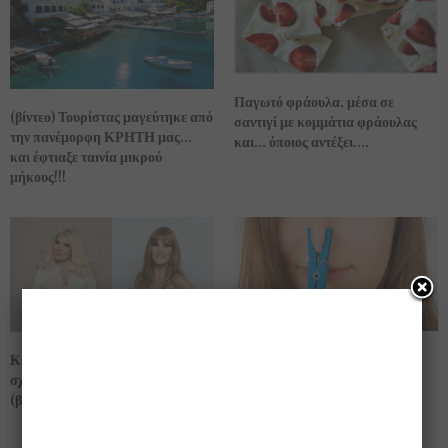
Παγωτό φράουλα, μέσα σε
(βίντεο) Τουρίστας μαγεύτηκε από
σαντιγί με κομμάτια φράουλας
την πανέμορφη ΚΡΗΤΗ μας…
και… όποιος αντέξει….
και έφτιαξε ταινία μικρού
μήκους!!!
(βίντεο) διώξετε τις δυσάρεστες
Κουϊζ που άναψε φωτιές !! ….
μυρωδιές από τα τάπερ σας…
σχετικά με ηλικίες επωνύμων …
(βίντεο)