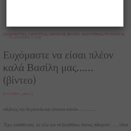
CELEBRITIES
,
LIFESTYLE
,
SHOWBIZ
,
ΒΊΝΤΕΟ
,
ΦΩΤΟΓΡΑΦΊΑ
,
ΨΥΧΑΓΩΓΊΑ
10 ΔΕΚΕΜΒΡΊΟΥ 2015
Ευχόμαστε να είσαι πλέον
καλά Βασίλη μας……
(βίντεο)
by
GOSSIP_ANGEL
«Κάνεις την θεραπεία και γίνεσαι καλά»……………
Έχω κατάθλιψη, το λέω για να βοηθήσω όσους πάσχουν …… είναι