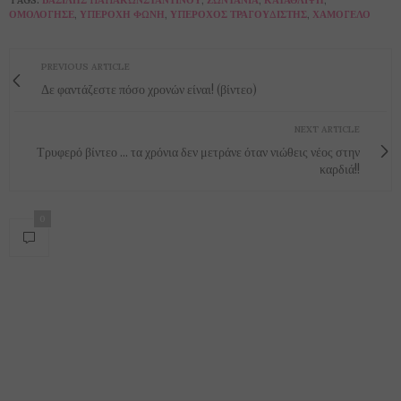
TAGS:
ΒΑΣΊΛΗΣ ΠΑΠΑΚΩΝΣΤΑΝΤΊΝΟΥ
,
ΖΩΝΤΆΝΙΑ
,
ΚΑΤΆΘΛΙΨΗ
,
ΟΜΟΛΌΓΗΣΕ
,
ΥΠΈΡΟΧΗ ΦΩΝΉ
,
ΥΠΈΡΟΧΟΣ ΤΡΑΓΟΥΔΙΣΤΉΣ
,
ΧΑΜΌΓΕΛΟ
PREVIOUS ARTICLE
Δε φαντάζεστε πόσο χρονών είναι! (βίντεο)
NEXT ARTICLE
Τρυφερό βίντεο ... τα χρόνια δεν μετράνε όταν νιώθεις νέος στην
καρδιά!!
0