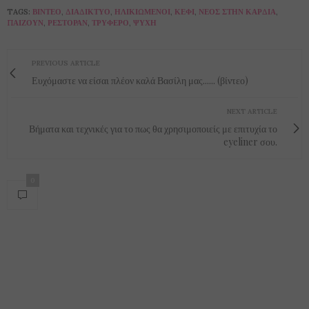
TAGS:
ΒΊΝΤΕΟ
,
ΔΙΑΔΊΚΤΥΟ
,
ΗΛΙΚΙΩΜΈΝΟΙ
,
ΚΈΦΙ
,
ΝΈΟΣ ΣΤΗΝ ΚΑΡΔΙΆ
,
ΠΑΊΖΟΥΝ
,
ΡΕΣΤΟΡΆΝ
,
ΤΡΥΦΕΡΌ
,
ΨΥΧΉ
PREVIOUS ARTICLE
Ευχόμαστε να είσαι πλέον καλά Βασίλη μας...... (βίντεο)
NEXT ARTICLE
Βήματα και τεχνικές για το πως θα χρησιμοποιείς με επιτυχία το
eyeliner σου.
0