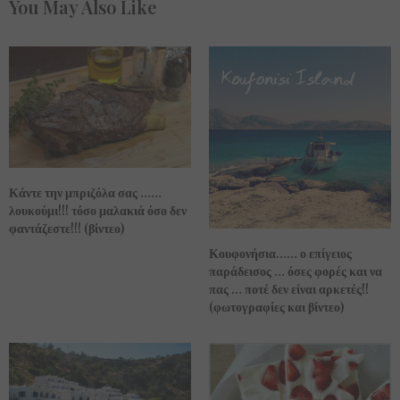
You May Also Like
Κάντε την μπριζόλα σας ……
λουκούμι!!! τόσο μαλακιά όσο δεν
φαντάζεστε!!! (βίντεο)
Κουφονήσια…… ο επίγειος
παράδεισος … όσες φορές και να
πας … ποτέ δεν είναι αρκετές!!
(φωτογραφίες και βίντεο)