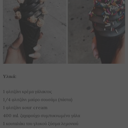
Υλικά:
1 φλιτζάνι κρέμα γάλακτος
1/4 φλιτζάνι μαύρο σουσάμι (πάστα)
1 φλιτζάνι sour cream
400 ml. ζαχαρούχο συμπυκνωμένο γάλα
1 κουταλάκι του γλυκού ξύσμα λεμονιού