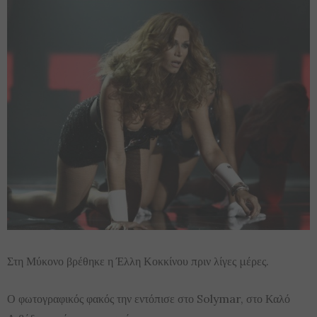
Στη Μύκονο βρέθηκε η Έλλη Κοκκίνου πριν λίγες μέρες.
Ο φωτογραφικός φακός την εντόπισε στο Solymar, στο Καλό