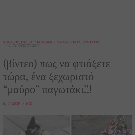
ΑΠΌΨΕΙΣ
,
ΓΛΥΚΆ
,
ΔΙΑΤΡΟΦΉ
,
ΕΝΔΙΑΦΈΡΟΝΤΑ
,
ΣΥΝΤΑΓΈΣ
11 ΑΥΓΟΎΣΤΟΥ 2017
(βίντεο) πως να φτιάξετε
τώρα, ένα ξεχωριστό
“μαύρο” παγωτάκι!!!
by
GOSSIP_ANGEL