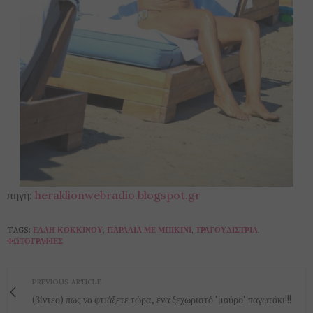
πηγή:
heraklionwebradio.blogspot.gr
TAGS:
ΈΛΛΗ ΚΟΚΚΊΝΟΥ
,
ΠΑΡΑΛΊΑ ΜΕ ΜΠΙΚΊΝΙ
,
ΤΡΑΓΟΥΔΊΣΤΡΙΑ
,
ΦΩΤΟΓΡΑΦΊΕΣ
PREVIOUS ARTICLE
(βίντεο) πως να φτιάξετε τώρα, ένα ξεχωριστό "μαύρο" παγωτάκι!!!