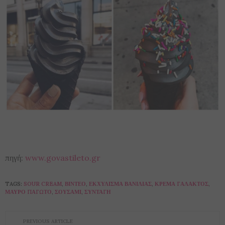
πηγή:
www.govastileto.gr
TAGS:
SOUR CREAM
,
ΒΊΝΤΕΟ
,
ΕΚΧΎΛΙΣΜΑ ΒΑΝΊΛΙΑΣ
,
ΚΡΈΜΑ ΓΆΛΑΚΤΟΣ
,
ΜΑΎΡΟ ΠΑΓΩΤΌ
,
ΣΟΥΣΆΜΙ
,
ΣΥΝΤΑΓΉ
PREVIOUS ARTICLE