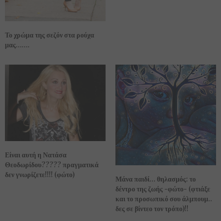
Το χρώμα της σεζόν στα ρούχα
μας…….
Είναι αυτή η Νατάσα
Θεοδωρίδου????? πραγματικά
δεν γνωρίζετε!!!! (φώτο)
Μάνα παιδί… θηλασμός: το
δέντρο της ζωής -φώτο- (φτιάξε
και το προσωπικό σου άλμπουμ..
δες σε βίντεο τον τρόπο)!!