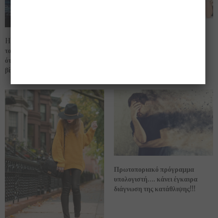
Άννα Βίσση…. έτσι γνώρισα τον
Harmony of Seas…. δείτε αυτό
Νίκο!!
το κρουαζιερόπλοιο είναι σίγουρο
ότι θα τρελαθείτε!!!! (φώτο και
βίντεο)
Πρωτοποριακό πρόγραμμα
υπολογιστή…. κάνει έγκαιρα
διάγνωση της κατάθλιψης!!!