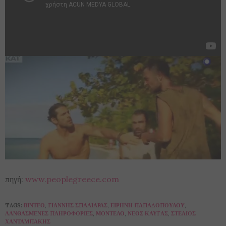
πηγή:
www.peoplegreece.com
TAGS:
ΒΊΝΤΕΟ
,
ΓΙΆΝΝΗΣ ΣΠΑΛΙΆΡΑΣ
,
ΕΙΡΉΝΗ ΠΑΠΑΔΟΠΟΎΛΟΥ
,
ΛΑΝΘΑΣΜΈΝΕΣ ΠΛΗΡΟΦΟΡΊΕΣ
,
ΜΟΝΤΈΛΟ
,
ΝΈΟΣ ΚΑΥΓΆΣ
,
ΣΤΈΛΙΟΣ
ΧΑΝΤΑΜΠΆΚΗΣ