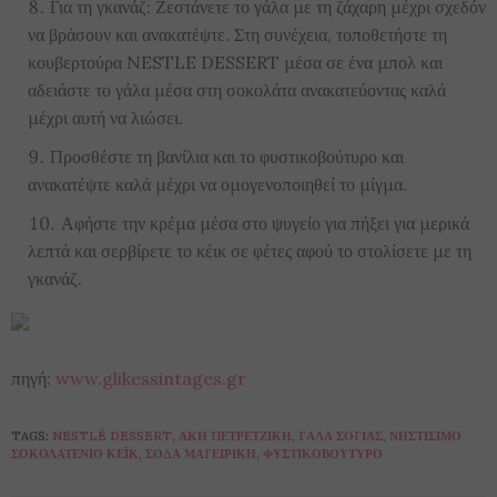
Για τη γκανάζ: Ζεστάνετε το γάλα με τη ζάχαρη μέχρι σχεδόν
να βράσουν και ανακατέψτε. Στη συνέχεια, τοποθετήστε τη
κουβερτούρα NESTLE DESSERT μέσα σε ένα μπολ και
αδειάστε το γάλα μέσα στη σοκολάτα ανακατεύοντας καλά
μέχρι αυτή να λιώσει.
Προσθέστε τη βανίλια και το φυστικοβούτυρο και
ανακατέψτε καλά μέχρι να ομογενοποιηθεί το μίγμα.
Αφήστε την κρέμα μέσα στο ψυγείο για πήξει για μερικά
λεπτά και σερβίρετε το κέικ σε φέτες αφού το στολίσετε με τη
γκανάζ.
πηγή:
www.glikessintages.gr
TAGS:
NESTLÉ DESSERT
,
ΆΚΗ ΠΕΤΡΕΤΖΊΚΗ
,
ΓΆΛΑ ΣΌΓΙΑΣ
,
ΝΗΣΤΊΣΙΜΟ
ΣΟΚΟΛΑΤΈΝΙΟ ΚΈΙΚ
,
ΣΌΔΑ ΜΑΓΕΙΡΙΚΉ
,
ΦΥΣΤΙΚΟΒΟΎΤΥΡΟ