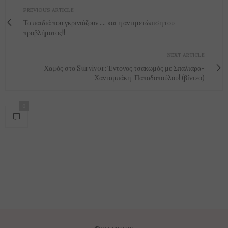
PREVIOUS ARTICLE
Τα παιδιά που γκρινιάζουν .... και η αντιμετώπιση του
προβλήματος!!
NEXT ARTICLE
Χαμός στο Survivor: Έντονος τσακωμός με Σπαλιάρα-
Χανταμπάκη-Παπαδοπούλου! (βίντεο)
0