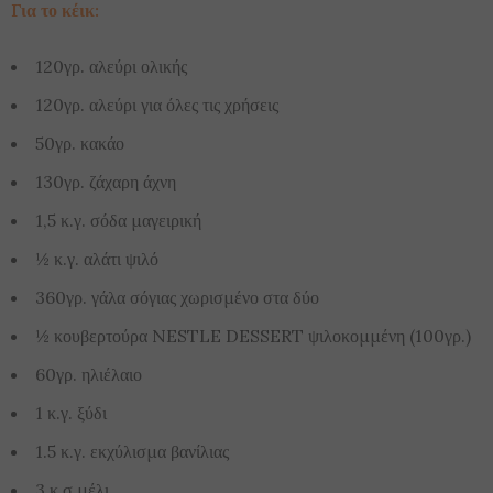
Για το κέικ:
120γρ. αλεύρι ολικής
120γρ. αλεύρι για όλες τις χρήσεις
50γρ. κακάο
130γρ. ζάχαρη άχνη
1,5 κ.γ. σόδα μαγειρική
½ κ.γ. αλάτι ψιλό
360γρ. γάλα σόγιας χωρισμένο στα δύο
½ κουβερτούρα NESTLE DESSERT ψιλοκομμένη (100γρ.)
60γρ. ηλιέλαιο
1 κ.γ. ξύδι
1.5 κ.γ. εκχύλισμα βανίλιας
3 κ.σ μέλι