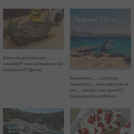
Κάντε την μπριζόλα σας ……
λουκούμι!!! τόσο μαλακιά όσο δεν
φαντάζεστε!!! (βίντεο)
Κουφονήσια…… ο επίγειος
παράδεισος … όσες φορές και να
πας … ποτέ δεν είναι αρκετές!!
(φωτογραφίες και βίντεο)