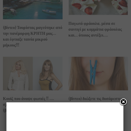
Παγωτό φράουλα, μέσα σε
(βίντεο) Τουρίστας μαγεύτηκε από
σαντιγί με κομμάτια φράουλας
την πανέμορφη ΚΡΗΤΗ μας…
και… όποιος αντέξει….
και έφτιαξε ταινία μικρού
μήκους!!!
(βίντεο) διώξετε τις δυσάρεστες
Κουϊζ που άναψε φωτιές !! ….
μυρωδιές από τα τάπερ σας…
σχετικά με ηλικίες επωνύμων …
(βίντεο)