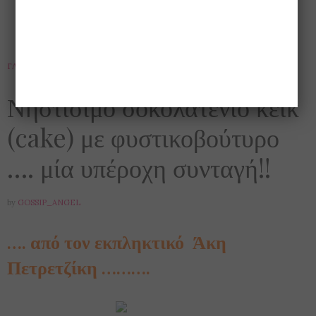
ΓΛΥΚΆ
,
ΔΙΑΤΡΟΦΉ
,
ΕΝΔΙΑΦΈΡΟΝΤΑ
,
ΣΥΝΤΑΓΈΣ
25 ΦΕΒΡΟΥΑΡΊΟΥ 2017
Νηστίσιμο σοκολατένιο κέικ
(cake) με φυστικοβούτυρο
…. μία υπέροχη συνταγή!!
by
GOSSIP_ANGEL
…. από τον εκπληκτικό Άκη
Πετρετζίκη ……….