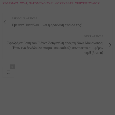
ΥΦΆΣΜΑΤΑ
,
ΞΎΔΙ
,
ΠΑΓΩΜΈΝΟ ΞΎΔΙ
,
ΦΟΥΣΚΆΛΕΣ
,
ΧΡΉΣΕΙΣ ΞΥΔΙΟΎ
PREVIOUS ARTICLE
Εβελίνα Παπούλια ... και η αρσενική πλευρά της!
NEXT ARTICLE
Σφοδρή επίθεση του Γιάννη Ζουγανέλη προς τη Νάνα Μούσχουρη:
Ήταν ένα ξενόδουλο άτομο.. που κοίταζε πάντοτε το συμφέρον
της!! (βίντεο)
0