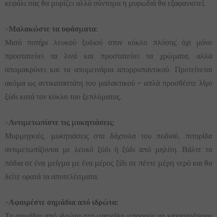
κεφάλι σας θα μυρίζει αλλά σύντομα η μυρωδιά θα εξαφανιστεί.
-Μαλακώστε τα υφάσματα:
Μισό ποτήρι λευκού ξυδιού στον κύκλο πλύσης όχι μόνο
προστατεύει τα λινά και προστατεύει τα χρώματα, αλλά
απομακρύνει και τα απομεινάρια απορρυπαντικού. Προτείνεται
ακόμα ως αντικαταστάτη του μαλακτικού – απλά προσθέστε λίγο
ξύδι κατά τον κύκλο του ξεπλύματος.
-Αντιμετωπίστε τις μυκητιάσεις:
Μυρμηγκιές, μυκητιάσεις στα δάχτυλα του ποδιού, πιτυρίδα
αντιμετωπίζονται με λευκό ξύδι ή ξύδι από μηλίτη. Βάλτε τα
πόδια σε ένα μείγμα με ένα μέρος ξίδι σε πέντε μέρη νερό και θα
δείτε ορατά τα αποτελέσματα.
-Αφαιρέστε σημάδια από ιδρώτα:
Τα σημάδια από ιδρώτα στη μασχάλη μπορούν να καταστρέψουν