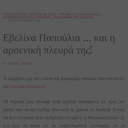
CELEBRITIES
,
LIFESTYLE
,
SEXY
,
ΓΥΝΑΊΚΑ
,
ΕΝΔΙΑΦΈΡΟΝΤΑ
,
ΚΙΝΗΜΑΤΟΓΡΆΦΟΣ
,
ΟΜΟΡΦΙΆ
,
ΤΗΛΕΌΡΑΣΗ
,
ΨΥΧΑΓΩΓΊΑ
15 ΦΕΒΡΟΥΑΡΊΟΥ 2016
Εβελίνα Παπούλια … και η
αρσενική πλευρά της!
by
GOSSIP_ANGEL
Τι συμβαίνει με την εικόνα της δυναμικής γυναίκας που συνοδεύει
την
Εβελίνα Παπούλια
;
“Η θηλυκή μου πλευρά είναι σχεδόν ανύπαρκτη ως προς τον
τρόπο που αντιμετωπίζω όλα αυτά τα χρόνια τη δουλειά. Εννοώ
ότι δεν πούλησα ποτέ τη θηλυκή πλευρά ή τη θηλυκότητα μου. Σε
ό,τι έχει να κάνει με τα επαγγελματικά, λειτουργώ με το