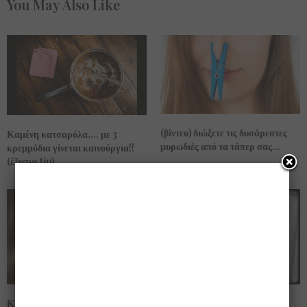
You May Also Like
(βίντεο) διώξετε τις δυσάρεστες
Καμένη κατσαρόλα…. με 3
μυρωδιές από τα τάπερ σας…
κρεμμύδια γίνεται καινούργια!!
(έξυπνο tip)
Σταφυλόκοκκος: Επιπλοκές,
Κλάψτε ελεύθερα….. γιατί οι