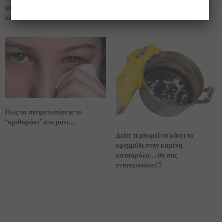
θεραπεία και αντιμετώπιση…
ψυχολόγοι λένε ότι το κλάμα κάνει
καλό!!!
Πως να αντιμετωπίσετε το
“κριθαράκι” στο μάτι….
Δείτε τι μπορεί να κάνει το
κρεμμύδι στην καμένη
κατσαρόλα….θα σας
εντυπωσιάσει!!!