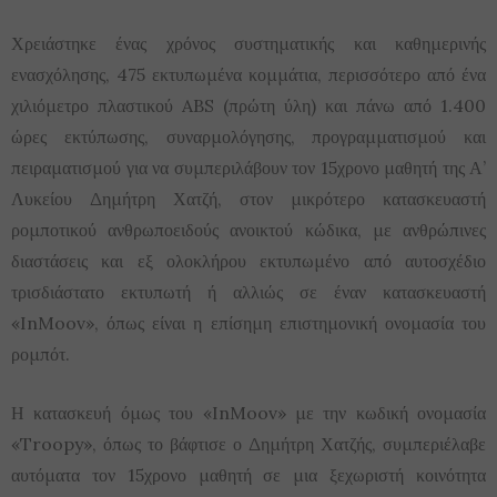
Χρειάστηκε ένας χρόνος συστηματικής και καθημερινής
ενασχόλησης, 475 εκτυπωμένα κομμάτια, περισσότερο από ένα
χιλιόμετρο πλαστικού ABS (πρώτη ύλη) και πάνω από 1.400
ώρες εκτύπωσης, συναρμολόγησης, προγραμματισμού και
πειραματισμού για να συμπεριλάβουν τον 15χρονο μαθητή της Α’
Λυκείου Δημήτρη Χατζή, στον μικρότερο κατασκευαστή
ρομποτικού ανθρωποειδούς ανοικτού κώδικα, με ανθρώπινες
διαστάσεις και εξ ολοκλήρου εκτυπωμένο από αυτοσχέδιο
τρισδιάστατο εκτυπωτή ή αλλιώς σε έναν κατασκευαστή
«InMoov», όπως είναι η επίσημη επιστημονική ονομασία του
ρομπότ.
Η κατασκευή όμως του «InMoov» με την κωδική ονομασία
«Troopy», όπως το βάφτισε ο Δημήτρη Χατζής, συμπεριέλαβε
αυτόματα τον 15χρονο μαθητή σε μια ξεχωριστή κοινότητα