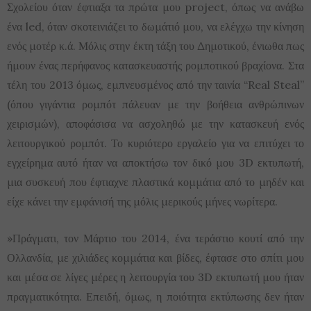
Σχολείου όταν έφτιαξα τα πρώτα μου project, όπως να ανάβω
ένα led, όταν σκοτεινιάζει το δωμάτιό μου, να ελέγχω την κίνηση
ενός μοτέρ κ.ά. Μόλις στην έκτη τάξη του Δημοτικού, ένιωθα πως
ήμουν ένας περήφανος κατασκευαστής ρομποτικού βραχίονα. Στα
τέλη του 2013 όμως, εμπνευσμένος από την ταινία “Real Steal”
(όπου γιγάντια ρομπότ πάλευαν με την βοήθεια ανθρώπινων
χειρισμών), αποφάσισα να ασχοληθώ με την κατασκευή ενός
λειτουργικού ρομπότ. Το κυριότερο εργαλείο για να επιτύχει το
εγχείρημα αυτό ήταν να αποκτήσω τον δικό μου 3D εκτυπωτή,
μια συσκευή που έφτιαχνε πλαστικά κομμάτια από το μηδέν και
είχε κάνει την εμφάνισή της μόλις μερικούς μήνες νωρίτερα.
»Πράγματι, τον Μάρτιο του 2014, ένα τεράστιο κουτί από την
Ολλανδία, με χιλιάδες κομμάτια και βίδες, έφτασε στο σπίτι μου
και μέσα σε λίγες μέρες η λειτουργία του 3D εκτυπωτή μου ήταν
πραγματικότητα. Επειδή, όμως, η ποιότητα εκτύπωσης δεν ήταν