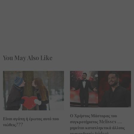
You May Also Like
Ο Χρήστος Μάστορας του
Είναι αγάπη ή έρωτας αυτό που
συγκροτήματος Melisses ….
νιώθεις???
μιμείται καταπληκτικά άλλους
τραγουδιστές (video)