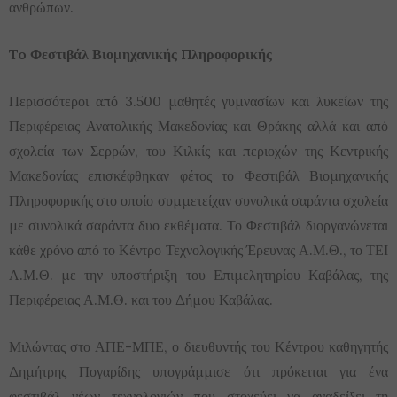
ανθρώπων.
To Φεστιβάλ Βιομηχανικής Πληροφορικής
Περισσότεροι από 3.500 μαθητές γυμνασίων και λυκείων της
Περιφέρειας Ανατολικής Μακεδονίας και Θράκης αλλά και από
σχολεία των Σερρών, του Κιλκίς και περιοχών της Κεντρικής
Μακεδονίας επισκέφθηκαν φέτος το Φεστιβάλ Βιομηχανικής
Πληροφορικής στο οποίο συμμετείχαν συνολικά σαράντα σχολεία
με συνολικά σαράντα δυο εκθέματα. Το Φεστιβάλ διοργανώνεται
κάθε χρόνο από το Κέντρο Τεχνολογικής Έρευνας Α.Μ.Θ., το ΤΕΙ
Α.Μ.Θ. με την υποστήριξη του Επιμελητηρίου Καβάλας, της
Περιφέρειας Α.Μ.Θ. και του Δήμου Καβάλας.
Μιλώντας στο ΑΠΕ-ΜΠΕ, ο διευθυντής του Κέντρου καθηγητής
Δημήτρης Πογαρίδης υπογράμμισε ότι πρόκειται για ένα
φεστιβάλ νέων τεχνολογιών που στοχεύει να αναδείξει τη