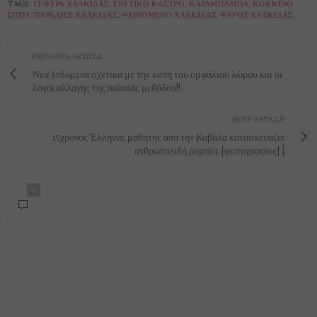
TAGS:
ΓΈΦΥΡΑ ΧΑΛΚΊΔΑΣ
,
ΕΝΕΤΙΚΌ ΚΆΣΤΡΟ
,
ΚΑΡΆΜΠΑΜΠΑ
,
ΚΌΚΚΙΝΟ
ΣΠΊΤΙ
,
ΠΑΡΑΛΊΕΣ ΧΑΛΚΊΔΑΣ
,
ΦΑΙΝΌΜΕΝΟ ΧΑΛΚΊΔΑΣ
,
ΦΆΡΟΣ ΧΑΛΚΊΔΑΣ
PREVIOUS ARTICLE
Νέα δεδομένα σχετικά με την κοπή του ομφάλιου λώρου και οι
λόγοι αλλαγής της παλαιάς μεθόδου!!
NEXT ARTICLE
15χρονος Έλληνας μαθητής από την Καβάλα κατασκευάζει
ανθρωποειδή ρομπότ [φωτογραφίες] |
0