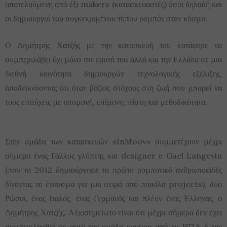
αποτελούμενη από έξι makers (κατασκευαστές) όσοι δηλαδή και
οι δημιουργοί του συγκεκριμένου τύπου ρομπότ στον κόσμο.
Ο Δημήτρης Χατζής με την κατασκευή του κατάφερε να
συμπεριλάβει όχι μόνο τον εαυτό του αλλά και την Ελλάδα σε μια
διεθνή κοινότητα δημιουργών τεχνολογικής εξέλιξης,
αποδεικνύοντας ότι όταν βάζεις στόχους στη ζωή σου μπορεί να
τους επιτύχεις με υπομονή, επίμονη, πίστη και μεθοδικότητα.
Στην ομάδα των κατασκευών «InMoov» συμμετέχουν μέχρι
σήμερα ένας Γάλλος γλύπτης και designer ο Gael Langevin
(που το 2012 δημιούργησε το πρώτο ρομποτικό ανθρωποειδές
δίνοντας το έναυσμα για μια σειρά από ποικίλα projects), δυο
Ρώσοι, ένας Ιταλός, ένας Γερμανός και πλέον ένας Έλληνας, ο
Δημήτρης Χατζής. Αξιοσημείωτο είναι ότι μέχρι σήμερα δεν έχει
συμπεριληφθεί σε αυτή την ομάδα κανένας από τις ΗΠΑ ή την