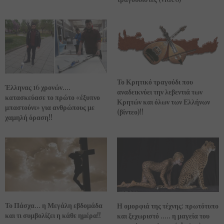
Το Κρητικό τραγούδι που
Έλληνας 16 χρονών….
αναδεικνύει την λεβεντιά των
κατασκεύασε το πρώτο «έξυπνο
Κρητών και όλων των Ελλήνων
μπαστούνι» για ανθρώπους με
(βίντεο)!!
χαμηλή όραση!!
Το Πάσχα… η Μεγάλη εβδομάδα
Η ομορφιά της τέχνης: πρωτότυπο
και τι συμβολίζει η κάθε ημέρα!!
και ξεχωριστό ….. η μαγεία του