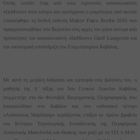
Όντας λοιπόν ένας από τους λιγοστούς κατασκευαστές
«InMoov» στον κόσμο και ταυτόχρονα ο μικρότερος από αυτούς
επισκέφθηκε τη διεθνή έκθεση Maker Faire Berlin 2015 που
πραγματοποιήθηκε στο Βερολίνο στις αρχές του μήνα ύστερα από
πρόσκληση του κατασκευαστή «InMoov» Gael Langevin και
την οικονομική υποστήριξη του Επιμελητηρίου Καβάλας.
Με αυτή τη μεγάλη διάκριση και εμπειρία στις βαλίτσες του, ο
μαθητής της Α’ τάξης του 5ου Γενικού Λυκείου Καβάλας
συμμετείχε στο 6ο Φεστιβάλ Βιομηχανικής Πληροφορικής που
διοργανώθηκε στο Καβάλα και στο εκθεσιακό κέντρο
«Απόστολος Μαρδύρης» κερδίζοντας επάξια το πρώτο βραβείο
του Κέντρου Τεχνολογικής Εκπαίδευσης της Περιφέρειας
Ανατολικής Μακεδονίας και Θράκης που μαζί με το ΤΕΙ Α.Μ.Θ.,