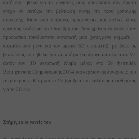
αυτή που ήθελα για τις εργασίες μου, αποφάσισα σαν πρώτο
στόχο να πετύχω την βελτίωση αυτής της τόσο χρήσιμης
συσκευής. Μετά από επίμονες προσπάθειες και πολλές ώρες
εργασίας κατάφερα τον Οκτώβρη του ίδιου χρόνου να φτιάξω τον
προσωπικό τρισδιάστατο εκτυπωτή μου (φτιαγμένο κομμάτι –
κομμάτι από μένα και τον αρχικό 3D εκτυπωτή), με όλες τις
βελτιώσεις που ήθελα, για να πετύχω ένα άψογο αποτέλεσμα. Με
αυτόν τον 3D εκτυπωτή έλαβα μέρος στο 5ο Φεστιβάλ
Βιομηχανικής Πληροφορικής 2014 και κέρδισα τις διακρίσεις του
μικρότερου εκθέτη και το 2ο βραβείο του καλύτερου εκθέματος
για το 2014».
Στήριγμα οι γονείς του
Η επαγγελματική ιδιότητα του πατέρα του Γιώργου που εργάζεται