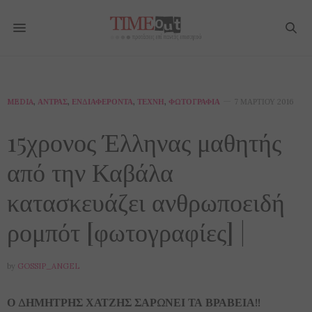
MEDIA
,
ΆΝΤΡΑΣ
,
ΕΝΔΙΑΦΈΡΟΝΤΑ
,
ΤΈΧΝΗ
,
ΦΩΤΟΓΡΑΦΊΑ
7 ΜΑΡΤΊΟΥ 2016
15χρονος Έλληνας μαθητής
από την Καβάλα
κατασκευάζει ανθρωποειδή
ρομπότ [φωτογραφίες] |
by
GOSSIP_ANGEL
Ο ΔΗΜΗΤΡΗΣ ΧΑΤΖΗΣ ΣΑΡΩΝΕΙ ΤΑ ΒΡΑΒΕΙΑ!!