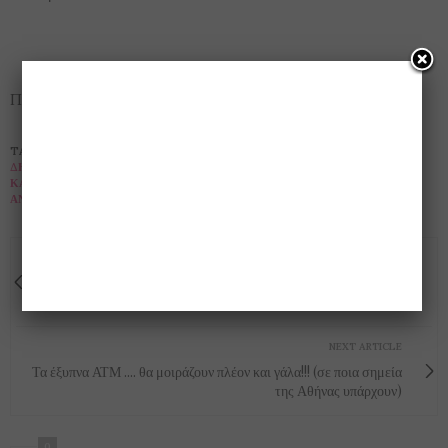
Πηγή: iefimerida.gr
TAGS:
MAKERS
,
TROOPY
,
ΑΝΘΡΏΠΙΝΕΣ ΔΙΑΣΤΆΣΕΙΣ
,
ΓΕΡΜΑΝΌΣ
,
ΔΗΜΗΤΡΗΣ ΧΑΤΖΗΣ
,
ΈΛΛΗΝΑΣ
,
ΈΛΛΗΝΑΣ ΜΑΘΗΤΉΣ
,
ΕΠΊΜΟΝΗ
,
ΙΤΑΛΌΣ
,
ΚΑΤΑΣΚΕΥΆΖΕΙ ΡΟΜΠΌΤ
,
ΜΕΘΟΔΙΚΌΤΗΤΑ
,
ΠΊΣΤΗ
,
ΡΟΜΠΟΤΙΚΆ
ΑΝΘΡΩΠΟΕΙΔΉ
,
ΡΏΣΟΙ
,
ΣΑΡΏΝΕΙ ΒΡΑΒΕΊΑ
,
ΥΠΟΜΟΝΉ
PREVIOUS ARTICLE
ΕΛΛΑΔΑ ΜΟΥ ΜΕ ΤΙΣ ΟΜΟΡΦΙΕΣ ΣΟΥ: ΧΑΛΚΙΔΑ με τα
τρελά νερά σου-!! (φωτογραφίες και βίντεο)
NEXT ARTICLE
Τα έξυπνα ΑΤΜ .... θα μοιράζουν πλέον και γάλα!!! (σε ποια σημεία
της Αθήνας υπάρχουν)
0