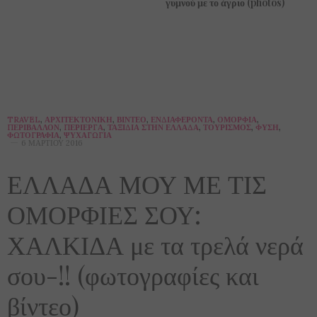
γυμνού με το άγριο (photos)
TRAVEL
,
ΑΡΧΙΤΕΚΤΟΝΙΚΉ
,
ΒΊΝΤΕΟ
,
ΕΝΔΙΑΦΈΡΟΝΤΑ
,
ΟΜΟΡΦΙΆ
,
ΠΕΡΙΒΆΛΛΟΝ
,
ΠΕΡΊΕΡΓΑ
,
ΤΑΞΊΔΙΑ ΣΤΗΝ ΕΛΛΆΔΑ
,
ΤΟΥΡΙΣΜΌΣ
,
ΦΎΣΗ
,
ΦΩΤΟΓΡΑΦΊΑ
,
ΨΥΧΑΓΩΓΊΑ
6 ΜΑΡΤΊΟΥ 2016
ΕΛΛΑΔΑ ΜΟΥ ΜΕ ΤΙΣ
ΟΜΟΡΦΙΕΣ ΣΟΥ:
ΧΑΛΚΙΔΑ με τα τρελά νερά
σου-!! (φωτογραφίες και
βίντεο)