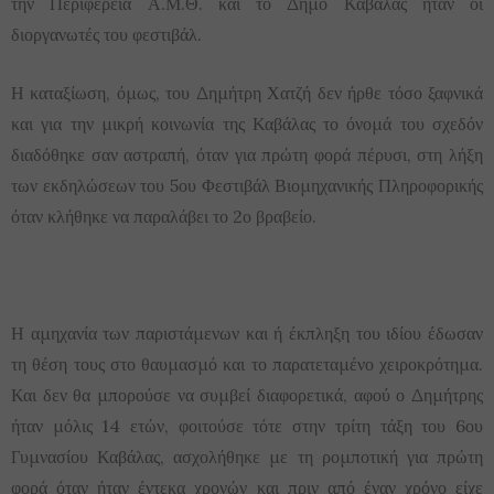
την Περιφέρεια Α.Μ.Θ. και το Δήμο Καβάλας ήταν οι
διοργανωτές του φεστιβάλ.
Η καταξίωση, όμως, του Δημήτρη Χατζή δεν ήρθε τόσο ξαφνικά
και για την μικρή κοινωνία της Καβάλας το όνομά του σχεδόν
διαδόθηκε σαν αστραπή, όταν για πρώτη φορά πέρυσι, στη λήξη
των εκδηλώσεων του 5ου Φεστιβάλ Βιομηχανικής Πληροφορικής
όταν κλήθηκε να παραλάβει το 2ο βραβείο.
Η αμηχανία των παριστάμενων και ή έκπληξη του ιδίου έδωσαν
τη θέση τους στο θαυμασμό και το παρατεταμένο χειροκρότημα.
Και δεν θα μπορούσε να συμβεί διαφορετικά, αφού ο Δημήτρης
ήταν μόλις 14 ετών, φοιτούσε τότε στην τρίτη τάξη του 6ου
Γυμνασίου Καβάλας, ασχολήθηκε με τη ρομποτική για πρώτη
φορά όταν ήταν έντεκα χρονών και πριν από έναν χρόνο είχε