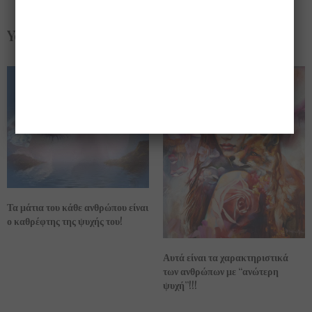
You May Also Like
Τα μάτια του κάθε ανθρώπου είναι
ο καθρέφτης της ψυχής του!
Αυτά είναι τα χαρακτηριστικά
των ανθρώπων με “ανώτερη
ψυχή”!!!