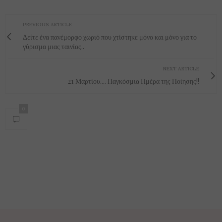
PREVIOUS ARTICLE
Δείτε ένα πανέμορφο χωριό που χτίστηκε μόνο και μόνο για το
γύρισμα μιας ταινίας..
NEXT ARTICLE
21 Μαρτίου.... Παγκόσμια Ημέρα της Ποίησης!!
0