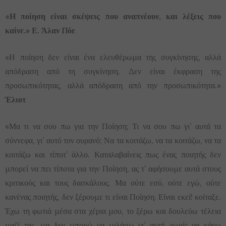
«Η ποίηση είναι σκέψεις που αναπνέουν, και λέξεις που
καίνε.» Ε. Άλαν Πόε
«Η ποίηση δεν είναι ένα ελευθέρωμα της συγκίνησης, αλλά
απόδραση από τη συγκίνηση. Δεν είναι έκφραση της
προσωπικότητας, αλλά απόδραση από την προσωπικότητα.»
Έλιοτ
«Μα τι να σου πω για την Ποίηση; Τι να σου πω γι’ αυτά τα
σύννεφα, γι’ αυτό τον ουρανό; Να τα κοιτάζω, να τα κοιτάζω, να τα
κοιτάζω και τίποτ’ άλλο. Καταλαβαίνεις πως ένας ποιητής δεν
μπορεί να πει τίποτα για την Ποίηση, ας τ’ αφήσουμε αυτά στους
κριτικούς και τους δασκάλους. Μα ούτε εσύ, ούτε εγώ, ούτε
κανένας ποιητής, δεν ξέρουμε τι είναι Ποίηση. Είναι εκεί! κοίταξε.
Έχω τη φωτιά μέσα στα χέρια μου, το ξέρω και δουλεύω τέλεια
μαζί της, μα δεν μπορώ να μιλήσω γι’ αυτή χωρίς να κάνω