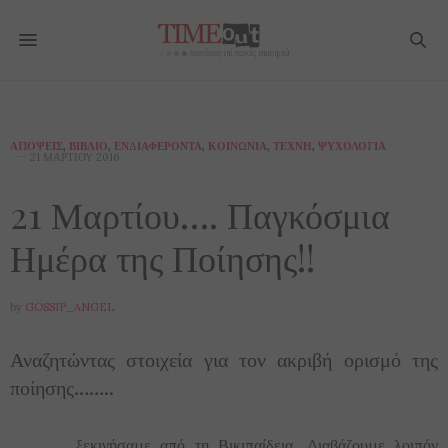
ΑΠΌΨΕΙΣ
,
ΒΙΒΛΊΟ
,
ΕΝΔΙΑΦΈΡΟΝΤΑ
,
ΚΟΙΝΩΝΊΑ
,
ΤΈΧΝΗ
,
ΨΥΧΟΛΟΓΊΑ
21 ΜΑΡΤΊΟΥ 2016
21 Μαρτίου…. Παγκόσμια
Ημέρα της Ποίησης!!
by
GOSSIP_ANGEL
Αναζητώντας στοιχεία για τον ακριβή ορισμό της
ποίησης……..
………….. ξεκινήσαμε από τη Βικιπαίδεια. Διαβάζουμε λοιπόν