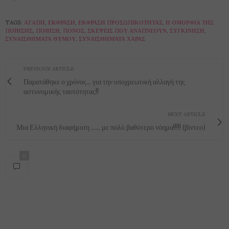
TAGS:
ΑΓΆΠΗ
,
ΕΚΦΡΑΣΗ
,
ΈΚΦΡΑΣΗ ΠΡΟΣΩΠΙΚΌΤΗΤΑΣ
,
Η ΟΜΟΡΦΙΆ ΤΗΣ
ΠΟΊΗΣΗΣ
,
ΠΟΊΗΣΗ
,
ΠΌΝΟΣ
,
ΣΚΈΨΕΙΣ ΠΟΥ ΑΝΑΠΝΈΟΥΝ
,
ΣΥΓΚΊΝΗΣΗ
,
ΣΥΝΑΙΣΘΉΜΑΤΑ ΘΥΜΟΎ
,
ΣΥΝΑΙΣΘΉΜΑΤΑ ΧΑΡΆΣ
PREVIOUS ARTICLE
Παρατάθηκε ο χρόνος... για την υποχρεωτική αλλαγή της
αστυνομικής ταυτότητας!!
NEXT ARTICLE
Μια Ελληνική διαφήμιση ...... με πολύ βαθύτερο νόημα!!!!! (βίντεο)
0