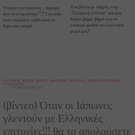
Ένα βίντεο με οδηγίες στην
Έτοιμοι για διακοπές… πήραμε
“Ελληνική γλώσσα” που μας
όλα τα απαραίτητα??? Για εσάς
δείχνει βήμα-βήμα πως να
που ετοιμάζετε ταξίδι αυτό το
κάνουμε μπάνιο το νεογέννητο
θέμα σας αφορά
μωρό μας!!
SHOWBIZ
,
ΑΣΤΕΊΑ
,
ΒΊΝΤΕΟ
,
ΜΟΥΣΙΚΉ
,
ΤΡΑΓΟΎΔΙ
,
ΧΩΡΊΣ ΚΑΤΗΓΟΡΊΑ
,
ΨΥΧΑΓΩΓΊΑ
17 ΦΕΒΡΟΥΑΡΊΟΥ 2018
(βίντεο) Όταν οι Ιάπωνες
γλεντούν με Ελληνικές
επιτυχίες!!! θα το απολαύσετε