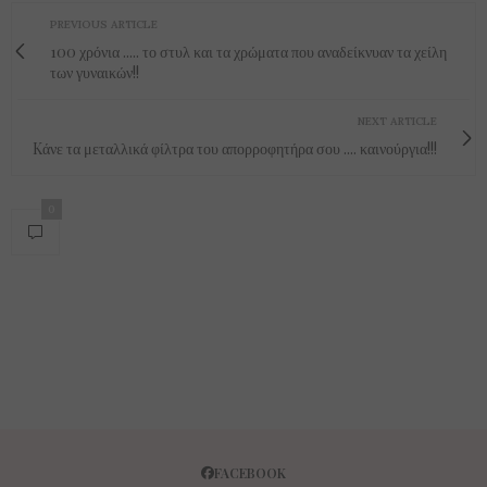
PREVIOUS ARTICLE
100 χρόνια ..... το στυλ και τα χρώματα που αναδείκνυαν τα χείλη
των γυναικών!!
NEXT ARTICLE
Kάνε τα μεταλλικά φίλτρα του απορροφητήρα σου .... καινούργια!!!
0
FACEBOOK