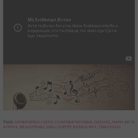
TAGS:
ΑΠΟΚΡΙΆΤΙΚΟ ΓΛΈΝΤΙ
,
ΕΛΛΗΝΙΚΉ ΜΟΥΣΙΚΉ
,
ΙΆΠΩΝΕΣ
,
ΜΑΡΊΑ ΜΕ ΤΑ
ΚΊΤΡΙΝΑ
,
ΜΕΛΑΧΡΙΝΆΚΙ
,
ΣΉΚΩ ΧΌΡΕΨΕ ΚΟΥΚΛΊ ΜΟΥ
,
ΤΣΙΚΟΥΛΆΤΑ