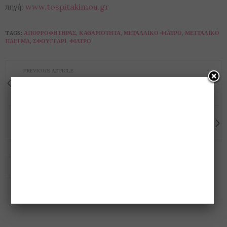
πηγή:
www.tospitakimou.gr
TAGS:
ΑΠΟΡΡΟΦΗΤΉΡΑΣ
,
ΚΑΘΑΡΙΌΤΗΤΑ
,
ΜΕΤΑΛΛΙΚΌ ΦΊΛΤΡΟ
,
ΜΕΤΤΑΛΙΚΌ
ΠΛΈΓΜΑ
,
ΣΦΟΥΓΓΆΡΙ
,
ΦΊΛΤΡΟ
PREVIOUS ARTICLE
(βίντεο) Όταν οι Ιάπωνες γλεντούν με Ελληνικές επιτυχίες!!! θα το
απολαύσετε ακούγοντάς τους!!
NEXT ARTICLE
Οι 50 εντολές .... της ζωής!!
0