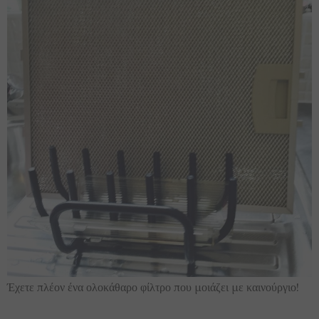
Έχετε πλέον ένα ολοκάθαρο φίλτρο που μοιάζει με καινούργιο!