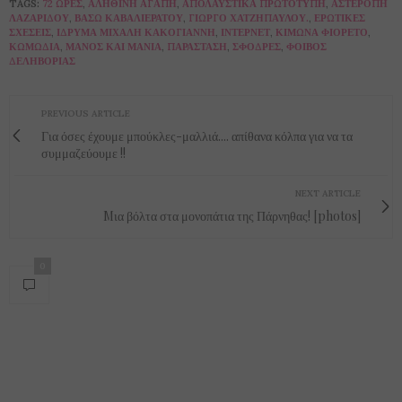
TAGS:
72 ΏΡΕΣ
,
ΑΛΗΘΙΝΉ ΑΓΆΠΗ
,
ΑΠΟΛΑΥΣΤΙΚΆ ΠΡΩΤΌΤΥΠΗ
,
ΑΣΤΕΡΌΠΗ
ΛΑΖΑΡΊΔΟΥ
,
ΒΆΣΩ ΚΑΒΑΛΙΕΡΆΤΟΥ
,
ΓΙΏΡΓΟ ΧΑΤΖΗΠΑΎΛΟΥ.
,
ΕΡΩΤΙΚΈΣ
ΣΧΈΣΕΙΣ
,
ΊΔΡΥΜΑ ΜΙΧΆΛΗ ΚΑΚΟΓΙΆΝΝΗ
,
ΊΝΤΕΡΝΕΤ
,
ΚΊΜΩΝΑ ΦΙΟΡΈΤΟ
,
ΚΩΜΩΔΊΑ
,
ΜΆΝΟΣ ΚΑΙ ΜΆΝΙΑ
,
ΠΑΡΆΣΤΑΣΗ
,
ΣΦΟΔΡΈΣ
,
ΦΟΊΒΟΣ
ΔΕΛΗΒΟΡΙΆΣ
PREVIOUS ARTICLE
Για όσες έχουμε μπούκλες-μαλλιά.... απίθανα κόλπα για να τα
συμμαζεύουμε !!
NEXT ARTICLE
Mια βόλτα στα μονοπάτια της Πάρνηθας! [photos]
0