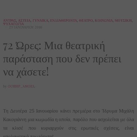
ΆΝΤΡΑΣ
,
ΑΣΤΕΊΑ
,
ΓΥΝΑΊΚΑ
,
ΕΝΔΙΑΦΈΡΟΝΤΑ
,
ΘΈΑΤΡΟ
,
ΚΟΙΝΩΝΊΑ
,
ΜΟΥΣΙΚΉ
,
ΨΥΧΑΓΩΓΊΑ
23 ΙΑΝΟΥΑΡΊΟΥ 2016
72 Ώρες: Μια θεατρική
παράσταση που δεν πρέπει
να χάσετε!
by
GOSSIP_ANGEL
Τη Δευτέρα 25 Ιανουαρίου κάνει πρεμιέρα στο Ίδρυμα Μιχάλη
Κακογιάννη μια κωμωδία η οποία, παρόλο που ασχολείται με όλα
τα κλισέ που κυριαρχούν στις ερωτικές σχέσεις, είναι
απολαυστικά πρωτότυπη!