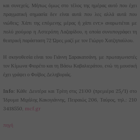
και συνεχείς. Μήπως όμως στο τέλος της ημέρας αυτό που έχει
πραγματική σημασία δεν είναι αυτά που λες αλλά αυτά που
νιώθεις; Χάπι της επόμενης μέρας ή χάπι εντ;» αναρωτιέται με
πολύ χιούμορ η Αστερόπη Λαζαρίδου, η οποία συνυπογράφει τη
θεατρική παράσταση 72 Ώρες μαζί με τον Γιώργο Χατζηπαύλου.
Η σκηνοθεσία είναι του Γιάννη Σαρακατσάνη, με πρωταγωνιστές
τον Κίμωνα Φιορέτο και τη Βάσω Καβαλιεράτου, ενώ τη μουσική
έχει γράψει ο Φοίβος Δεληβοριάς.
Info:
Κάθε Δευτέρα και Τρίτη στις 21:00 (πρεμιέρα 25/1) στο
Ίδρυμα Μιχάλης Κακογιάννης, Πειραιώς 206, Ταύρος, τηλ.: 210
3418550,
mcf.gr
πηγή