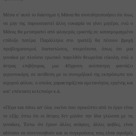
Μέσα σ’ αυτό το διάστημα η Μάνια θα συνειδητοποιήσει ότι ίσως
να μην της παρουσιαστεί άλλη ευκαιρία να γίνει μητέρα, ενώ ο
Μάνος θα μετατραπεί από φλογερός εραστής σε κατατρομαγμένο
επίδοξο πατέρα. Παράλληλα στο τραπέζι θα πέσουν βροχή
προβληματισμοί, διαπιστώσεις, στερεότυπα, όπως ότι μια
γυναίκα με πλούσιο ερωτικό παρελθόν θεωρείται εύκολη, ενώ ο
άντρας επιβήτορας, μια 40χρονη ανύπαντρη φαντάζει
γεροντοκόρη, σε αντίθεση με το συνομήλικό της εκπρόσωπο του
ισχυρού φύλου, ο οποίος χαρακτηρίζεται αμετανόητος εργένης και
κατ’ επέκταση κελεπούρι κ.ά.
«Πέρα και πάνω απ’ όλα, εκείνο που προκύπτει από το έργο είναι
το εξής: έστω ότι οι άντρες δεν μιλάνε την ίδια γλώσσα με τις
γυναίκες. Έστω ότι έχουν άλλες ανάγκες, άλλες φοβίες, είναι
αδύνατο να συνεννοηθούν και οι συγκρούσεις τους είναι σφοδρές