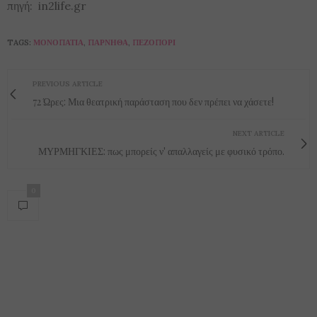
πηγή: in2life.gr
TAGS:
ΜΟΝΟΠΆΤΙΑ
,
ΠΆΡΝΗΘΑ
,
ΠΕΖΟΠΟΡΊ
PREVIOUS ARTICLE
72 Ώρες: Μια θεατρική παράσταση που δεν πρέπει να χάσετε!
NEXT ARTICLE
ΜΥΡΜΗΓΚΙΕΣ: πως μπορείς ν' απαλλαγείς με φυσικό τρόπο.
0