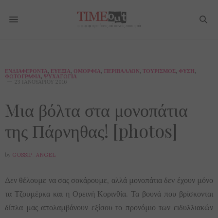
ΕΝΔΙΑΦΈΡΟΝΤΑ
,
ΕΥΕΞΊΑ
,
ΟΜΟΡΦΙΆ
,
ΠΕΡΙΒΆΛΛΟΝ
,
ΤΟΥΡΙΣΜΌΣ
,
ΦΎΣΗ
,
ΦΩΤΟΓΡΑΦΊΑ
,
ΨΥΧΑΓΩΓΊΑ
23 ΙΑΝΟΥΑΡΊΟΥ 2016
Mια βόλτα στα μονοπάτια
της Πάρνηθας! [photos]
by
GOSSIP_ANGEL
Δεν θέλουμε να σας σοκάρουμε, αλλά μονοπάτια δεν έχουν μόνο
τα Τζουμέρκα και η Ορεινή Κορινθία. Τα βουνά που βρίσκονται
δίπλα μας απολαμβάνουν εξίσου το προνόμιο των ειδυλλιακών