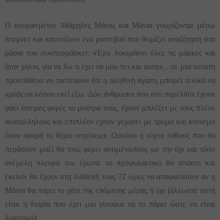
Ο κουρασμένοι 38άρηδες Μάνος και Μάνια γνωρίζονται μέσω
ίντερνετ και κανονίζουν ένα ραντεβού που θυμίζει αναζήτηση στα
ράφια του σουπερμάρκετ: «Έχω δοκιμάσει όλες τις μάρκες και
ήταν χάλια, για να δω τι έχει να μου πει και αυτή»… σε μια ύστατη
προσπάθεια να πιστέψουν ότι η αληθινή αγάπη μπορεί τελικά να
κρύβεται κάπου εκεί έξω. Δύο άνθρωποι που στο παρελθόν έχουν
φάει άπειρες φορές τα μούτρα τους, έχουν μπλέξει με τους πλέον
ακατάλληλους και επιπλέον έχουν γεμίσει με τρόμο και κυνισμό
όσον αφορά το θέμα «σχέσεις». Ωστόσο η νύχτα πάθους που θα
περάσουν μαζί θα τους φέρει αντιμέτωπους με την όχι και τόσο
ανέμελη πλευρά του έρωτα: το προφυλακτικό θα σπάσει και
εκείνοι θα έχουν στη διάθεσή τους 72 ώρες να αποφασίσουν αν η
Μάνια θα πάρει το χάπι της επόμενης μέρας ή όχι (άλλωστε αυτή
είναι η διορία που έχει μια γυναίκα να το πάρει ώστε να είναι
δραστικό).