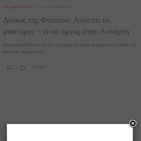
ΕΝΔΙΑΦΈΡΟΝΤΑ
18 ΔΕΚΕΜΒΡΊΟΥ 2015
Δίσκος της Φαιστού: Λύνεται το
μυστήριο – είναι ύμνος στην Αστάρτη
Στη μινωική θεά του έρωτα, η μινωική Αστάρτη, αναφέρεται ο Δίσκος της
Φαιστού, σύμφωνα με…
0 SHARES