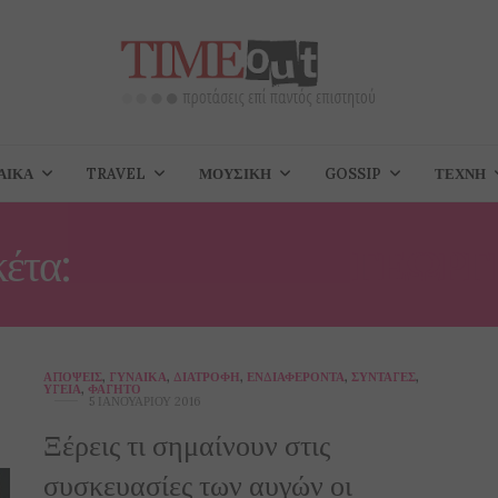
ΑΊΚΑ
TRAVEL
ΜΟΥΣΙΚΉ
GOSSIP
ΤΈΧΝΗ
κέτα:
ΒΙΟΛΟΓΙΚΉΣ ΓΕΩΡΓ
ΑΠΌΨΕΙΣ
,
ΓΥΝΑΊΚΑ
,
ΔΙΑΤΡΟΦΉ
,
ΕΝΔΙΑΦΈΡΟΝΤΑ
,
ΣΥΝΤΑΓΈΣ
,
ΥΓΕΊΑ
,
ΦΑΓΗΤΌ
5 ΙΑΝΟΥΑΡΊΟΥ 2016
Ξέρεις τι σημαίνουν στις
συσκευασίες των αυγών οι