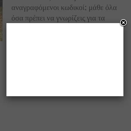
αναγραφόμενοι κωδικοί; μάθε όλα
όσα πρέπει να γνωρίζεις για τα
αβγά (πολύ σημαντικό)
Μάθε για τις ποικιλίες, τις κατηγορίες ποιότητας και τα μεγέθη
των αβγών, δες ποια είναι…
0 SHARES