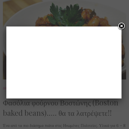
ΔΙΑΤΡΟΦΉ
,
ΔΙΕΘΝΉ
,
ΣΥΝΤΑΓΈΣ
,
ΤΟ ΠΙΆΤΟ ΤΗΣ ΗΜΈΡΑΣ
,
ΦΑΓΗΤΌ
16 ΣΕΠΤΕΜΒΡΊΟΥ 2016
Φασόλια φούρνου Βοστώνης (Boston
baked beans)….. θα τα λατρέψετε!!
Ένα από τα πιο διάσημα πιάτα στις Ηνωμένες Πολιτείες. Υλικά για 6 – 8