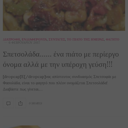
ΔΙΑΤΡΟΦΉ
,
ΕΝΔΙΑΦΈΡΟΝΤΑ
,
ΣΥΝΤΑΓΈΣ
,
ΤΟ ΠΙΆΤΟ ΤΗΣ ΗΜΈΡΑΣ
,
ΦΑΓΗΤΌ
6 ΦΕΒΡΟΥΑΡΊΟΥ 2017
Σπετσολάδα…… ένα πιάτο με περίεργο
όνομα αλλά με την υπέροχη γεύση!!!
[dropcap]Έ[/dropcap]νας απίστευτος συνδυασμός Σπετσοφάι με
Φασολάδα, είναι το φαγητό που πλέον ονομάζεται Σπετσολάδα!
Διαβάστε πως γίνεται.…
0 SHARES