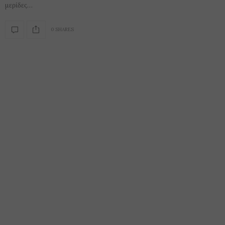
μερίδες…
0 SHARES