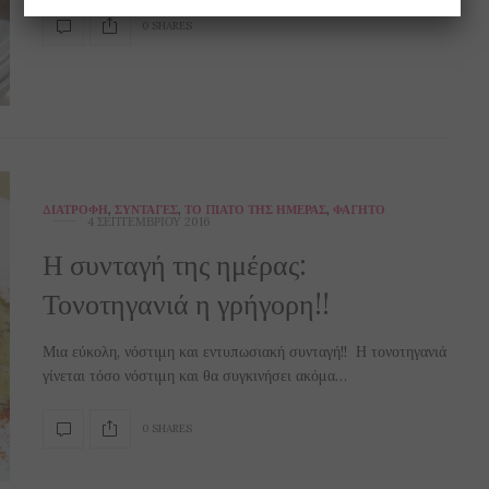
0 SHARES
ΔΙΑΤΡΟΦΉ
,
ΣΥΝΤΑΓΈΣ
,
ΤΟ ΠΙΆΤΟ ΤΗΣ ΗΜΈΡΑΣ
,
ΦΑΓΗΤΌ
4 ΣΕΠΤΕΜΒΡΊΟΥ 2016
Η συνταγή της ημέρας:
Τονοτηγανιά η γρήγορη!!
Μια εύκολη, νόστιμη και εντυπωσιακή συνταγή!! Η τονοτηγανιά
γίνεται τόσο νόστιμη και θα συγκινήσει ακόμα…
0 SHARES