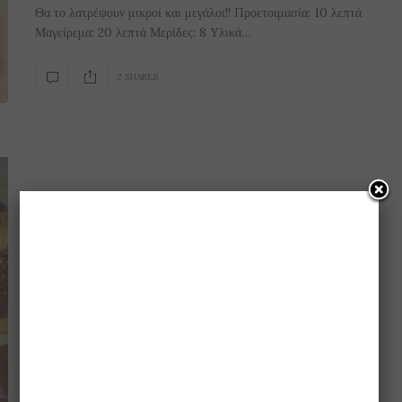
Θα το λατρέψουν μικροί και μεγάλοι!! Προετοιμασία: 10 λεπτά
Μαγείρεμα: 20 λεπτά Μερίδες: 8 Υλικά…
2 SHARES
ΓΛΥΚΆ
,
ΔΙΑΤΡΟΦΉ
,
ΕΝΔΙΑΦΈΡΟΝΤΑ
,
ΣΥΝΤΑΓΈΣ
26 ΜΑΡΤΊΟΥ 2017
Μόλις σε 15 λεπτά… μπισκότα
βουτύρου με 4 υλικά!! (βήμα-βήμα
η συνταγή)
Υπέροχα, εύκολα να τα φτιάξουμε…. και οικονομικά!! Τι
χρειαζόμαστε: 470 γραμμάρια βούτυρο 175 γραμμάρια ζάχαρη…