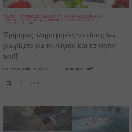
TRAVEL
,
ΑΠΌΨΕΙΣ
,
ΕΝΔΙΑΦΈΡΟΝΤΑ
,
ΟΜΟΡΦΙΆ
,
ΠΕΡΙΒΆΛΛΟΝ
,
ΤΑΞΊΔΙΑ ΣΤΗΝ ΕΛΛΆΔΑ
,
ΤΟΥΡΙΣΜΌΣ
,
ΦΎΣΗ
,
ΦΩΤΟΓΡΑΦΊΑ
4 ΙΟΥΝΊΟΥ 2018
Χρήσιμες πληροφορίες που ίσως δεν
γνωρίζετε για το Αιγαίο και τα νησιά
του!!!
γιατί είναι ωραίο να γνωρίζεις ……. την πατρίδα σου!!
0 SHARES