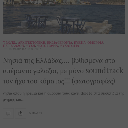
TRAVEL
,
ΑΡΧΙΤΕΚΤΟΝΙΚΉ
,
ΕΝΔΙΑΦΈΡΟΝΤΑ
,
ΕΥΕΞΊΑ
,
ΟΜΟΡΦΙΆ
,
ΠΕΡΙΒΆΛΛΟΝ
,
ΦΎΣΗ
,
ΦΩΤΟΓΡΑΦΊΑ
,
ΨΥΧΑΓΩΓΊΑ
16 ΦΕΒΡΟΥΑΡΊΟΥ 2016
Νησιά της Ελλάδας…. βυθισμένα στο
απέραντο γαλάζιο, με μόνο soundtrack
τον ήχο του κύματος!!! (φωτογραφίες)
νησιά όπου η ηρεμία και η ομορφιά τους κάνει delete στα σκουπίδια της
μνήμης και…
0 SHARES