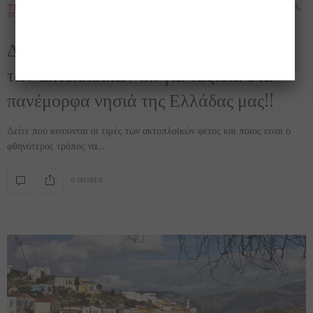
TRAVEL
,
ΕΝΔΙΑΦΈΡΟΝΤΑ
,
ΟΜΟΡΦΙΆ
,
ΠΕΡΙΒΆΛΛΟΝ
,
ΤΑΞΊΔΙΑ ΣΤΗΝ ΕΛΛΆΔΑ
,
ΤΟΥΡΙΣΜΌΣ
,
ΦΎΣΗ
,
ΨΥΧΑΓΩΓΊΑ
14 ΙΟΥΝΊΟΥ 2016
Διαβάστε και μάθετε τις φετινές τιμές
των ακτοπλοϊκών …. για ταξίδια στα
πανέμορφα νησιά της Ελλάδας μας!!
Δείτε πού κινούνται οι τιμές των ακτοπλοϊκών φέτος και ποιος είναι ο
φθηνότερος τρόπος να…
0 SHARES