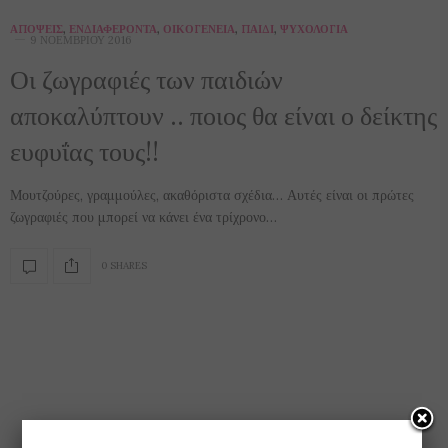
ΑΠΌΨΕΙΣ
,
ΕΝΔΙΑΦΈΡΟΝΤΑ
,
ΟΙΚΟΓΈΝΕΙΑ
,
ΠΑΙΔΊ
,
ΨΥΧΟΛΟΓΊΑ
9 ΝΟΕΜΒΡΊΟΥ 2016
Οι ζωγραφιές των παιδιών
αποκαλύπτουν .. ποιος θα είναι ο δείκτης
ευφυΐας τους!!
Μουτζούρες, γραμμούλες, ακαθόριστα σχέδια… Αυτές είναι οι πρώτες
ζωγραφιές που μπορεί να κάνει ένα τρίχρονο…
0 SHARES