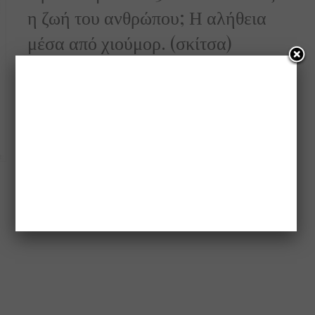
η ζωή του ανθρώπου; Η αλήθεια
μέσα από χιούμορ. (σκίτσα)
Πόσο αλλάζουμε μετά τα 30; Μεγαλώνουμε ωραία και
αλλάζουμε πολύ. Αλλάζει ο τρόπος που βλέπουμε…
0 SHARES