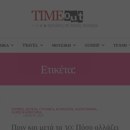
ΑΊΚΑ
TRAVEL
ΜΟΥΣΙΚΉ
GOSSIP
ΤΈΧΝΗ
Ετικέτα:
30
ΆΝΤΡΑΣ
,
ΑΣΤΕΊΑ
,
ΓΥΝΑΊΚΑ
,
ΚΟΙΝΩΝΊΑ
,
ΦΩΤΟΓΡΑΦΊΑ
,
ΧΩΡΊΣ ΚΑΤΗΓΟΡΊΑ
1 ΜΑΪ́ΟΥ 2017
Πριν και μετά τα 30: Πόσο αλλάζει