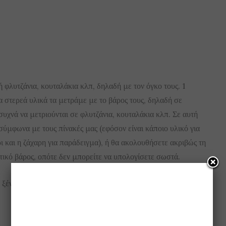
 φλυτζάνια, κουταλάκια κλπ, δηλαδή με τον όγκο τους. 1
 στερεά υλικά τα μετράμε με το βάρος τους, δηλαδή σε
υχνά να μετριούνται σε φλυτζάνια, κουταλάκια κλπ. Σε αυτή
σύμφωνα με τους πίνακές μας (εφόσον είναι κάποιο υλικό για
ι και η ζάχαρη για παράδειγμα), ή θα ακολουθήσετε ακριβώς τη
ετικό βάρος, οπότε δεν μπορείτε να υπολογίσετε σωστά.
ξένο σάιτ, μπορείτε να δείτε εδώ κάποιες μετατροπές: