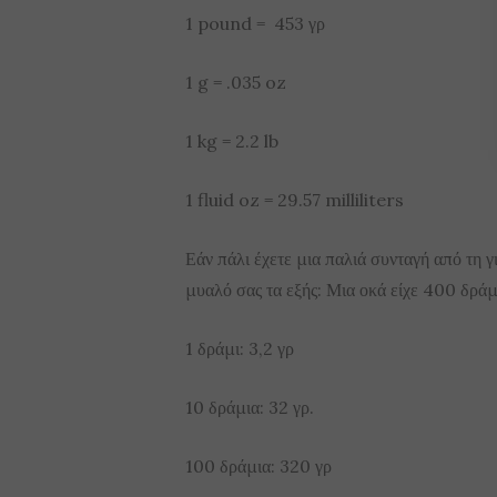
1 pound = 453 γρ
1 g = .035 oz
1 kg = 2.2 lb
1 fluid oz = 29.57 milliliters
Εάν πάλι έχετε μια παλιά συνταγή από τη γι
μυαλό σας τα εξής: Μια οκά είχε 400 δράμ
1 δράμι: 3,2 γρ
10 δράμια: 32 γρ.
100 δράμια: 320 γρ