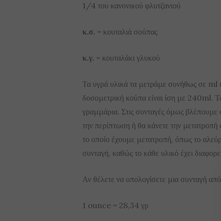
1/4 του κανονικού φλυτζανιού
κ.σ.
= κουταλιά σούπας
κ.γ.
= κουταλάκι γλυκού
Τα υγρά υλικά τα μετράμε συνήθως σε ml ή
δοσομετρική κούπα είναι ίση με 240ml. Τα
γραμμάρια. Στις συνταγές όμως βλέπουμε σ
την περίπτωση ή θα κάνετε την μετατροπή 
το οποίο έχουμε μετατροπή, όπως το αλεύρ
συνταγή, καθώς το κάθε υλικό έχει διαφορ
Αν θέλετε να υπολογίσετε μια συνταγή από 
1 ounce = 28,34 γρ