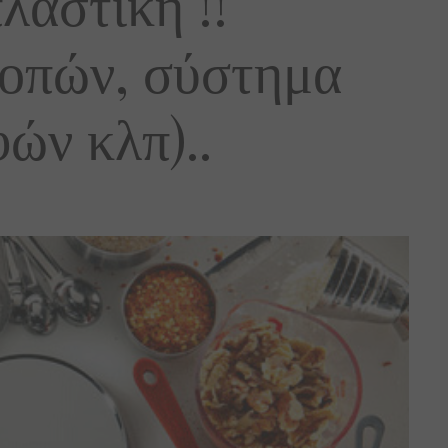
λαστική !!
ροπών, σύστημα
ών κλπ)..