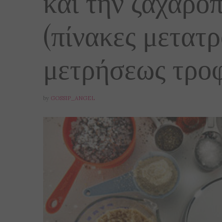
και την ζαχαροπ
(πίνακες μετατ
μετρήσεως τροφ
by
GOSSIP_ANGEL