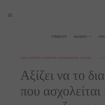
TIMEOUT
ΦΑΓΗΤΌ
ΓΥΝ
TIPS
,
ΑΠΌΨΕΙΣ
,
ΔΙΑΤΡΟΦΉ
,
ΕΝΔΙΑΦΈΡΟΝΤΑ
,
ΦΑΓΗΤΌ
23 
Αξίζει να το δι
που ασχολείται 