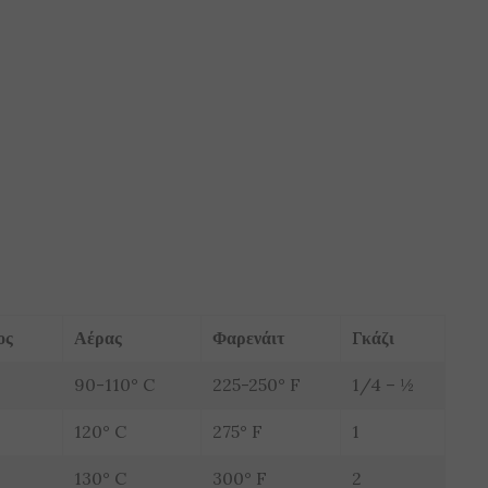
ος
Αέρας
Φαρενάιτ
Γκάζι
90-110° C
225-250° F
1/4 – ½
120° C
275° F
1
130° C
300° F
2