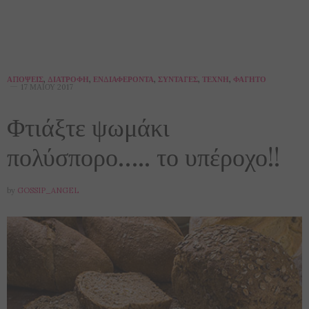
ΑΠΌΨΕΙΣ
,
ΔΙΑΤΡΟΦΉ
,
ΕΝΔΙΑΦΈΡΟΝΤΑ
,
ΣΥΝΤΑΓΈΣ
,
ΤΈΧΝΗ
,
ΦΑΓΗΤΌ
17 ΜΑΪ́ΟΥ 2017
Φτιάξτε ψωμάκι
πολύσπορο….. το υπέροχο!!
by
GOSSIP_ANGEL