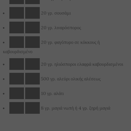
20 γρ. σουσάμι
20 γρ. λιναρόσπορος
20 γρ. φαγόπυρο σε κόκκους ή
καβουρδισμένο
20 γρ. ηλιόσποροι ελαφρά καβουρδισμένοι
500 γρ. αλεύρι ολικής αλέσεως
10 γρ. αλάτι
8 γρ. μαγιά νωπή ή 4 γρ. ξηρή μαγιά