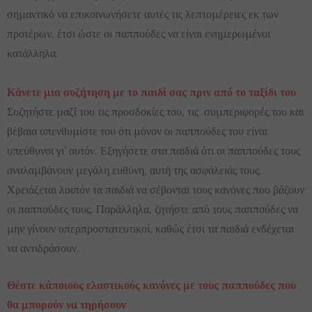
σημαντικό να επικοινωνήσετε αυτές τις λεπτομέρειες εκ των
προτέρων, έτσι ώστε οι παππούδες να είναι ενημερωμένοι
κατάλληλα.
Κάνετε μια συζήτηση με το παιδί σας πριν από το ταξίδι του
Συζητήστε μαζί του τις προσδοκίες του, τις συμπεριφορές του και
βέβαια υπενθυμίστε του ότι μόνον οι παππούδες του είναι
υπεύθυνοι γι’ αυτόν. Εξηγήσετε στα παιδιά ότι οι παππούδες τους
αναλαμβάνουν μεγάλη ευθύνη, αυτή της ασφάλειάς τους.
Χρειάζεται λοιπόν τα παιδιά να σέβονται τους κανόνες που βάζουν
οι παππούδες τους. Παράλληλα, ζητήστε από τους παππούδες να
μην γίνουν υπερπροστατευτικοί, καθώς έτσι τα παιδιά ενδέχεται
να αντιδράσουν.
Θέστε κάποιους ελαστικούς κανόνες με τους παππούδες που
θα μπορούν να τηρήσουν