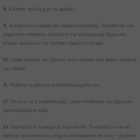
8.
Χτυπάτε την ζύμη με τις γροθιές.
9.
Αλευρώνετε ελαφρά την επιφάνεια εργασίας. Τοποθετείτε την
ζύμη στην επιφάνεια. Διπλώνετε την μία άκρη της ζύμης στο
κέντρο. Διπλώνετε την απέναντι άκρη στο κέντρο.
10.
Τώρα τυλίγετε την ζύμη σε ρολό περίπου δύο φορές το μήκος
του ταψιού.
11.
Πλάθετε το ρολό σε αναποδογυρισμένο «υ».
12.
Πλέκετε τα 2 κορδόνια μαζί, μετά τοποθετείτε την ζύμη στο
προετοιμασμένο ταψί.
13.
Πασπαλίζετε το ψωμί με λίγο αλεύρι. Το σκεπάζετε και το
αφήνετε να φουσκώσει, μέχρι να διπλασιαστεί σε όγκο —περίπου