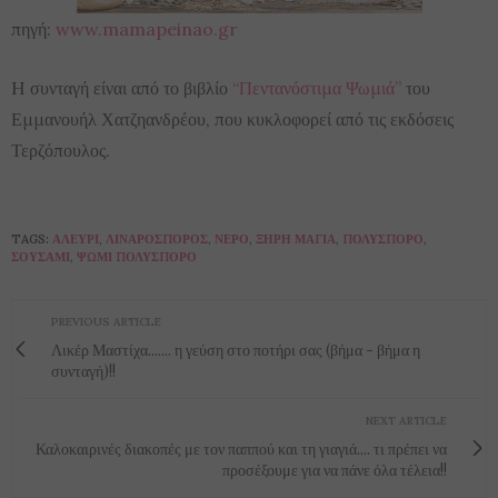
πηγή:
www.mamapeinao.gr
H συνταγή είναι από το βιβλίο
“Πεντανόστιμα Ψωμιά”
του
Εμμανουήλ Χατζηανδρέου, που κυκλοφορεί από τις εκδόσεις
Τερζόπουλος.
TAGS:
ΑΛΕΎΡΙ
,
ΛΙΝΑΡΌΣΠΟΡΟΣ
,
ΝΕΡΌ
,
ΞΗΡΉ ΜΑΓΙΆ
,
ΠΟΛΎΣΠΟΡΟ
,
ΣΟΥΣΆΜΙ
,
ΨΩΜΊ ΠΟΛΎΣΠΟΡΟ
PREVIOUS ARTICLE
Λικέρ Μαστίχα....... η γεύση στο ποτήρι σας (βήμα - βήμα η
συνταγή)!!
NEXT ARTICLE
Καλοκαιρινές διακοπές με τον παππού και τη γιαγιά.... τι πρέπει να
προσέξουμε για να πάνε όλα τέλεια!!