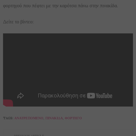
φορτηγού που πέφτει με την καρότσα πάνω στην πινακίδα.
Δείτε το βίντεο:
TAGS:
ΑΝΑΤΡΕΠΌΜΕΝΟ
,
ΠΙΝΑΚΊΔΑ
,
ΦΟΡΤΗΓΌ
PREVIOUS ARTICLE