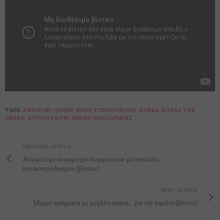
TAGS:
ANTHONY QUINN
,
MIKIS THEODORAKIS
,
ZORBA
,
ZORBA THE
GREEK
,
ΆΝΤΟΝΙ ΚΟΥΊΝ
,
ΜΊΚΗΣ ΘΕΟΔΩΡΆΚΗΣ
PREVIOUS ARTICLE
Ανατρεπόμενο φορτηγό συγκρούεται με πινακίδα
αυτοκινητόδρομου (βίντεο)
NEXT ARTICLE
Μικρά πράγματα με μεγάλη αγάπη... για την καρδιά (βίντεο)