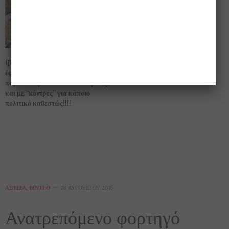
Ξεκινάει το Φεστιβάλ “Μίκης
Θεοδωράκης”
(βίντεο) Ο Γιώργος Ζαμπέτας
έφυγε στις 10-3-1992 ….. με ένα
παράπονο για τον Μ. Θεοδωράκη
και με “κόντρες” για κάποιο
πολιτικό καθεστώς!!!!
ΑΣΤΕΊΑ
,
ΒΊΝΤΕΟ
18 ΑΥΓΟΎΣΤΟΥ 2015
Ανατρεπόμενο φορτηγό