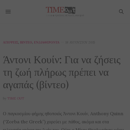
ΑΠΌΨΕΙΣ
,
ΒΊΝΤΕΟ
,
ΕΝΔΙΑΦΈΡΟΝΤΑ
18 ΑΥΓΟΎΣΤΟΥ 2015
Άντονι Κουίν: Για να ζήσεις
τη ζωή πλήρως πρέπει να
αγαπάς (βίντεο)
by
TIME OUT
Ο παγκοσμίου φήμης ηθοποιός Άντονι Κουίν, Anthony Quinn
(“Zorba the Greek”) χορεύει με πάθος, ακόμα και στα
τελευταία χρόνια της ζωής του. Ούτε ο Μίκης Θεοδωράκης μένει