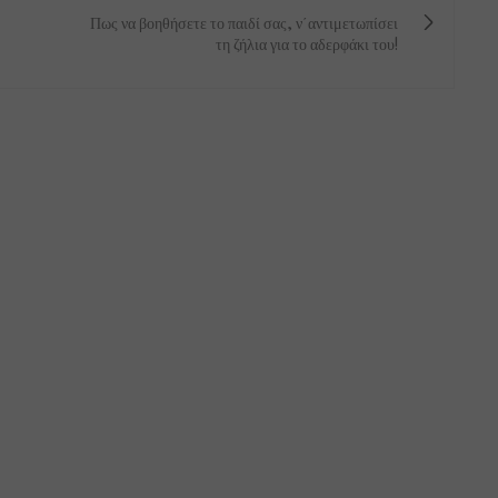
Πως να βοηθήσετε το παιδί σας, ν΄αντιμετωπίσει
τη ζήλια για το αδερφάκι του!