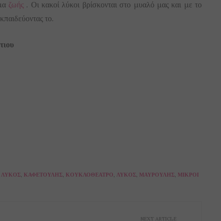
γμα
ζωής
. Οι κακοί λύκοι βρίσκονται στο μυαλό μας και με το
κπαιδεύοντας το.
τιου
 ΛΎΚΟΣ
,
ΚΑΦΕΤΟΎΛΗΣ
,
ΚΟΥΚΛΟΘΈΑΤΡΟ
,
ΛΎΚΟΣ
,
ΜΑΥΡΟΎΛΗΣ
,
ΜΙΚΡΟΊ
NEXT ARTICLE