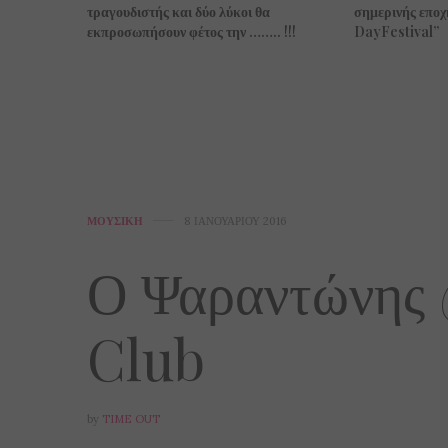
σημερινής επο
τραγουδιστής και δύο λύκοι θα
DayFestival”
εκπροσωπήσουν φέτος την …….. !!!
ΜΟΥΣΙΚΉ
8 ΙΑΝΟΥΑΡΊΟΥ 2016
Ο Ψαραντώνης 
Club
by
TIME OUT