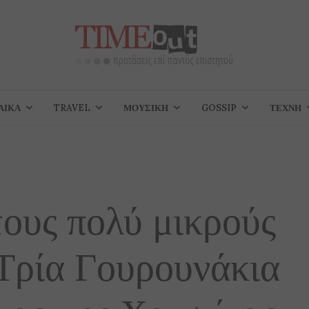
ΑΊΚΑ
TRAVEL
ΜΟΥΣΙΚΉ
GOSSIP
ΤΈΧΝΗ
τους πολύ μικρούς
 Τρία Γουρουνάκια