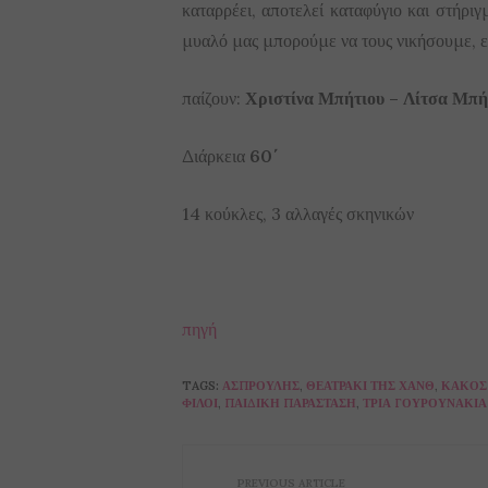
καταρρέει, αποτελεί καταφύγιο και στήρι
μυαλό μας μπορούμε να τους νικήσουμε, ε
παίζουν:
Χριστίνα Μπήτιου – Λίτσα Μπή
Διάρκεια
60΄
14 κούκλες, 3 αλλαγές σκηνικών
πηγή
TAGS:
ΑΣΠΡΟΎΛΗΣ
,
ΘΕΑΤΡΆΚΙ ΤΗΣ ΧΑΝΘ
,
ΚΑΚΌΣ
ΦΊΛΟΙ
,
ΠΑΙΔΙΚΉ ΠΑΡΆΣΤΑΣΗ
,
ΤΡΊΑ ΓΟΥΡΟΥΝΆΚΙΑ
PREVIOUS ARTICLE