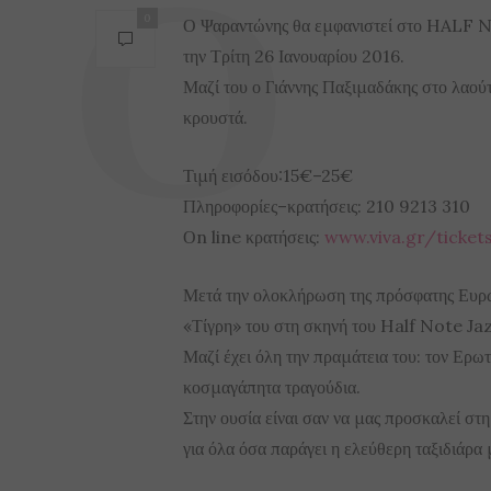
0
Ο Ψαραντώνης θα εμφανιστεί στο HALF N
την Τρίτη 26 Ιανουαρίου 2016.
Μαζί του ο Γιάννης Παξιμαδάκης στο λαούτ
κρουστά.
Τιμή εισόδου:15€–25€
Πληροφορίες–κρατήσεις: 210 9213 310
Οn line κρατήσεις:
www.viva.gr/ticke
Μετά την ολοκλήρωση της πρόσφατης Ευρωπ
«Τίγρη» του στη σκηνή του Half Note Jazz
Μαζί έχει όλη την πραμάτεια του: τον Ερωτό
κοσμαγάπητα τραγούδια.
Στην ουσία είναι σαν να μας προσκαλεί στη
για όλα όσα παράγει η ελεύθερη ταξιδιάρα