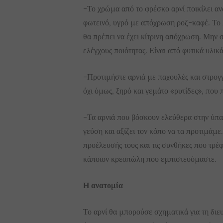
-Το χρώμα από το φρέσκο αρνί ποικίλει ανά
φωτεινό, υγρό με απόχρωση ροζ-καφέ. Το λ
θα πρέπει να έχει κίτρινη απόχρωση. Μην
ελέγχους ποιότητας. Είναι από φυτικά υλικά
-Προτιμήστε αρνιά με παχουλές και στρογ
όχι όμως, ξηρό και γεμάτο «ρυτίδες», που 
-Τα αρνιά που βόσκουν ελεύθερα στην ύπαι
γεύση και αξίζει τον κόπο να τα προτιμάμε
προέλευσής τους και τις συνθήκες που τρέ
κάποιον κρεοπώλη που εμπιστευόμαστε.
Η ανατομία
Το αρνί θα μπορούσε σχηματικά για τη διε