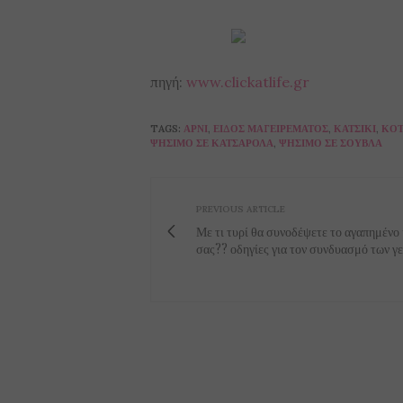
πηγή:
www.clickatlife.gr
TAGS:
ΑΡΝΊ
,
ΕΊΔΟΣ ΜΑΓΕΙΡΈΜΑΤΟΣ
,
ΚΑΤΣΊΚΙ
,
ΚΌΤ
ΨΉΣΙΜΟ ΣΕ ΚΑΤΣΑΡΌΛΑ
,
ΨΉΣΙΜΟ ΣΕ ΣΟΎΒΛΑ
PREVIOUS ARTICLE
Με τι τυρί θα συνοδέψετε το αγαπημένο
σας?? οδηγίες για τον συνδυασμό των γε