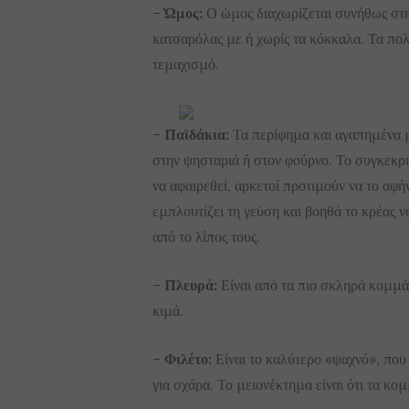
–
Ώμος:
Ο ώμος διαχωρίζεται συνήθως στην
κατσαρόλας με ή χωρίς τα κόκκαλα. Τα πο
τεμαχισμό.
–
Παϊδάκια:
Τα περίφημα και αγαπημένα μα
στην ψησταριά ή στον φούρνο. Το συγκεκρ
να αφαιρεθεί, αρκετοί προτιμούν να το αφήν
εμπλουτίζει τη γεύση και βοηθά το κρέας ν
από το λίπος τους.
–
Πλευρά:
Είναι από τα πιο σκληρά κομμά
κιμά.
–
Φιλέτο:
Είναι το καλύτερο «ψαχνό», που 
για σχάρα. Το μειονέκτημα είναι ότι τα κομ