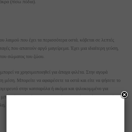
άκρα (πίσω πόδια).
ου λαιμού που έχει τα περισσότερα οστά, κόβεται σε λεπτές
ταγές που απαιτούν αργό μαγείρεμα. Έχει μια ιδιαίτερη γεύση,
 του σώματος του ζώου.
μπορεί να χρησιμοποιηθεί για άπαχα φιλέτα. Στην αγορά
στη μέση. Μπορείτε να αφαιρέσετε τα οστά και είτε να ψήσετε το
μαγειρευτό στην κατσαρόλα ή ακόμα και ψιλοκομμένο για
 μπορούμε να πάρουμε τον καλύτερο κιμά και είναι σχετικά
λη.