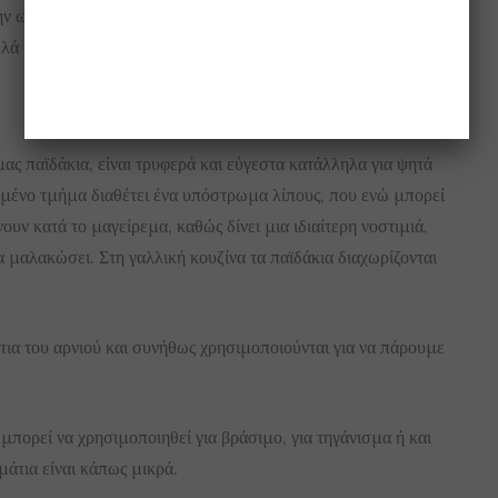
 ωμοπλάτη και τη σπάλα. Είναι ιδανικός για βραστό
λλά και χοντρά κόκκαλα όμως, συχνά δυσχεραίνουν τον
ς παϊδάκια, είναι τρυφερά και εύγεστα κατάλληλα για ψητά
ιμένο τμήμα διαθέτει ένα υπόστρωμα λίπους, που ενώ μπορεί
ουν κατά το μαγείρεμα, καθώς δίνει μια ιδιαίτερη νοστιμιά,
α μαλακώσει. Στη γαλλική κουζίνα τα παϊδάκια διαχωρίζονται
τια του αρνιού και συνήθως χρησιμοποιούνται για να πάρουμε
μπορεί να χρησιμοποιηθεί για βράσιμο, για τηγάνισμα ή και
μάτια είναι κάπως μικρά.