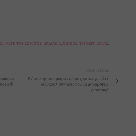
ΣΙ
,
ΜΈΡΗ ΤΟΥ ΣΏΜΑΤΟΣ
,
ΠΑΙΔΆΚΙΑ
,
ΣΤΉΘΟΣ
,
ΤΡΥΦΕΡΌ ΚΡΈΑΣ
,
NEXT ARTICLE
 κρασάκι
Κι' αν στην συντροφιά έχουμε χορτοφάγους???
ύσεων!!
διάβασε 5 συνταγές που θα μαγειρέψεις
γι'αυτούς!!