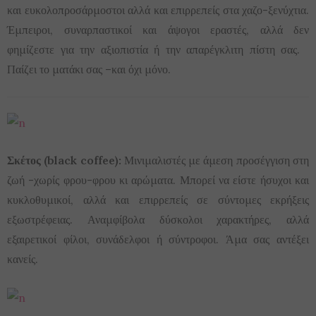
και ευκολοπροσάρμοστοι αλλά και επιρρεπείς στα χαζο-ξενύχτια.
Έμπειροι, συναρπαστικοί και άψογοι εραστές, αλλά δεν
φημίζεστε για την αξιοπιστία ή την απαρέγκλιτη πίστη σας.
Παίζει το ματάκι σας –και όχι μόνο.
Σκέτος (black coffee):
Μινιμαλιστές με άμεση προσέγγιση στη
ζωή -χωρίς φρου-φρου κι αρώματα. Μπορεί να είστε ήσυχοι και
κυκλοθυμικοί, αλλά και επιρρεπείς σε σύντομες εκρήξεις
εξωστρέφειας. Αναμφίβολα δύσκολοι χαρακτήρες, αλλά
εξαιρετικοί φίλοι, συνάδελφοι ή σύντροφοι. Άμα σας αντέξει
κανείς.