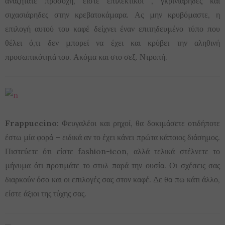
αναζητάτε προσοχή, είστε επιλεκτικοί , γκρινιάρηδες και
σιχασιάρηδες στην κρεβατοκάμαρα. Ας μην κρυβόμαστε, η
επιλογή αυτού του καφέ δείχνει έναν επιτηδευμένο τύπο που
θέλει ό,τι δεν μπορεί να έχει και κρύβει την αληθινή
προσωπικότητά του. Ακόμα και στο σεξ. Ντροπή.
Frappuccino:
Φευγαλέοι και ρηχοί, θα δοκιμάσετε οτιδήποτε
έστω μία φορά – ειδικά αν το έχει κάνει πρώτα κάποιος διάσημος.
Πιστεύετε ότι είστε fashion-icon, αλλά τελικά στέλνετε το
μήνυμα ότι προτιμάτε το στυλ παρά την ουσία. Οι σχέσεις σας
διαρκούν όσο και οι επιλογές σας στον καφέ. Δε θα πω κάτι άλλο,
είστε άξιοι της τύχης σας.