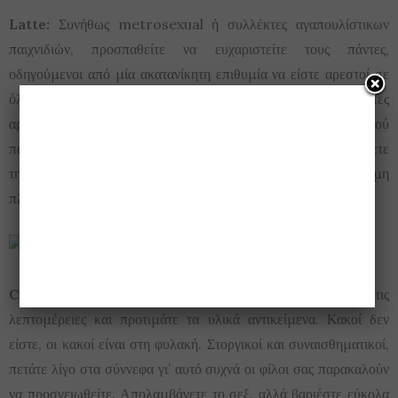
Latte:
Συνήθως metrosexual ή συλλέκτες αγαπουλίστικων
παιχνιδιών, προσπαθείτε να ευχαριστείτε τους πάντες,
οδηγούμενοι από μία ακατανίκητη επιθυμία να είστε αρεστοί σε
όλους. Αδύνατο βέβαια, καθότι μόνο οι τηγανιτές πατάτες
αρέσουν σε όλους. Θα χρησιμοποιήσετε ναζιάρικη φωνή μωρού
παιδιού όταν πρόκειται να αρνηθείτε κάτι και ενώ θέλετε να δίνετε
την εντύπωση «δύσκολου» αντίπαλου, έχετε μια ανώριμη
πλευρά.
Cappuccino:
Είστε ολίγον τι ρηχοί. Βαριέστε με τις
λεπτομέρειες και προτιμάτε τα υλικά αντικείμενα. Κακοί δεν
είστε, οι κακοί είναι στη φυλακή. Στοργικοί και συναισθηματικοί,
πετάτε λίγο στα σύννεφα γι’ αυτό συχνά οι φίλοι σας παρακαλούν
να προσγειωθείτε. Απολαμβάνετε το σεξ, αλλά βαριέστε εύκολα