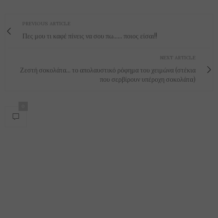
PREVIOUS ARTICLE
Πες μου τι καφέ πίνεις να σου πω...... ποιος είσαι!!
NEXT ARTICLE
Ζεστή σοκολάτα... το απολαυστικό ρόφημα του χειμώνα (στέκια
που σερβίρουν υπέροχη σοκολάτα)
0