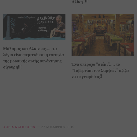
Αλίκη-!!!
Μάλαμας και Αλκίνοος….. τα
λόγια είναι περιττά και η επιτυχία
της μουσικής αυτής συνάντησης
Ένα υπέροχο “στέκι”….. το
σίγουρη!!!
“Ταβερνάκι του Σαμψών” αξίζει
να το γνωρίσεις!!
ΧΩΡΊΣ ΚΑΤΗΓΟΡΊΑ
27 ΝΟΕΜΒΡΊΟΥ 2015