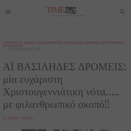
LIFESTYLE
,
MEDIA
,
ΕΝΔΙΑΦΈΡΟΝΤΑ
,
ΚΟΙΝΩΝΊΑ
,
ΟΜΟΡΦΙΆ
,
ΦΩΤΟΓΡΑΦΊΑ
,
ΨΥΧΑΓΩΓΊΑ
27 ΝΟΕΜΒΡΊΟΥ 2015
ΑΪ ΒΑΣΙΛΗΔΕΣ ΔΡΟΜΕΙΣ:
μία ευχάριστη
Χριστουγεννιάτικη νότα…..
με φιλανθρωπικό σκοπό!!
by
GOSSIP_ANGEL