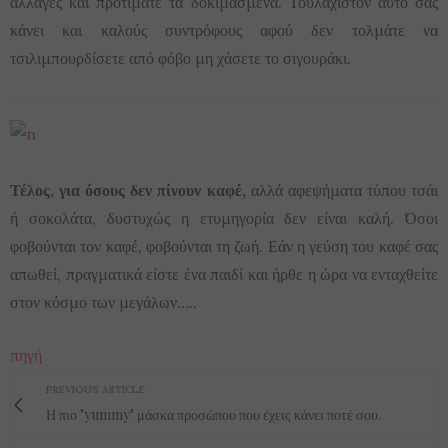
αλλαγές και προτιμάτε τα δοκιμασμένα. Τουλάχιστον αυτό σας
κάνει και καλούς συντρόφους αφού δεν τολμάτε να
τσιλιμπουρδίσετε από φόβο μη χάσετε το σιγουράκι.
Τέλος, για όσους δεν πίνουν καφέ,
αλλά αφεψήματα τύπου τσάι
ή σοκολάτα, δυστυχώς η ετυμηγορία δεν είναι καλή. Όσοι
φοβούνται τον καφέ, φοβούνται τη ζωή. Εάν η γεύση του καφέ σας
απωθεί, πραγματικά είστε ένα παιδί και ήρθε η ώρα να ενταχθείτε
στον κόσμο των μεγάλων…..
πηγή
PREVIOUS ARTICLE
Η πιο "yummy" μάσκα προσώπου που έχεις κάνει ποτέ σου.