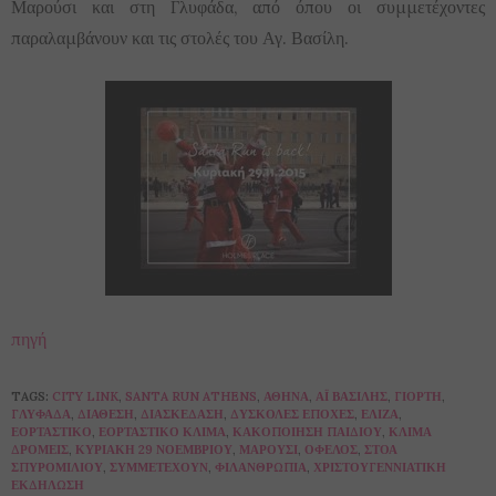
Μαρούσι και στη Γλυφάδα, από όπου οι συμμετέχοντες
παραλαμβάνουν και τις στολές του Αγ. Βασίλη.
πηγή
TAGS:
CITY LINK
,
SANTA RUN ATHENS
,
ΑΘΉΝΑ
,
ΑΪ ΒΑΣΊΛΗΣ
,
ΓΙΟΡΤΉ
,
ΓΛΥΦΆΔΑ
,
ΔΙΆΘΕΣΗ
,
ΔΙΑΣΚΈΔΑΣΗ
,
ΔΎΣΚΟΛΕΣ ΕΠΟΧΈΣ
,
ΕΛΙΖΑ
,
ΕΟΡΤΑΣΤΙΚΌ
,
ΕΟΡΤΑΣΤΙΚΌ ΚΛΊΜΑ
,
ΚΑΚΟΠΟΊΗΣΗ ΠΑΙΔΙΟΎ
,
ΚΛΊΜΑ
ΔΡΟΜΕΊΣ
,
ΚΥΡΙΑΚΉ 29 ΝΟΕΜΒΡΊΟΥ
,
ΜΑΡΟΎΣΙ
,
ΌΦΕΛΟΣ
,
ΣΤΟΆ
ΣΠΥΡΟΜΊΛΙΟΥ
,
ΣΥΜΜΕΤΈΧΟΥΝ
,
ΦΙΛΑΝΘΡΩΠΊΑ
,
ΧΡΙΣΤΟΥΓΕΝΝΙΆΤΙΚΗ
ΕΚΔΉΛΩΣΗ